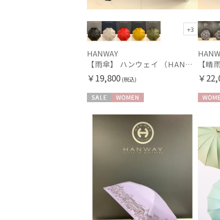
+3
HANWAY
HANW
【雨傘】 ハンウェイ （HANWAY） Couturier クチュリエ 長傘 日本製
￥19,800
￥22,
(税込)
セール
WOMEN
WOME