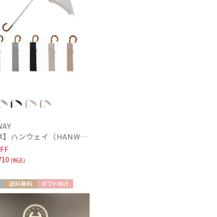
WAY
【日傘】ハンウェイ（HANWAY）Aoi 折りたたみ 木棒【公式ムーンバット】[Aoi]純パラソル UV 手開き 日本製 高級日傘
FF
710
(税込)
送料無料
ギフト向け
N