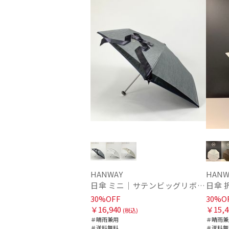
HANWAY
HANW
日傘 ミニ｜サテンビッグリボン [HANWAY]
日傘 折
30%OFF
30%O
￥16,940
￥15,4
(税込)
＃晴雨兼用
＃晴雨兼
＃送料無料
＃送料無