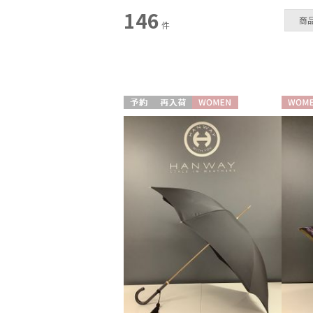
スタイル
146
商
件
カテゴリー
雨傘
(34)
日傘
(104)
予約
再入荷
WOMEN
WOME
レインアイテム
(7)