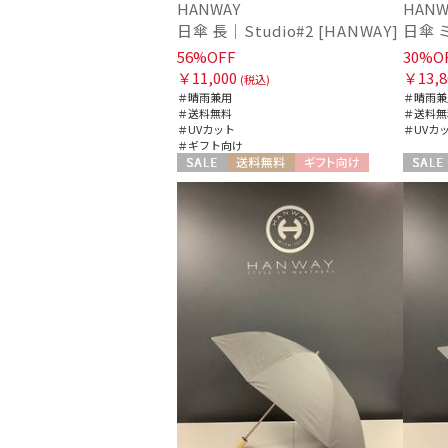
HANWAY
HANW
日傘 長｜Studio#2 [HANWAY]
56%OFF
30%O
￥11,000
￥13,8
(税込)
＃晴雨兼用
＃晴雨兼
＃送料無料
＃送料無
＃UVカット
＃UVカ
＃ギフト向け
セール
送料無料
ギフト向け
セール
WOMEN
WOME