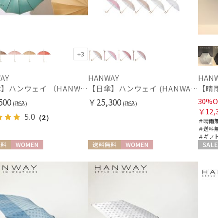
ミエル
mila schon
在庫表示
ミラ・ショーン
在庫あり
MIRACLE TECH
+3
ミラクルテック
販売状況
OTHER BRAND
AY
HANWAY
HAN
アザーブランド
通常
【雨傘】ハンウェイ （HANWAY ）真田耳（サナダミミ）長傘 日本製 カーボン骨
【日傘】ハンウェイ (HANWAY) Pシエスタ 白ラミネート ナチュラルカラー 長傘 オールウェザー 遮光 竹手元 晴雨兼用 UV 日本製
PAUL&JOE ACCESSOIRES
500
￥25,300
30%O
ポールアンドジョー アクセソワ
(税込)
(税込)
入荷状況
￥12,
POLO RALPH LAUREN
5.0
（2）
＃晴雨
予約
ポロ ラルフ ローレン
＃送料
＃ギフ
SWASH LONDON
新着
スウォッシュロンドン
料
WOMEN
送料無料
WOMEN
セール
urawaza
ウラワザ