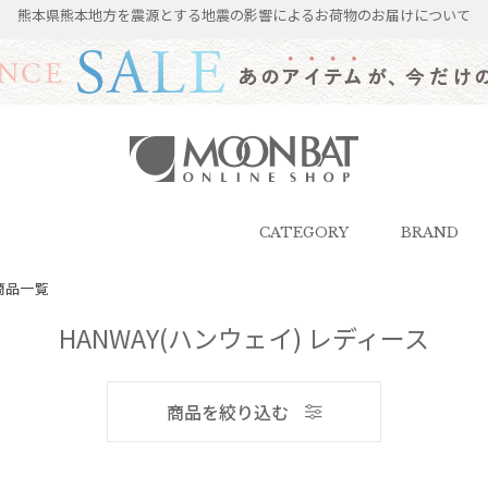
熊本県熊本地方を震源とする地震の影響によるお荷物のお届けについて
雨傘・日傘・マフラー・ストール・
帽子の通販｜MOONBAT ONLINE
SHOP（ムーンバットオンラインシ
CATEGORY
BRAND
ョップ）
商品一覧
HANWAY(ハンウェイ) レディース
メンズ
商品を絞り込む