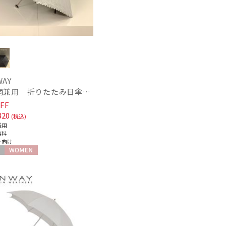
WAY
セール
【晴雨兼用 折りたたみ日傘】ハンウェイ（ＨＡＮＷＡＹ）Lace（レース）
FF
320
(税込)
兼用
もうすぐ
無料
ト向け
再入荷
WOMEN