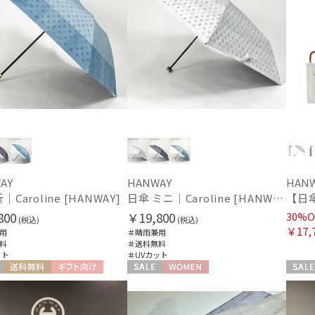
AY
HANWAY
HAN
｜Caroline [HANWAY]
日傘 ミニ｜Caroline [HANWAY]
800
￥19,800
30%O
(税込)
(税込)
￥17,
用
＃晴雨兼用
料
＃送料無料
ット
＃UVカット
送料無料
ギフト向け
セール
WOMEN
セール
N
WOME