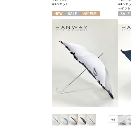
＃UVカット
＃UVカ
＃ギフト
NEW
セール
送料無料
セール
ギフト向け
WOMEN
+3