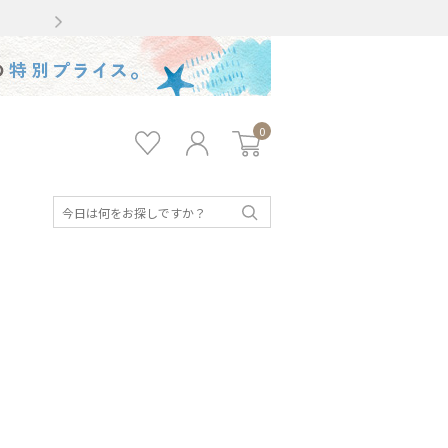
Gmailをお使いのお客様
0
お気
ロ
カー
に入
グ
ト
り
イ
ン
検
索
キッズ