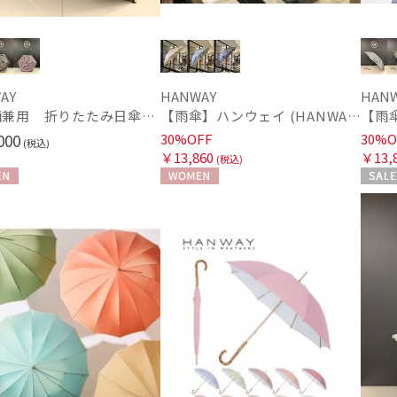
ハンウェイ
め
(3
HANWAY（ギフト）
ハンウェイギフト
HELEN KAMINSKI
カラー
AY
HANWAY
HAN
ヘレンカミンスキー
【晴雨兼用 折りたたみ日傘】ハンウェイ（ＨＡＮＷＡＹ）Vestido de frida（べスティード・デ・フリーダ）
【雨傘】ハンウェイ (HANWAY) Lily CJ（リリー・シー・ジェー） 日本製 親骨：51～55cm
HIROKO KOSHINO
000
30%OFF
30%O
ヒロコ コシノ
(税込)
￥13,860
￥13,
(税込)
LANVIN COLLECTION
ランバン コレクション
N
WOMEN
セール
LANVIN en Bleu
WOME
価格・割引率
ランバン オン ブルー
MACKINTOSH
PHILOSOPHY
価格 (円)
マッキントッシュ フィロソフィー
MAGICAL TECH
マジカルテック
割引率 (%)
masu
マス
miel