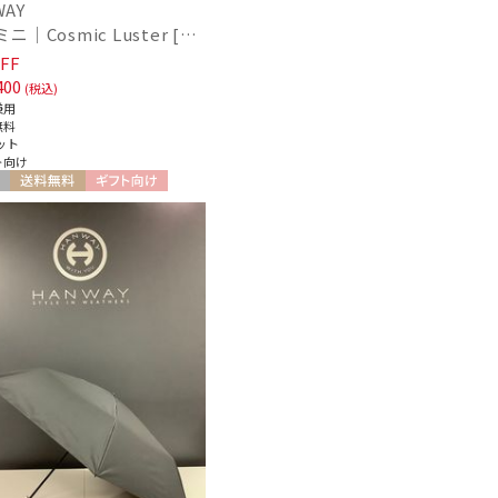
WAY
日傘 ミニ｜Cosmic Luster [HANWAY]
FF
400
(税込)
兼用
無料
ット
ト向け
送料無料
ギフト向け
N