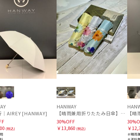
AY
HANWAY
HAN
｜AIREY [HANWAY]
【晴雨兼用折りたたみ日傘】ハンウェイ (HANWAY) Dignified -凛とした- 雨の日OK 軽量 一級遮光 遮熱 UV 晴雨兼用暑さ対策、紫外線対策、親骨：～50cm
FF
30%OFF
30%O
00
￥13,860
￥12,
(税込)
(税込)
用
＃晴雨
料
＃送料