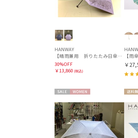
HANWAY
HANW
【晴雨兼用 折りたたみ日傘】ハンウェイ（ＨＡＮＷＡＹ）HW street（ハンウェイ・ストリート）
30%OFF
￥27,
￥13,860
(税込)
セール
WOMEN
送料無