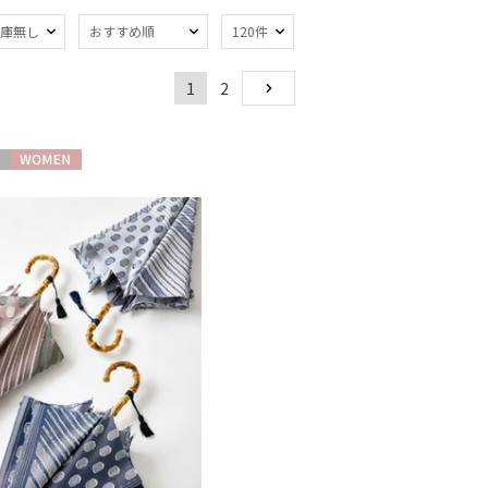
庫無し
おすすめ順
120件
1
2
熱
遮光
NEXT
(54)
(54)
軽量
2)
(6)
WOMEN
対策
紫外線対策
(57)
(74)
：51～
親骨：56～
m
60cm
(31)
(17)
トにおすす