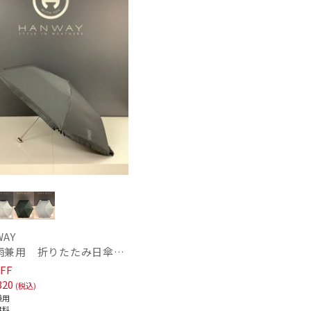
WAY
【晴雨兼用 折りたたみ日傘】ハンウェイ（ＨＡＮＷＡＹ）Eyelashes frill（アイラッシュ・フリル）
FF
320
(税込)
兼用
無料