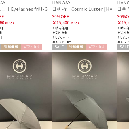
AY
HANWAY
HAN
日傘 ミニ｜Eyelashes frill-Glitter [HANWAY]
日傘 折｜Cosmic Luster [HANWAY]
FF
30%OFF
30%O
60
￥15,400
￥15,
(税込)
(税込)
用
＃晴雨兼用
＃晴雨
料
＃送料無料
＃送料
ット
＃UVカット
＃UVカ
＃ギフト向け
＃ギフ
送料無料
ギフト向け
セール
送料無料
ギフト向け
セール
N
WOMEN
WOME