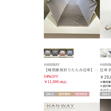
HANWAY
HANW
【晴雨兼用折りたたみ日傘】ハンウェイ (HANWAY) Socal Gir（ソーカル・ガール） 暑さ対策、紫外線対策、親骨：～50cm 雨の日OK 遮光 UV 晴雨兼用
日傘 折
54%OFF
￥19,
￥11,000
(税込)
＃晴雨兼
＃送料無
＃UVカ
セール
送料無料
WOMEN
セール
WOME