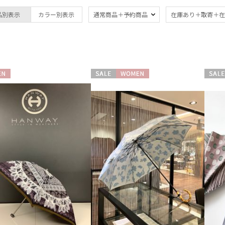
ブランド
品別表示
カラー別表示
通常商品＋予約商品
在庫あり＋取寄＋在
ブランド
傘機能
BLUNT
晴雨兼用
遮
(68)
ブラント
一級遮光
UV
DAKS
(27)
(6
N
セール
WOMEN
セール
ダックス
耐風傘
暑さ
estaa
(6)
エスタ
親骨：～50cm
親骨
FLO(A)TUS
55c
(70)
フロータス
FURLA
ギフトにおすす
フルラ
め
(7)
Fuwacool®
フワクール®
Gracy
その他
グレイシー
HANWAY
日本製
ギフ
(37)