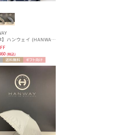
1)
WAY
【雨傘】ハンウェイ (HANWAY) Pカットジャカード Dot & Stripe mix CJ ドット・アンド・ストライプ・シー・ジェー ショート長傘 日本製
FF
860
(税込)
送料無料
ギフト向け
N
～
～