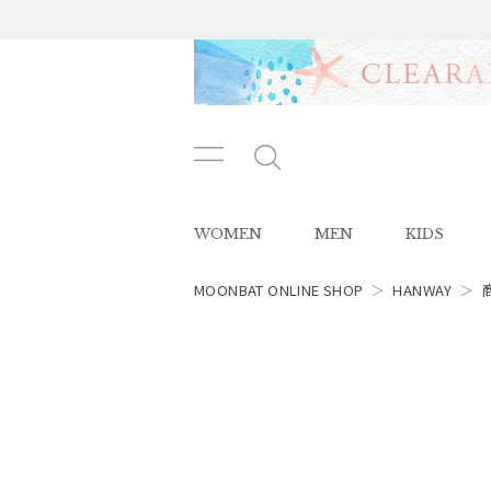
メニ
メ
ュー
ニ
ボタ
ュ
WOMEN
MEN
KIDS
ン
ー
ボ
タ
MOONBAT ONLINE SHOP
＞
HANWAY
＞
ン
レディース