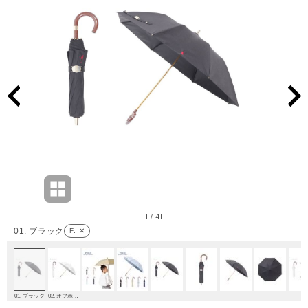
1
41
/
01. ブラック
F
: ✕
01. ブラック
02. オフホワイト