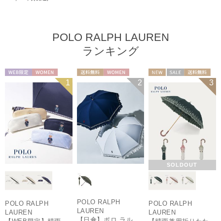
POLO RALPH LAUREN
ランキング
WEB限定
WOMEN
送料無料
WOMEN
NEW
セール
送料無料
1
2
3
ギフト向け
WOMEN
SOLDOUT
POLO RALPH
POLO RALPH
POLO RALPH
LAUREN
LAUREN
LAUREN
【日傘】ポロ ラルフ ローレン(POLO RALPH LAUREN)エンブフリル 長傘 【公式ムーンバット】 遮光 遮熱 UV 晴雨兼用