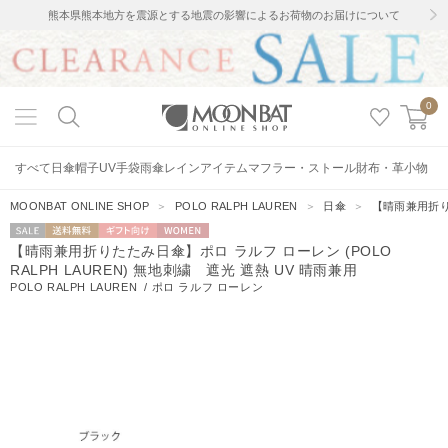
熊本県熊本地方を震源とする地震の影響によるお荷物のお届けについて
0
すべて
日傘
帽子
UV手袋
雨傘
レインアイテム
マフラー・ストール
財布・革小物
MOONBAT ONLINE SHOP
＞
POLO RALPH LAUREN
＞
日傘
＞
【晴雨兼用折りた
セー
送料無料
ギフト向
WOMEN
【晴雨兼用折りたたみ日傘】ポロ ラルフ ローレン (POLO
ル
け
RALPH LAUREN) 無地刺繍 遮光 遮熱 UV 晴雨兼用
POLO RALPH LAUREN
/
ポロ ラルフ ローレン
25