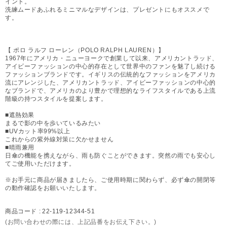
イント。
洗練ムードあふれるミニマルなデザインは、プレゼントにもオススメで
す。
【 ポロ ラルフ ローレン（POLO RALPH LAUREN）】
1967年にアメリカ・ニューヨークで創業して以来、アメリカントラッド、
アイビーファッションの中心的存在として世界中のファンを魅了し続ける
ファッションブランドです。イギリスの伝統的なファッションをアメリカ
流にアレンジした、アメリカントラッド、アイビーファッションの中心的
なブランドで、アメリカのより豊かで理想的なライフスタイルである上流
階級の持つスタイルを提案します。
■遮熱効果
まるで影の中を歩いているみたい
■UVカット率99%以上
これからの紫外線対策に欠かせません
■晴雨兼用
日傘の機能を携えながら、雨も防ぐことができます。突然の雨でも安心し
てご使用いただけます。
※お手元に商品が届きましたら、ご使用時期に関わらず、必ず傘の開閉等
の動作確認をお願いいたします。
商品コード :
22-119-12344-51
(お問い合わせの際には、上記品番をお伝え下さい。)