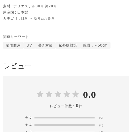
素材 :
ポリエステル80％ 綿20％
原産国 :
日本製
カテゴリ :
日傘
>
折りたたみ傘
関連キーワード
晴雨兼用
UV
暑さ対策
紫外線対策
親骨：～50cm
レビュー
0.0
0
レビュー件数：
件
★
5
(0)
★
4
(0)