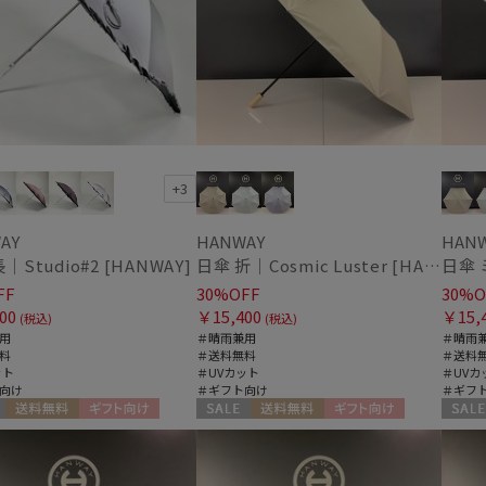
販売状況
通常
入荷状況
予約
+3
新着
AY
HANWAY
HAN
｜Studio#2 [HANWAY]
日傘 折｜Cosmic Luster [HANWAY]
FF
30%OFF
30%O
00
￥15,400
￥15,
(税込)
(税込)
用
＃晴雨兼用
＃晴雨
料
＃送料無料
＃送料
ット
＃UVカット
＃UVカ
向け
＃ギフト向け
＃ギフ
送料無料
ギフト向け
セール
送料無料
ギフト向け
セール
N
WOMEN
WOME