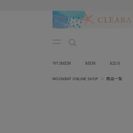
メニ
メ
ュー
ニ
ボタ
ュ
WOMEN
MEN
KIDS
ン
ー
ボ
タ
MOONBAT ONLINE SHOP
＞
商品一覧
ン
レディース