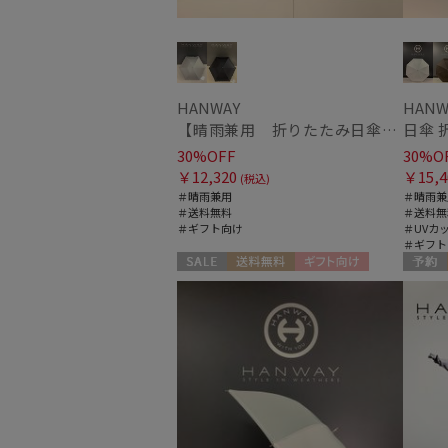
HANWAY
HANW
【晴雨兼用 折りたたみ日傘】ハンウェイ（ＨＡＮＷＡＹ）Lace（レース）
日傘 折
30%OFF
30%O
￥12,320
￥15,4
(税込)
＃晴雨兼用
＃晴雨兼
＃送料無料
＃送料無
＃ギフト向け
＃UVカ
＃ギフト
セール
送料無料
ギフト向け
予約
WOMEN
ギフト