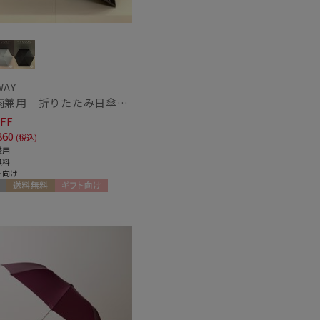
WAY
【晴雨兼用 折りたたみ日傘】ハンウェイ（ＨＡＮＷＡＹ）Margot（マーゴット）
FF
860
(税込)
兼用
無料
ト向け
送料無料
ギフト向け
N