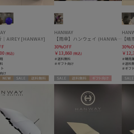
PHILOSOPHY
マッキントッシュ フィロソフィー
カラー
MAGICAL TECH
マジカルテック
AY
HANWAY
HAN
mila schon
｜AIREY [HANWAY]
【雨傘】ハンウェイ (HANWAY) 日本製
ミラ・ショーン
FF
30%OFF
30%O
MIRACLE TECH
価格・割引率
00
￥13,860
￥12,
ミラクルテック
(税込)
(税込)
用
＃送料無料
＃晴雨
OTHER BRAND
料
＃ギフト向け
＃送料
価格 (円)
アザーブランド
ット
＃ギフ
向け
PAUL&JOE ACCESSOIRES
ポールアンドジョー アクセソワ
NEW
セール
送料無料
セール
送料無料
ギフト向け
セール
割引率 (%)
向け
WOMEN
WOMEN
WOME
POLO RALPH LAUREN
ポロ ラルフ ローレン
SWASH LONDON
スウォッシュロンドン
urawaza
在庫表示
ウラワザ
在庫あり