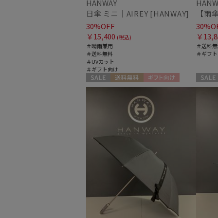
HANWAY
HANW
日傘 ミニ｜AIREY [HANWAY]
30%OFF
30%O
￥15,400
￥13,8
(税込)
＃晴雨兼用
＃送料無
＃送料無料
＃ギフト
＃UVカット
＃ギフト向け
セール
送料無料
ギフト向け
セール
WOMEN
WOME