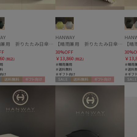
AY
HANWAY
HAN
【晴雨兼用 折りたたみ日傘】ハンウェイ（ＨＡＮＷＡＹ）Angela（アンジェラ）
【晴雨兼用 折りたたみ日傘】ハンウェイ（ＨＡＮＷＡＹ）Emma（エマ）
FF
30%OFF
30%O
60
￥13,860
￥13,
(税込)
(税込)
用
＃晴雨兼用
＃晴雨
料
＃送料無料
＃送料
向け
＃ギフト向け
＃ギフ
送料無料
ギフト向け
セール
送料無料
ギフト向け
セール
N
WOMEN
WOME