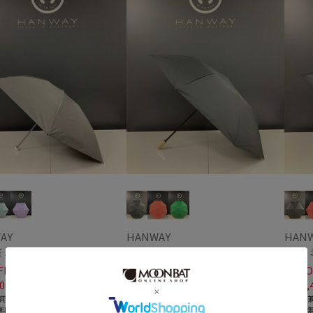
AY
HANWAY
HAN
日傘 ミニ｜Fluffy-Fluffy [HANWAY]
日傘 折｜HUESY [HANWAY]
FF
30%OFF
30%O
00
￥15,400
￥15,
(税込)
(税込)
用
＃晴雨兼用
＃晴雨
料
＃送料無料
＃送料