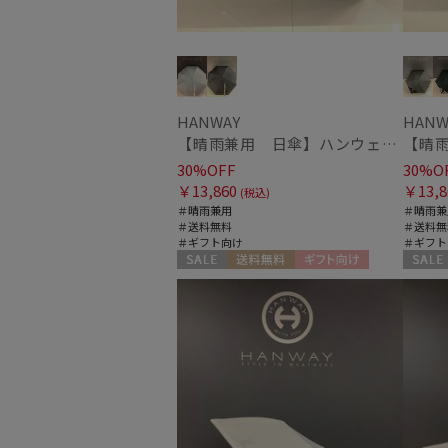
HANWAY
HANW
【晴雨兼用 日傘】ハンウェイ（ＨＡＮＷＡＹ）Margot（マーゴット）
30%OFF
30%O
￥13,860
￥13,8
(税込)
＃晴雨兼用
＃晴雨兼
＃送料無料
＃送料無
＃ギフト向け
＃ギフト
セール
送料無料
ギフト向け
セール
WOMEN
WOME