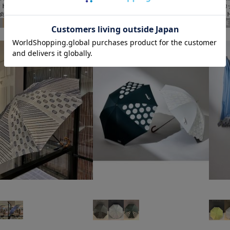
ット
＃UVカット
＃UVカ
向け
＃ギフト向け
＃ギフ
送料無料
ギフト向け
セール
送料無料
ギフト向け
セール
N
WOMEN
WOME