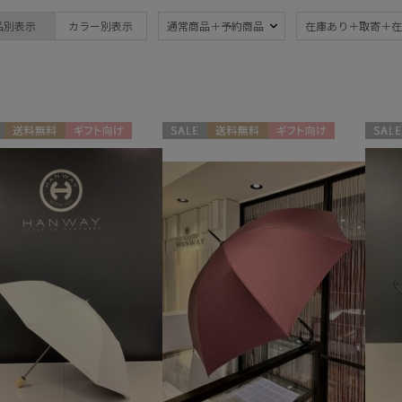
ブランド
品別表示
カラー別表示
通常商品＋予約商品
在庫あり＋取寄＋在
ブランド
傘機能
DAKS
晴雨兼用
遮
(25)
ダックス
一級遮光
UV
estaa
(8)
(9
送料無料
ギフト向け
セール
送料無料
ギフト向け
セール
エスタ
N
WOMEN
WOME
紫外線対策
親骨
FURLA
(25)
フルラ
(21)
Fuwacool®
親骨：56～
ギフ
フワクール®
60cm
め
(6)
(5
Gracy
グレイシー
HANWAY
その他
ハンウェイ
LANVIN en Bleu
日本製
ギフ
(8)
ランバン オン ブルー
め
(1
MACKINTOSH