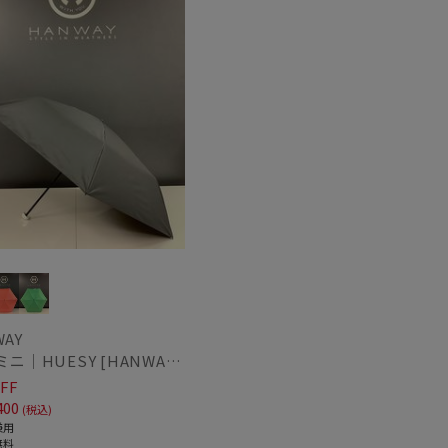
WAY
日傘 ミニ｜HUESY [HANWAY] @yucca.mmm様ご紹介アイテム
FF
400
(税込)
兼用
無料