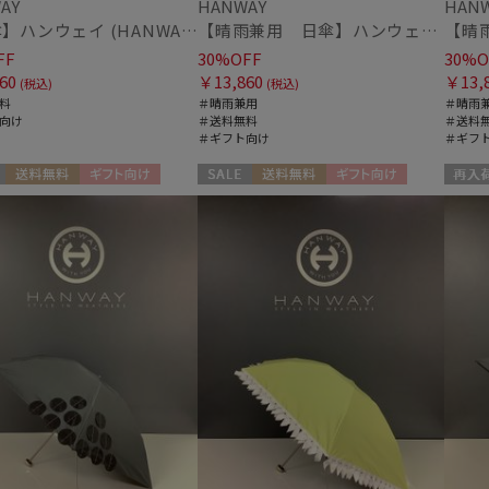
AY
HANWAY
HAN
【雨傘】ハンウェイ (HANWAY) 日本製
【晴雨兼用 日傘】ハンウェイ（ＨＡＮＷＡＹ）Angela（アンジェラ）
FF
30%OFF
30%O
60
￥13,860
￥13,
(税込)
(税込)
料
＃晴雨兼用
＃晴雨
向け
＃送料無料
＃送料
＃ギフト向け
＃ギフ
送料無料
ギフト向け
セール
送料無料
ギフト向け
再入荷
N
WOMEN
ギフト