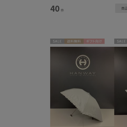
スタイル
40
商
件
カテゴリー
雨傘
(10)
日傘
(26)
セール
送料無料
ギフト向け
セール
WOMEN
WOME
レインアイテム
(2)