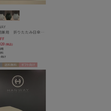
WAY
【晴雨兼用 折りたたみ日傘】ハンウェイ（ＨＡＮＷＡＹ）Eyelashes frill（アイラッシュ・フリル）
FF
320
(税込)
兼用
無料
ト向け
～
送料無料
ギフト向け
N
～