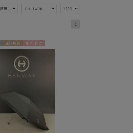
庫無し
おすすめ順
120件
1
熱
遮光
(8)
(8)
暑さ対策
)
(8)
送料無料
ギフト向け
N
：～50cm
親骨：51～
55cm
(8)
トにおすす
)
トにおすす
0)