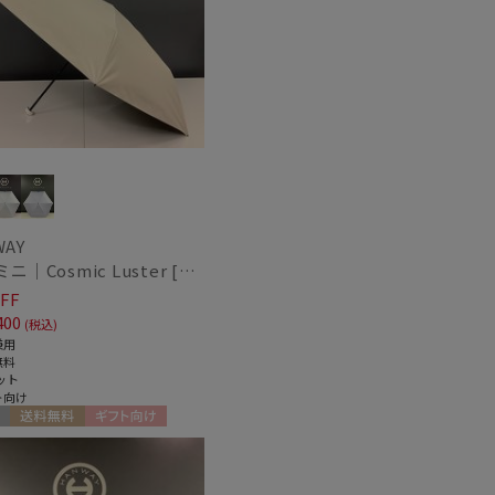
セール
もうすぐ
再入荷
WAY
日傘 ミニ｜Cosmic Luster [HANWAY]
FF
400
(税込)
兼用
無料
ット
ト向け
送料無料
ギフト向け
N