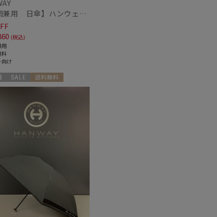
WAY
【晴雨兼用 日傘】ハンウェイ（ＨＡＮＷＡＹ）Emma（エマ）
FF
860
(税込)
兼用
無料
ト向け
セール
送料無料
向け
WOMEN