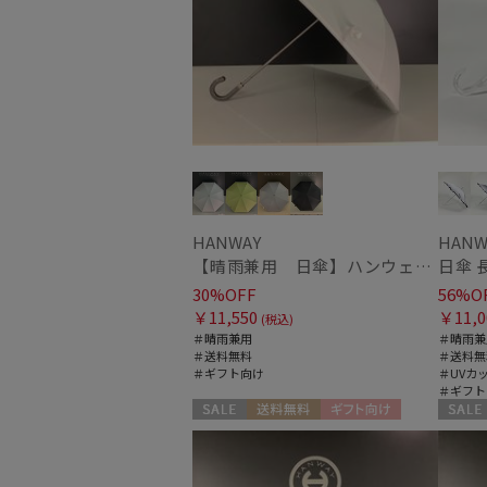
HANWAY
HANW
【晴雨兼用 日傘】ハンウェイ（ＨＡＮＷＡＹ）Liner ribbon（ライナー・リボン)
日傘 長
30%OFF
56%O
￥11,550
￥11,0
(税込)
＃晴雨兼用
＃晴雨兼
＃送料無料
＃送料無
＃ギフト向け
＃UVカ
＃ギフト
セール
送料無料
ギフト向け
セール
WOMEN
WOME