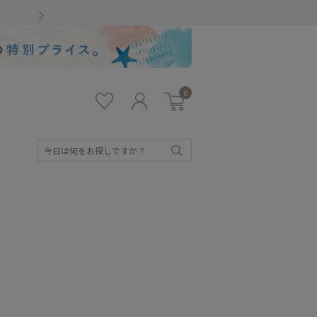
Gmailをお使いのお客様
0
お気
ロ
カー
に入
グ
ト
り
イ
ン
検
索
キッズ