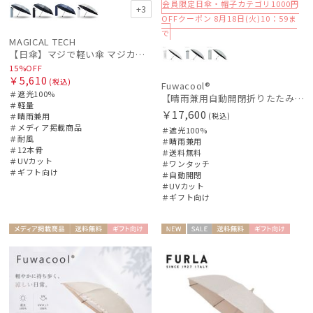
会員限定日傘・帽子カテゴリ1000円
+3
レディース
メンズ
キッズ
OFFクーポン 8月18日(火)10：59ま
で
MAGICAL TECH
カテゴリー
【日傘】マジで軽い傘 マジカルテックプロテクション（MAGICAL TECH PROTECTION）Tough 12 rib55cm
15%OFF
￥5,610
(税込)
Fuwacool®
ブランド
＃遮光100%
【晴雨兼用自動開閉折りたたみ日傘】フワクール®（Fuwacool®）ダブルライン 遮光100 UV100 ワンタッチ開閉
＃軽量
￥17,600
＃晴雨兼用
(税込)
＃メディア掲載商品
＃遮光100%
傘機能
＃耐風
＃晴雨兼用
＃12本骨
＃送料無料
＃UVカット
＃ワンタッチ
＃ギフト向け
＃自動開閉
マフラー・ストール・スカーフ
＃UVカット
＃ギフト向け
帽子
メディア掲
送料無
ギフト
NEW
セー
送料無
ギフト
WOME
WOME
載商品
料
向け
ル
料
向け
N
N
手袋・アームカバー
その他