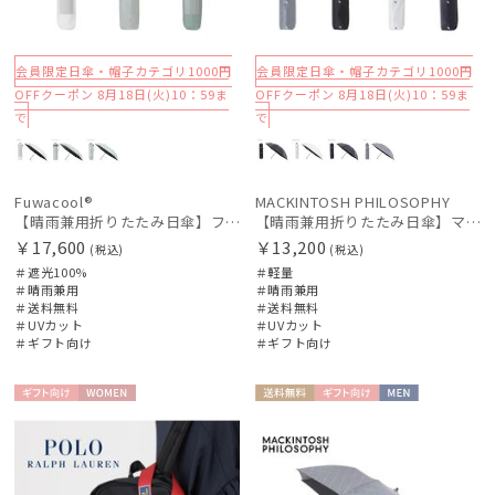
会員限定日傘・帽子カテゴリ1000円
会員限定日傘・帽子カテゴリ1000円
OFFクーポン 8月18日(火)10：59ま
OFFクーポン 8月18日(火)10：59ま
で
で
Fuwacool®
MACKINTOSH PHILOSOPHY
【晴雨兼用折りたたみ日傘】フワクール®（Fuwacool®）ダブルライン 遮光100 UV100 簡単開閉
【晴雨兼用折りたたみ日傘】マッキントッシュ フィロソフィー (MACKINTOSH PHILOSOPHY) アンブレラモチーフ
￥17,600
￥13,200
(税込)
(税込)
＃遮光100%
＃軽量
＃晴雨兼用
＃晴雨兼用
＃送料無料
＃送料無料
＃UVカット
＃UVカット
＃ギフト向け
＃ギフト向け
ギフト
WOME
送料無
ギフト
MEN
向け
N
料
向け