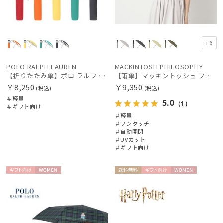
+6
POLO RALPH LAUREN
MACKINTOSH PHILOSOPHY
【折りたたみ傘】ポロ ラルフ ローレン(POLO RALPH LAUREN) テープロゴ×無地 簡単開閉
【雨傘】マッキントッシュ フィロソフィー (MACKINTOSH PHILOSOPHY) Birbrella AUTO-JUMP バーブレラ 自動開閉 折りたたみ
￥8,250
￥9,350
(税込)
(税込)
＃軽量
5.0
（1）
＃ギフト向け
＃軽量
＃ワンタッチ
＃自動開閉
＃UVカット
＃ギフト向け
ギフト
WOME
送料無
ギフト
WOME
向け
N
料
向け
N