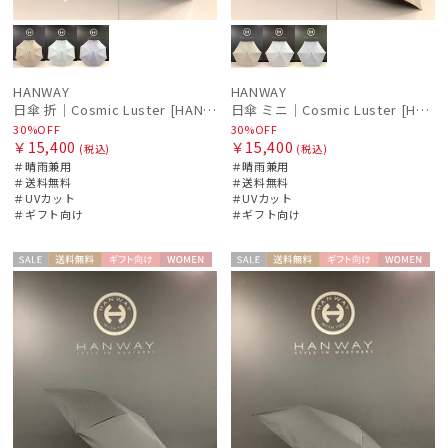
HANWAY
HANWAY
日傘 折｜Cosmic Luster [HANWAY]
日傘 ミニ｜Cosmic Luster [HANWAY]
30%OFF
30%OFF
￥15,400
￥15,400
(税込)
(税込)
＃晴雨兼用
＃晴雨兼用
＃送料無料
＃送料無料
＃UVカット
＃UVカット
＃ギフト向け
＃ギフト向け
セー
送料無
ギフト
WOME
セー
送料無
ギフト
WOME
ル
料
向け
N
ル
料
向け
N