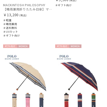
(税込)
MACKINTOSH PHILOSOPHY
＃ギフト向け
【晴雨兼用折りたたみ日傘】マッキントッシュ フィロソフィー (MACKINTOSH PHILOSOPHY) ロゴモノグラム
￥13,200
(税込)
＃軽量
＃晴雨兼用
＃送料無料
＃UVカット
＃ギフト向け
ギフト
WOME
ギフト
WOME
向け
N
向け
N