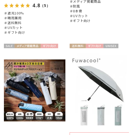
＃メディア掲載商品
4.8
（5）
＃耐風
＃8本骨
＃遮光100%
＃UVカット
＃晴雨兼用
＃ギフト向け
＃送料無料
＃UVカット
＃ギフト向け
セー
メディア掲
ギフト
送料無
ギフト
UNISE
UNISE
ル
載商品
向け
料
向け
X
X
絞り込み