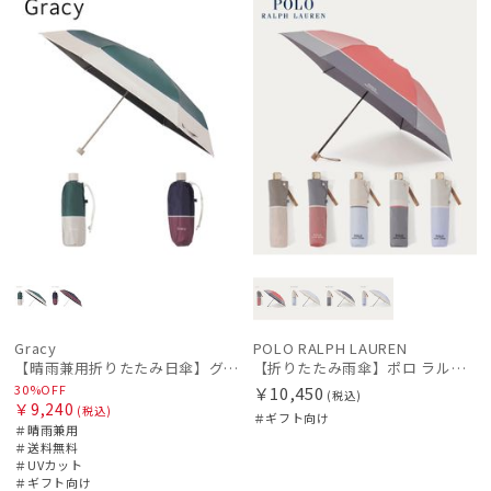
ル
料
向け
N
向け
N
Gracy
POLO RALPH LAUREN
【晴雨兼用折りたたみ日傘】グレイシー (Gracy) Retro Sports 一級遮光99.99% 遮熱 UV99％ 簡単開閉
【折りたたみ雨傘】ポロ ラルフ ローレン（POLO RALPH LAUREN）バイカラーツイルロゴ刺繍
30%OFF
￥10,450
(税込)
￥9,240
(税込)
＃ギフト向け
＃晴雨兼用
＃送料無料
＃UVカット
＃ギフト向け