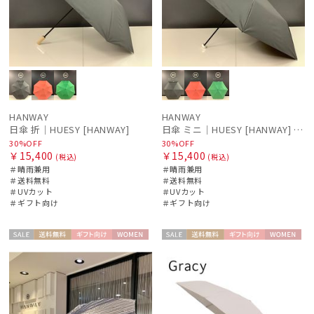
HANWAY
HANWAY
日傘 折｜HUESY [HANWAY]
日傘 ミニ｜HUESY [HANWAY] @yucca.mmm様ご紹介アイテム
30%OFF
30%OFF
￥15,400
￥15,400
(税込)
(税込)
＃晴雨兼用
＃晴雨兼用
＃送料無料
＃送料無料
＃UVカット
＃UVカット
＃ギフト向け
＃ギフト向け
セー
送料無
ギフト
WOME
セー
送料無
ギフト
WOME
ル
料
向け
N
ル
料
向け
N