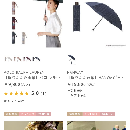
POLO RALPH LAUREN
HANWAY
【折りたたみ雨傘】ポロ ラルフ ローレン (POLO RALPH LAUREN) フレンチベア×チェック 折りたたみ傘
【折りたたみ傘】HANWAY "Harry Potter" "WANDS & SPELLS"
￥9,900
￥19,800
(税込)
(税込)
＃送料無料
5.0
（1）
＃ギフト向け
＃ギフト向け
送料無
ギフト
WOME
送料無
ギフト
WOME
料
向け
N
料
向け
N