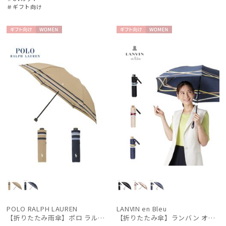
＃ギフト向け
ギフト
WOME
ギフト
WOME
向け
N
向け
N
POLO RALPH LAUREN
LANVIN en Bleu
【折りたたみ雨傘】ポロ ラルフ ローレン（POLO RALPH LAUREN）裾ボーダー 日本製
【折りたたみ傘】ランバン オン ブルー (LANVIN en Bleu) サテンリボンボーダー 簡単開閉