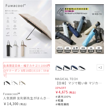
UNISE
荷
料
向け
X
ル
載商品
向け
X
価格の高い
順
価格の低い
順
人気順
売上点数順
お気に入り
順
会員限定日傘・帽子カテゴリ1000円
+2
OFFクーポン 8月18日(火)10：59ま
で
MAGICAL TECH
【日傘】マジで軽い傘 マジカルテックプロテクション（MAGICAL TECH PROTECTION）Tough W rib55cm 耐風 軽量 遮光100
15%OFF
￥4,675
(税込)
Fuwacool®
＃遮光100%
人気医師 友利新先生がほんきで作った”絶対に忘れない誰でも日傘” 55【晴雨兼用折りたたみ日傘】フワクール® (Fuwacool®) 雨の日OK 軽量 遮光100% UV100%
＃軽量
￥14,300
(税込)
＃晴雨兼用