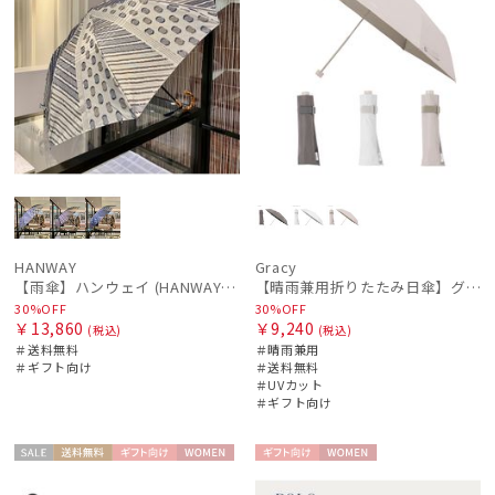
HANWAY
Gracy
【雨傘】ハンウェイ (HANWAY) 日本製
【晴雨兼用折りたたみ日傘】グレイシー (Gracy) Tonal color 一級遮光99.99% 遮熱 UV99％ 簡単開閉
30%OFF
30%OFF
￥13,860
￥9,240
(税込)
(税込)
＃送料無料
＃晴雨兼用
＃ギフト向け
＃送料無料
＃UVカット
＃ギフト向け
セー
送料無
ギフト
WOME
ギフト
WOME