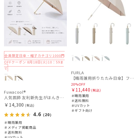
カラー
価格・割引率
会員限定日傘・帽子カテゴリ1000円
在庫表示
OFFクーポン 8月18日(火)10：59ま
で
FURLA
販売状況
【晴雨兼用折りたたみ日傘】フルラ (FURLA) パールリボンジャガード 遮光99.99 遮熱 UV99.99
20%OFF
￥11,440
(税込)
Fuwacool®
入荷状況
＃晴雨兼用
人気医師 友利新先生がほんきで作った”絶対に忘れない誰でも日傘” 55【晴雨兼用折りたたみ日傘】フワクール® (Fuwacool®) 雨の日OK 軽量 遮光100% UV100%
＃送料無料
￥14,300
(税込)
＃UVカット
＃ギフト向け
4.6
（20）
＃晴雨兼用
＃メディア掲載商品
＃送料無料
＃UVカット