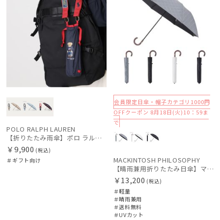
会員限定日傘・帽子カテゴリ1000円
OFFクーポン 8月18日(火)10：59ま
で
POLO RALPH LAUREN
【折りたたみ雨傘】ポロ ラルフ ローレン（POLO RALPH LAUREN）POLO ベアストラップ 簡単開閉
￥9,900
(税込)
MACKINTOSH PHILOSOPHY
＃ギフト向け
【晴雨兼用折りたたみ日傘】マッキントッシュ フィロソフィー (MACKINTOSH PHILOSOPHY) ロゴモノグラム
￥13,200
(税込)
＃軽量
＃晴雨兼用
＃送料無料
＃UVカット