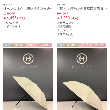
estaa
estaa
【ペンのように細い折りたたみ傘】Pitaa pen プレーン55
【磁力で収納できる晴雨兼用折りたたみ日傘】Pitaa マグネット プレーン55
10%OFF
10%OFF
￥4,455
￥3,960
(税込)
(税込)
＃UVカット
＃遮光100%
＃ギフト向け
＃晴雨兼用
＃UVカット
＃ギフト向け
セー
送料無
ギフト
WOME
セー
送料無
ギフト
WOME
ル
料
向け
N
ル
料
向け
N