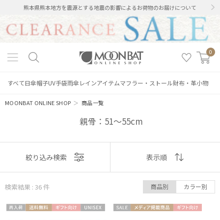
熊本県熊本地方を震源とする地震の影響によるお荷物のお届けについて
0
すべて
日傘
帽子
UV手袋
雨傘
レインアイテム
マフラー・ストール
財布・革小物
MOONBAT ONLINE SHOP
＞
商品一覧
親骨：51～55cm
表示
絞り込み検索
表示順
順
検索結果 : 36
件
商品別
カラー別
おすすめ
再入
送料無
ギフト
UNISE
セー
メディア掲
ギフト
新着