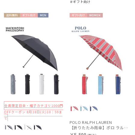
＃ギフト向け
送料無
ギフト
MEN
ギフト
WOME
料
向け
向け
N
会員限定日傘・帽子カテゴリ1000円
OFFクーポン 8月18日(火)10：59ま
で
POLO RALPH LAUREN
【折りたたみ雨傘】ポロ ラルフ ローレン（POLO RALPH LAUREN）ストライプ
￥5,500