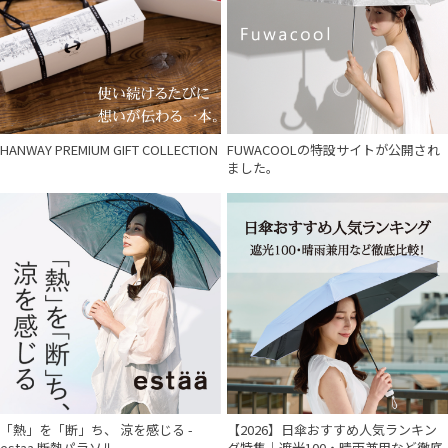
件
HANWAY PREMIUM GIFT COLLECTION
FUWACOOLの特設サイトが公開され
ました。
「熱」を「断」ち、 涼を感じる -
【2026】日傘おすすめ人気ランキン
estaa 断熱パラソル -
グ特集｜遮光100・晴雨兼用など徹底