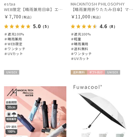
estaa
MACKINTOSH PHILOSOPHY
WEB限定【晴雨兼用日傘】エスタ(estaa)REIKYAKUパラソル 55㎝ ラディクール 遮光100 UV100 ボタンジャンプ
【晴雨兼用折りたたみ日傘】マッキントッシュ フィロソフィー (MACKINTOSH PHILOSOPHY) バーブレラ サンプロテクト（SUNPROTECT）自動開閉 遮光100
販売状況
￥7,700
￥11,000
(税込)
(税込)
5.0
4.6
（5）
（8）
入荷状況
＃遮光100%
＃遮光100%
＃晴雨兼用
＃軽量
＃WEB限定
＃晴雨兼用
＃ワンタッチ
＃送料無料
＃UVカット
＃ワンタッチ
＃UVカット
UNISE
送料無
ギフト
UNISE
X
料
向け
X