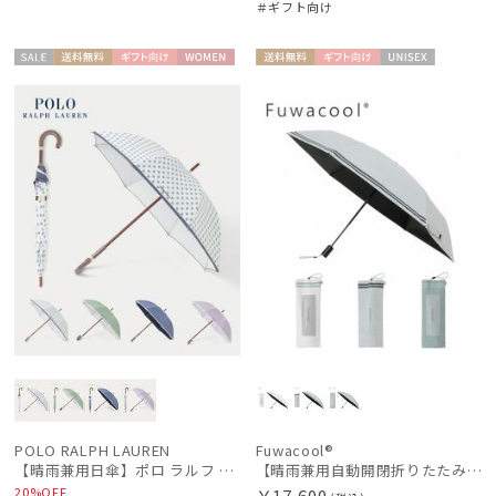
＃ギフト向け
セー
送料無
ギフト
WOME
送料無
ギフト
UNISE
ル
料
向け
N
料
向け
X
POLO RALPH LAUREN
Fuwacool®
【晴雨兼用日傘】ポロ ラルフ ローレン (POLO RALPH LAUREN) WoodBloac Flower 遮光 UV 遮熱
【晴雨兼用自動開閉折りたたみ日傘】フワクール®（Fuwacool®）ダブルライン 遮光100 UV100 ワンタッチ開閉
20%OFF
￥17,600