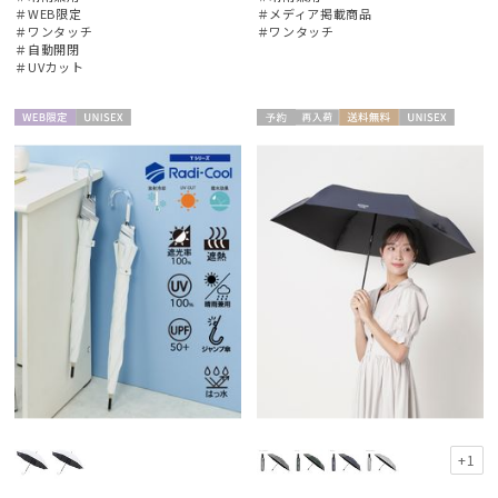
＃WEB限定
＃メディア掲載商品
＃ワンタッチ
＃ワンタッチ
＃自動開閉
カテゴリー
＃UVカット
ブランド
WEB限
UNISE
予約
再入
送料無
UNISE
定
X
荷
料
X
傘機能
その他
カラー
価格・割引率
+1
在庫表示