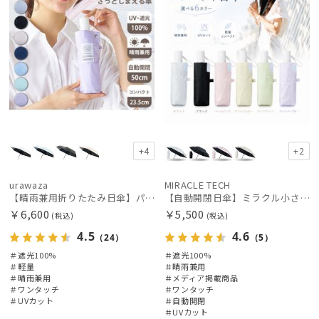
+4
+2
urawaza
MIRACLE TECH
【晴雨兼用折りたたみ日傘】パッとさして、サッとしまえる傘コワザ(kowaza) プレーン 50 遮光100% UV100% 自動開閉傘 ワンタッチ
【自動開閉日傘】ミラクル小さい傘 ミラクルテックプロ (MIRACLE TECH Pro) 晴雨兼用 遮光100 ワンタッチ開閉
￥6,600
￥5,500
(税込)
(税込)
4.5
4.6
（24）
（5）
＃遮光100%
＃遮光100%
＃軽量
＃晴雨兼用
＃晴雨兼用
＃メディア掲載商品
＃ワンタッチ
＃ワンタッチ
＃UVカット
＃自動開閉
＃UVカット