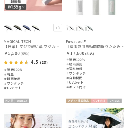
+3
MAGICAL TECH
Fuwacool®
【日傘】マジで軽い傘 マジカルテックプロテクション(MAGICAL TECH PROTECTION) 50cm 晴雨兼用傘自動開閉折りたたみ日傘 一級遮光100% UV 軽量 機能性 人気
【晴雨兼用自動開閉折りたたみ日傘】フワクール®（Fuwacool®）ワンポイントロゴ 遮光100 UV100 ワンタッチ開閉
￥5,500
￥17,600
(税込)
(税込)
＃遮光100%
4.5
（23）
＃晴雨兼用
＃送料無料
＃遮光100%
＃ワンタッチ
＃軽量
＃自動開閉
＃晴雨兼用
＃UVカット
＃ワンタッチ
＃ギフト向け
＃UVカット
再入
UNISE
メディア掲
ギフト
UNISE
荷
X
載商品
向け
X