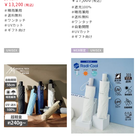
(税込)
￥13,200
(税込)
＃遮光100%
＃晴雨兼用
＃晴雨兼用
＃送料無料
＃送料無料
＃ワンタッチ
＃ワンタッチ
＃UVカット
＃自動開閉
＃ギフト向け
＃UVカット
＃ギフト向け
UNISE
WEB限
UNISE
X
定
X