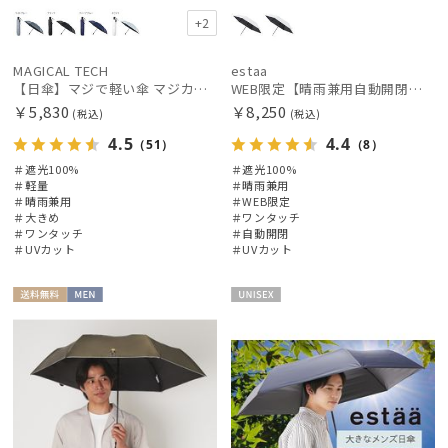
+2
MAGICAL TECH
estaa
【日傘】マジで軽い傘 マジカルテックプロテクション(MAGICAL TECH PROTECTION) 58cm 晴雨兼用傘自動開閉折りたたみ日傘 一級遮光100% UV 軽量 機能性 大きめ 人気
WEB限定【晴雨兼用自動開閉日傘】エスタ(estaa)REIKYAKUパラソル 55㎝ ラディクール 遮光100 UV100 ワンタッチ開閉
￥5,830
￥8,250
(税込)
(税込)
4.5
4.4
（51）
（8）
＃遮光100%
＃遮光100%
＃軽量
＃晴雨兼用
＃晴雨兼用
＃WEB限定
＃大きめ
＃ワンタッチ
＃ワンタッチ
＃自動開閉
＃UVカット
＃UVカット
送料無
MEN
UNISE
料
X