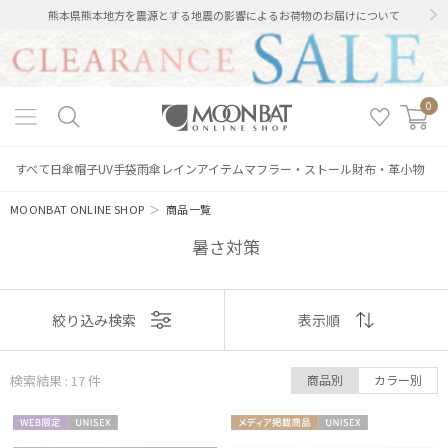
熊本県熊本地方を震源とする地震の影響によるお荷物のお届けについて
0
すべて
日傘
帽子
UV手袋
雨傘
レインアイテム
マフラー・ストール
財布・革小物
MOONBAT ONLINE SHOP
＞
商品一覧
暑さ対策
表示
絞り込み検索
表示順
順
検索結果 : 17
件
商品別
カラー別
おすすめ
WEB限
UNISE
メディア掲
UNISE
新着