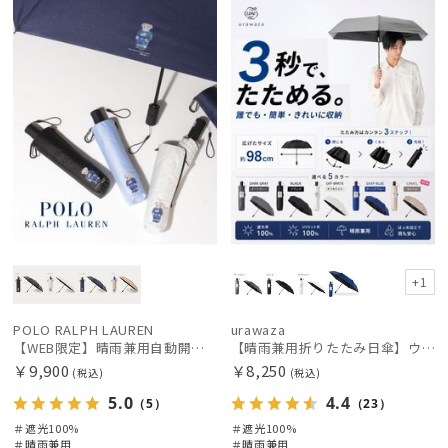
定
X
載商品
X
価格の高い
順
価格の低い
順
人気順
売上点数順
お気に入り
順
+1
絞り込み
POLO RALPH LAUREN
urawaza
【WEB限定】晴雨兼用自動開閉日傘 ポロ ラルフ ローレン（POLO RALPH LAUREN）ベア 遮光100 UV100 ワンタッチ開閉
【晴雨兼用折りたたみ日傘】ウラワザ（urawaza）無地 55㎝ 晴雨兼用 遮光100% UV100% 自動開閉 ワンタッチ
￥9,900
￥8,250
(税込)
(税込)
5.0
4.4
（5）
（23）
＃遮光100%
＃遮光100%
レディース
メンズ
キッズ
＃晴雨兼用
＃晴雨兼用