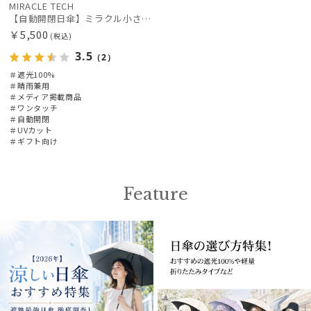
MIRACLE TECH
【自動開閉日傘】ミラクル小さい傘 ミラクルテックプロ (MIRACLE TECH Pro) カラフルドット 晴雨兼用 遮光100 ワンタッチ開閉
￥5,500
(税込)
3.5
（2）
＃遮光100%
＃晴雨兼用
＃メディア掲載商品
＃ワンタッチ
＃自動開閉
＃UVカット
＃ギフト向け
Feature