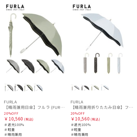
ル
料
向け
N
ル
料
向け
N
FURLA
FURLA
【晴雨兼用日傘】フルラ (FURLA) ジッパー刺繍 遮光100 UV100 ジャンプ
【晴雨兼用折りたたみ日傘】フルラ (FURLA) ジッパー刺繍 遮光100 UV100 簡単開閉 ジャンプ
20%OFF
20%OFF
￥10,560
￥10,560
(税込)
(税込)
＃遮光100%
＃遮光100%
＃軽量
＃軽量
＃晴雨兼用
＃晴雨兼用