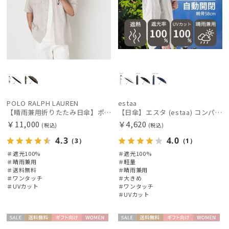
POLO RALPH LAUREN
estaa
【晴雨兼用折りたたみ日傘】ポロ ラルフ ローレン (POLO RALPH LAUREN) ポロベア 遮光100% UVメンズ日傘 自動開閉
【日傘】エスタ (estaa) コンパクトワイド58 自動開閉傘 折りたたみ傘 軽量 晴雨兼用 遮光100％ UV100%
￥11,000
￥4,620
(税込)
(税込)
4.3
4.0
（3）
（1）
＃遮光100%
＃遮光100%
＃晴雨兼用
＃軽量
＃送料無料
＃晴雨兼用
＃ワンタッチ
＃大きめ
＃UVカット
＃ワンタッチ
＃UVカット
セー
送料無
ギフト
WOME
セー
送料無
ギフト
WOME