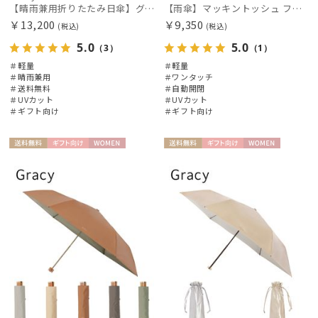
【晴雨兼用折りたたみ日傘】グレイシー (Gracy) Natural 一級遮光99.99% 遮熱 UV99％ 軽量 簡単開閉
【雨傘】マッキントッシュ フィロソフィー (MACKINTOSH PHILOSOPHY) Birbrella AUTO-JUMP バーブレラ 自動開閉 折りたたみ
￥13,200
￥9,350
(税込)
(税込)
5.0
5.0
（3）
（1）
＃軽量
＃軽量
＃晴雨兼用
＃ワンタッチ
＃送料無料
＃自動開閉
＃UVカット
＃UVカット
＃ギフト向け
＃ギフト向け
送料無
ギフト
WOME
送料無
ギフト
WOME
料
向け
N
料
向け
N