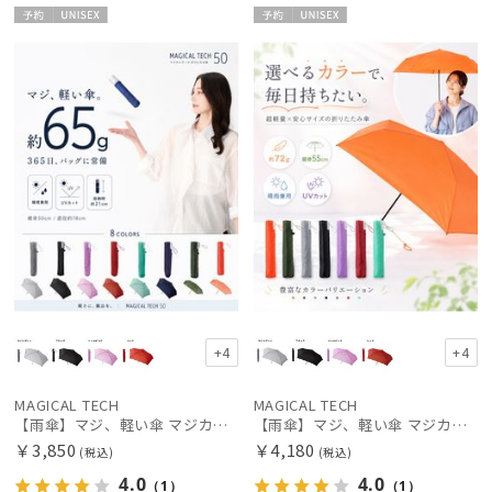
予約
UNISE
予約
UNISE
X
X
+4
+4
MAGICAL TECH
MAGICAL TECH
【雨傘】マジ、軽い傘 マジカルテック (MAGICAL TECH) 無地【公式ムーンバット】 レディース メンズ ユニセックス 男女兼用 晴雨兼用 超軽量 UV
【雨傘】マジ、軽い傘 マジカルテック (MAGICAL TECH) 無地【公式ムーンバット】 レディース メンズ ユニセックス 男女兼用 晴雨兼用 超軽量 UV
￥3,850
￥4,180
(税込)
(税込)
4.0
4.0
（1）
（1）