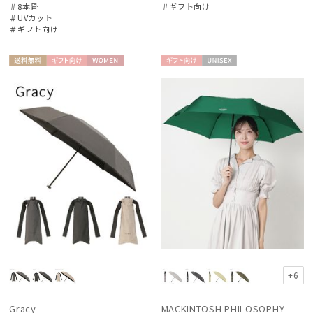
＃8本骨
＃ギフト向け
＃UVカット
＃ギフト向け
送料無
ギフト
WOME
ギフト
UNISE
料
向け
N
向け
X
+6
Gracy
MACKINTOSH PHILOSOPHY