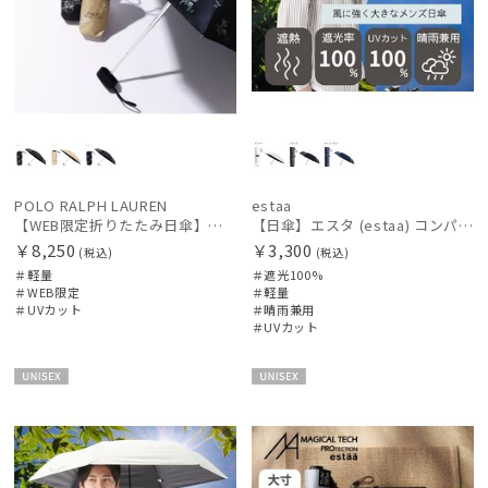
POLO RALPH LAUREN
estaa
【WEB限定折りたたみ日傘】ポロ ラルフ ローレン(POLO RALPH LAUREN)フローラル 晴雨兼用折りたたみ日傘 1級遮光
【日傘】エスタ (estaa) コンパクトワイド54 折りたたみ傘 軽量 晴雨兼用 遮光100％ UV100%
￥8,250
￥3,300
(税込)
(税込)
＃軽量
＃遮光100%
＃WEB限定
＃軽量
＃UVカット
＃晴雨兼用
＃UVカット
UNISE
UNISE
X
X