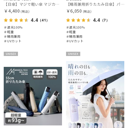
【日傘】マジで軽い傘 マジカルテックプロテクション(MAGICAL TECH PROTECTION)5flat 晴雨兼用傘折りたたみ日傘 一級遮光100% UV 軽量 コンパクト持ち運びに便利 人気
【晴雨兼用折りたたみ日傘】パッとさして、サッとしまえる傘コワザ(kowaza) ボーダー 50 遮光100% UV100%
￥4,400
￥6,050
カラー
(税込)
(税込)
4.4
4.4
（41）
（7）
＃遮光100%
＃遮光100%
価格・割引率
＃軽量
＃軽量
＃晴雨兼用
＃晴雨兼用
＃UVカット
＃UVカット
在庫表示
UNISE
UNISE
販売状況
X
X
入荷状況