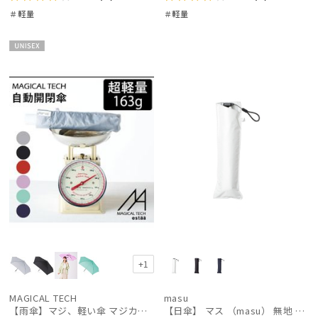
＃軽量
＃軽量
UNISE
X
+1
MAGICAL TECH
masu
【雨傘】マジ、軽い傘 マジカルテック (MAGICAL TECH) 自動開閉折りたたみ傘 無地【公式ムーンバット】 レディース メンズ ユニセックス 男女兼用 晴雨兼用 超軽量 UV
【日傘】 マス （masu） 無地 折りたたみ傘 【公式ムーンバット】 メンズ UV 晴雨兼用 プレゼント ギフト 軽量 晴雨兼用 グラスファイバー 楽々開閉