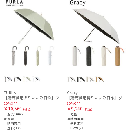
ル
料
向け
N
荷
ル
料
向け
N
FURLA
Gracy
【晴雨兼用折りたたみ日傘】フルラ (FURLA) チェーン刺繍 遮光100 UV100 簡単開閉 ジャンプ
【晴雨兼用折りたたみ日傘】グレイシー (Gracy) Active 一級遮光99.99% 遮熱 UV99％ 軽量 簡単開閉
20%OFF
30%OFF
￥10,560
￥9,240
(税込)
(税込)
＃遮光100%
＃軽量
＃軽量
＃晴雨兼用
＃晴雨兼用
＃送料無料
＃送料無料
＃UVカット