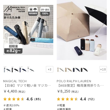
X
定
向け
X
価格の高い
順
価格の低い
順
人気順
売上点数順
お気に入り
順
+3
+10
MAGICAL TECH
POLO RALPH LAUREN
【日傘】マジで軽い傘 マジカルテックプロテクション(MAGICAL TECH PROTECTION)50cm 晴雨兼用傘折りたたみ日傘 一級遮光100% UV 軽量 人気 レディース メンズ
【WEB限定】晴雨兼用折りたたみ日傘 ポロ ラルフ ローレン ポロポニー刺繍 POLO BEAR 雨の日OK 遮光100% 遮熱 簡単開閉 UV100% 晴雨兼用
￥4,400
￥8,250
(税込)
(税込)
4.6
4.4
（85）
（12）
＃遮光100%
＃軽量
絞り込み
＃軽量
＃晴雨兼用