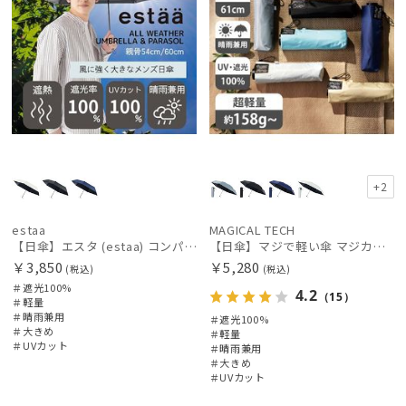
+2
estaa
MAGICAL TECH
【日傘】エスタ (estaa) コンパクトワイド60 折りたたみ傘 軽量 晴雨兼用 遮光100％ UV100%
【日傘】マジで軽い傘 マジカルテックプロテクション(MAGICAL TECH PROTECTION)61cm 晴雨兼用傘折りたたみ日傘 一級遮光100% UV 軽量 人気 大きめ
￥3,850
￥5,280
(税込)
(税込)
＃遮光100%
4.2
（15）
＃軽量
＃晴雨兼用
＃遮光100%
＃大きめ
＃軽量
＃UVカット
＃晴雨兼用
＃大きめ
＃UVカット