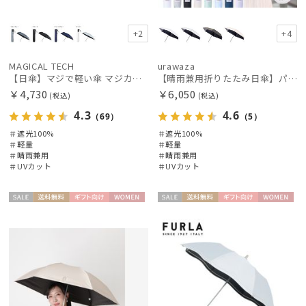
+2
+4
MAGICAL TECH
urawaza
【日傘】マジで軽い傘 マジカルテックプロテクション(MAGICAL TECH PROTECTION)55cm 晴雨兼用傘折りたたみ日傘 一級遮光100% UV 軽量 スリム レディース メンズ
【晴雨兼用折りたたみ日傘】パッとさして、サッとしまえる傘コワザ(kowaza) プレーン 50 遮光100% UV100%
￥4,730
￥6,050
(税込)
(税込)
4.3
4.6
（69）
（5）
＃遮光100%
＃遮光100%
＃軽量
＃軽量
＃晴雨兼用
＃晴雨兼用
＃UVカット
＃UVカット
セー
送料無
ギフト
WOME
セー
送料無
ギフト
WOME
ル
料
向け
N
ル
料
向け
N