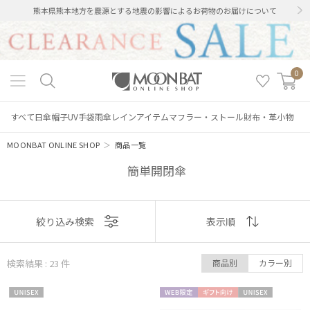
熊本県熊本地方を震源とする地震の影響によるお荷物のお届けについて
0
すべて
日傘
帽子
UV手袋
雨傘
レインアイテム
マフラー・ストール
財布・革小物
MOONBAT ONLINE SHOP
＞
商品一覧
簡単開閉傘
表示
絞り込み検索
表示順
順
検索結果 : 23
件
商品別
カラー別
おすすめ
UNISE
WEB限
ギフト
UNISE
新着