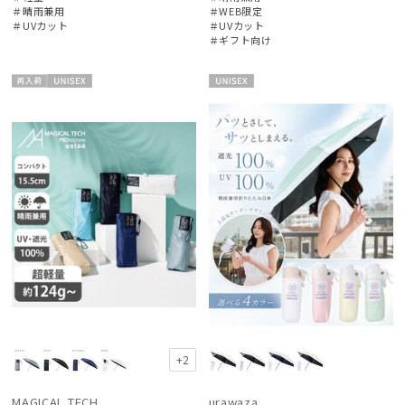
＃晴雨兼用
＃WEB限定
＃UVカット
＃UVカット
＃ギフト向け
再入
UNISE
UNISE
レディース
メンズ
キッズ
荷
X
X
カテゴリー
ブランド
傘機能
手袋・アームカバー
+2
その他
MAGICAL TECH
urawaza