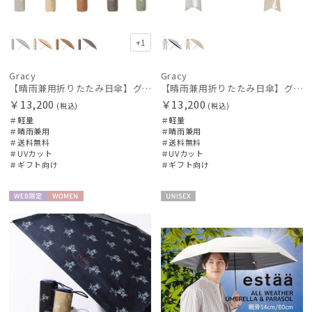
+1
Gracy
Gracy
【晴雨兼用折りたたみ日傘】グレイシー (Gracy) Accent clor 一級遮光99.99% 遮熱 UV99％ 軽量 簡単開閉
【晴雨兼用折りたたみ日傘】グレイシー (Gracy) Metallic 一級遮光99.99% 遮熱 UV99％ 軽量 簡単開閉
￥13,200
￥13,200
(税込)
(税込)
＃軽量
＃軽量
＃晴雨兼用
＃晴雨兼用
＃送料無料
＃送料無料
＃UVカット
＃UVカット
＃ギフト向け
＃ギフト向け
WEB限
WOME
UNISE
定
N
X