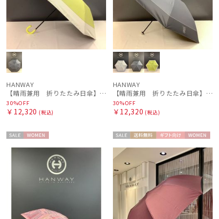
HANWAY
HANWAY
【晴雨兼用 折りたたみ日傘】ハンウェイ（ＨＡＮＷＡＹ）Contour border（コントゥアー・ボーダー)
【晴雨兼用 折りたたみ日傘】ハンウェイ（ＨＡＮＷＡＹ）Contour border（コントゥアー・ボーダー)
30%OFF
30%OFF
￥12,320
￥12,320
(税込)
(税込)
セー
WOME
セー
送料無
ギフト
WOME
ル
N
ル
料
向け
N
件