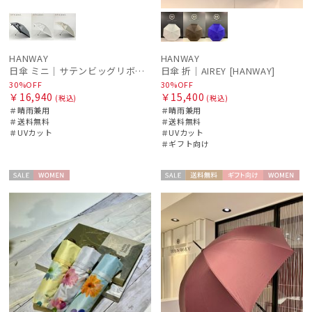
販売状況
入荷状況
HANWAY
HANWAY
日傘 ミニ｜サテンビッグリボン [HANWAY]
日傘 折｜AIREY [HANWAY]
30%OFF
30%OFF
￥16,940
￥15,400
(税込)
(税込)
＃晴雨兼用
＃晴雨兼用
＃送料無料
＃送料無料
＃UVカット
＃UVカット
＃ギフト向け
セー
WOME
セー
送料無
ギフト
WOME
ル
N
ル
料
向け
N