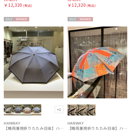
￥12,320
￥12,320
(税込)
(税込)
セー
WOME
セー
WOME
ル
N
ル
N
+1
HANWAY
HANWAY
【晴雨兼用折りたたみ日傘】ハンウェイ (HANWAY) Socal Gir（ソーカル・ガール） 暑さ対策、紫外線対策、親骨：～50cm 雨の日OK 遮光 UV 晴雨兼用
【晴雨兼用折りたたみ日傘】ハンウェイ (HANWAY) Vintage rendezvous（ヴィンテージ・ランデブー）暑さ対策、紫外線対策、親骨：51～55cm 雨の日OK 遮光 UV