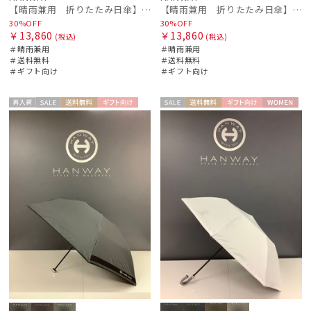
【晴雨兼用 折りたたみ日傘】ハンウェイ（ＨＡＮＷＡＹ）Angela（アンジェラ）
【晴雨兼用 折りたたみ日傘】ハンウェイ（ＨＡＮＷＡＹ）Emma（エマ）
30%OFF
30%OFF
￥13,860
￥13,860
(税込)
(税込)
＃晴雨兼用
＃晴雨兼用
＃送料無料
＃送料無料
＃ギフト向け
＃ギフト向け
再入
セー
送料無
ギフト
セー
送料無
ギフト
WOME
WOME
荷
ル
料
向け
ル
料
向け
N
N