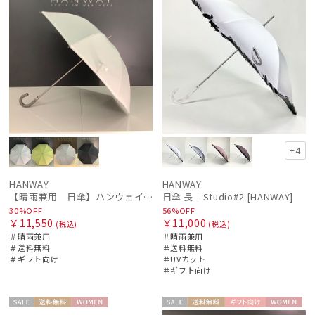
+4
HANWAY
HANWAY
【晴雨兼用 日傘】ハンウェイ（ＨＡＮＷＡＹ）Liner ribbon（ライナー・リボン)
日傘 長｜Studio#2 [HANWAY]
30%OFF
56%OFF
￥11,550
￥11,000
(税込)
(税込)
＃晴雨兼用
＃晴雨兼用
＃送料無料
＃送料無料
＃ギフト向け
＃UVカット
＃ギフト向け
セー
送料無
WOME
セー
送料無
ギフト
WOME