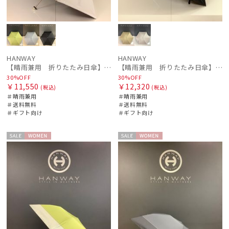
HANWAY
HANWAY
【晴雨兼用 折りたたみ日傘】ハンウェイ（ＨＡＮＷＡＹ）Liner ribbon（ライナー・リボン)
【晴雨兼用 折りたたみ日傘】ハンウェイ（ＨＡＮＷＡＹ）Botanical Flower（ボタニカル・フラワー）
30%OFF
30%OFF
￥11,550
￥12,320
(税込)
(税込)
＃晴雨兼用
＃晴雨兼用
＃送料無料
＃送料無料
＃ギフト向け
＃ギフト向け
セー
WOME
セー
WOME
ル
N
ル
N