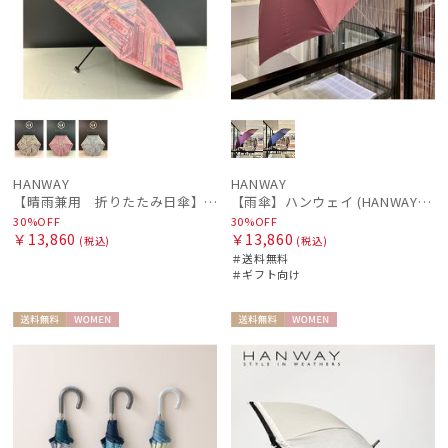
HANWAY
HANWAY
【晴雨兼用 折りたたみ日傘】ハンウェイ（ＨＡＮＷＡＹ）Bookworm color（ブックワーム・カラー）
【雨傘】ハンウェイ (HANWAY) 日本製
30%OFF
30%OFF
￥13,860
￥13,860
(税込)
(税込)
＃送料無料
＃ギフト向け
送料無
WOME
送料無
WOME
料
N
料
N