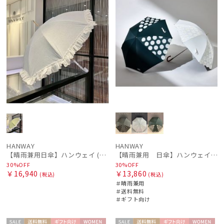
HANWAY
HANWAY
【晴雨兼用日傘】ハンウェイ (HANWAY) Daisy Dukes ? L（デイジー・デュークス・エル） 雨の日OK 一級遮光 遮熱 日本製 UV 晴雨兼用暑さ対策、紫外線対策、親骨：～50cm
【晴雨兼用 日傘】ハンウェイ（ＨＡＮＷＡＹ）Angela（アンジェラ）
30%OFF
30%OFF
￥16,940
￥13,860
(税込)
(税込)
＃晴雨兼用
＃送料無料
＃ギフト向け