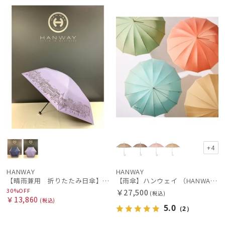
セー
WOME
WOME
ル
N
N
絞り込み
レディース
メンズ
キッズ
+4
カテゴリー
HANWAY
HANWAY
【晴雨兼用 折りたたみ日傘】ハンウェイ（ＨＡＮＷＡＹ）HW street（ハンウェイ・ストリート）
【雨傘】ハンウェイ （HANWAY ）真田耳（サナダミミ）長傘 日本製 カーボン骨
ブランド
30%OFF
￥27,500
(税込)
￥13,860
(税込)
5.0
BLUNT
（2）
ブラント