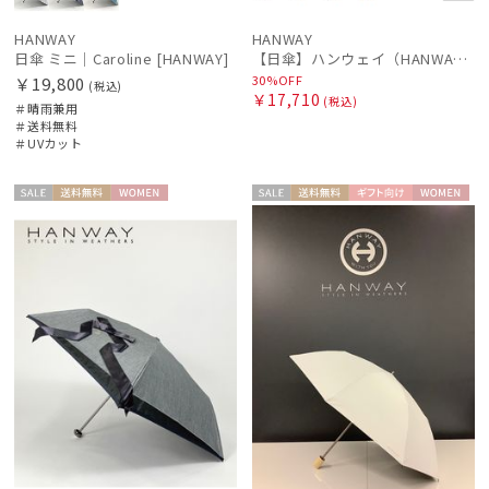
SWASH LONDON
スウォッシュロンドン
HANWAY
HANWAY
日傘 ミニ｜Caroline [HANWAY]
【日傘】ハンウェイ（HANWAY）Aoi 折りたたみ 木棒【公式ムーンバット】[Aoi]純パラソル UV 手開き 日本製 高級日傘
urawaza
30%OFF
￥19,800
(税込)
￥17,710
ウラワザ
(税込)
＃晴雨兼用
＃送料無料
＃UVカット
傘機能
セー
送料無
WOME
セー
送料無
ギフト
WOME
その他
ル
料
N
ル
料
向け
N
カラー
価格・割引率
在庫表示