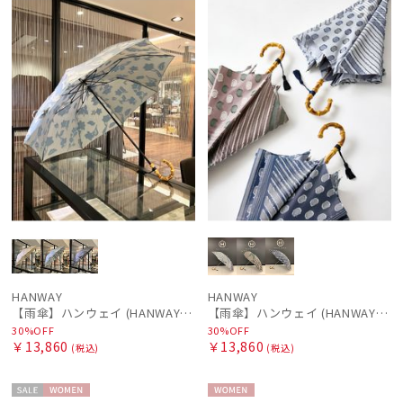
ル
N
ル
N
HANWAY
HANWAY
【雨傘】ハンウェイ (HANWAY) Lily CJ（リリー・シー・ジェー） 日本製 親骨：51～55cm
【雨傘】ハンウェイ (HANWAY) Pカットジャカード Dot & Stripe mix CJ ドット・アンド・ストライプ・シー・ジェー ショート長傘 日本製
30%OFF
30%OFF
￥13,860
￥13,860
(税込)
(税込)