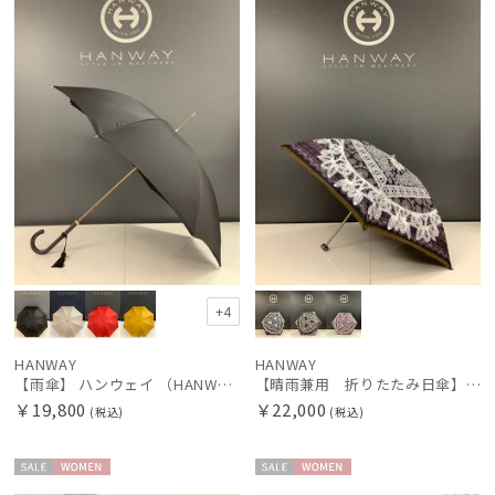
荷
N
N
価格の高い
順
価格の低い
順
人気順
売上点数順
お気に入り
順
+4
HANWAY
HANWAY
【雨傘】 ハンウェイ （HANWAY） Couturier クチュリエ 長傘 日本製
【晴雨兼用 折りたたみ日傘】ハンウェイ（ＨＡＮＷＡＹ）Vestido de frida（べスティード・デ・フリーダ）
￥19,800
￥22,000
(税込)
(税込)
セー
WOME
セー
WOME