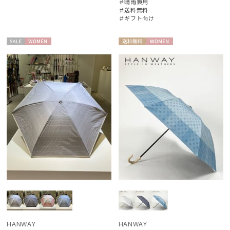
＃晴雨兼用
＃送料無料
HANWAY（ギフト）
＃ギフト向け
ハンウェイギフト
HELEN KAMINSKI
セー
WOME
送料無
WOME
ヘレンカミンスキー
ル
N
料
N
HIROKO KOSHINO
ヒロコ コシノ
LANVIN COLLECTION
ランバン コレクション
LANVIN en Bleu
ランバン オン ブルー
MACKINTOSH PHILOSOPHY
マッキントッシュ フィロソフィー
MAGICAL TECH
マジカルテック
HANWAY
HANWAY