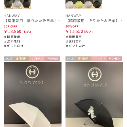
HANWAY
HANWAY
【晴雨兼用 折りたたみ日傘】ハンウェイ（ＨＡＮＷＡＹ）Margot（マーゴット）
【晴雨兼用 折りたたみ日傘】ハンウェイ（ＨＡＮＷＡＹ）Liner ribbon（ライナー・リボン)
30%OFF
30%OFF
￥13,860
￥11,550
(税込)
(税込)
＃晴雨兼用
＃晴雨兼用
＃送料無料
＃送料無料
＃ギフト向け
＃ギフト向け
セー
送料無
ギフト
WOME
セー
送料無
ギフト
WOME
ル
料
向け
N
ル
料
向け
N