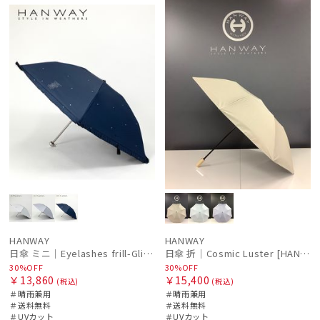
ル
料
N
ル
料
向け
N
HANWAY
HANWAY
日傘 ミニ｜Eyelashes frill-Glitter [HANWAY]
日傘 折｜Cosmic Luster [HANWAY]
30%OFF
30%OFF
￥13,860
￥15,400
(税込)
(税込)
＃晴雨兼用
＃晴雨兼用
＃送料無料
＃送料無料
＃UVカット
＃UVカット