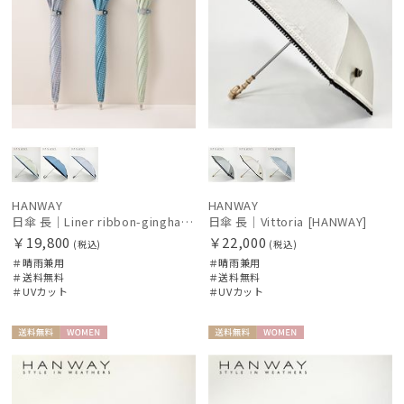
HANWAY
HANWAY
日傘 長｜Liner ribbon-gingham [HANWAY]
日傘 長｜Vittoria [HANWAY]
￥19,800
￥22,000
(税込)
(税込)
＃晴雨兼用
＃晴雨兼用
＃送料無料
＃送料無料
＃UVカット
＃UVカット
送料無
WOME
送料無
WOME
料
N
料
N