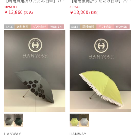
【晴雨兼用折りたたみ日傘】ハンウェイ (HANWAY) Rose Bowl（ローズ・ボウル） 雨の日OK 軽量 一級遮光 遮熱 UV 晴雨兼用暑さ対策、紫外線対策、親骨：～50cm
【晴雨兼用折りたたみ日傘】ハンウェイ (HANWAY)Melrose avenue（メルローズ・アベニュー） 雨の日OK 軽量 一級遮光 遮熱 UV 晴雨兼用暑さ対策、紫外線対策、親骨：～50cm
30%OFF
30%OFF
￥13,860
￥13,860
(税込)
(税込)
セー
送料無
ギフト
WOME
セー
送料無
ギフト
WOME
ル
料
向け
N
ル
料
向け
N
HANWAY
HANWAY