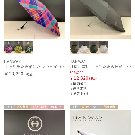
HANWAY
HANWAY
【折りたたみ傘】ハンウェイ（ＨＡＮＷＡＹ） Check&Check（チェック＆チェック）
【晴雨兼用 折りたたみ日傘】ハンウェイ（ＨＡＮＷＡＹ）Eyelashes frill（アイラッシュ・フリル）
30%OFF
￥13,200
(税込)
￥12,320
(税込)
＃晴雨兼用
＃送料無料
＃ギフト向け
セー
送料無
ギフト
WOME
予約
NEW
セー
送料無
ギフト
WOME
ル
料
向け
N
ル
料
向け
N