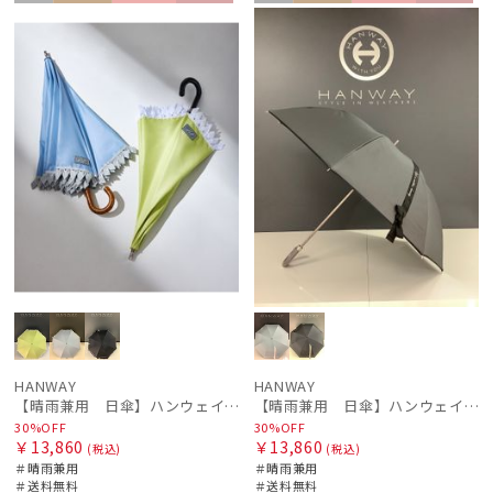
セー
送料無
ギフト
WOME
セー
送料無
ギフト
WOME
ル
料
向け
N
ル
料
向け
N
HANWAY
HANWAY
【晴雨兼用 日傘】ハンウェイ（ＨＡＮＷＡＹ）Emma（エマ）
【晴雨兼用 日傘】ハンウェイ（ＨＡＮＷＡＹ）Margot（マーゴット）
30%OFF
30%OFF
￥13,860
￥13,860
(税込)
(税込)
＃晴雨兼用
＃晴雨兼用
＃送料無料
＃送料無料