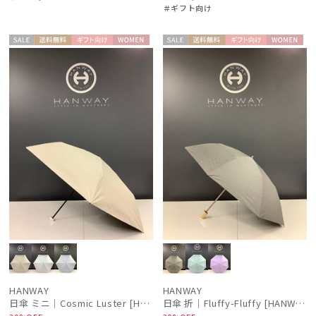
＃ギフト向け
セー
送料無
ギフト
WOME
セー
送料無
ギフト
WOME
ル
料
向け
N
ル
料
向け
N
HANWAY
HANWAY
日傘 ミニ｜Cosmic Luster [HANWAY]
日傘 折｜Fluffy-Fluffy [HANWAY]