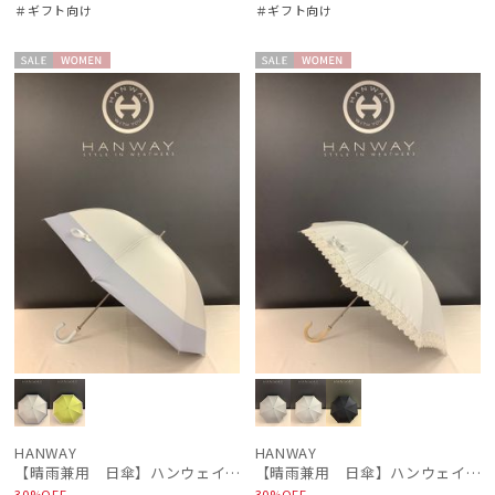
＃ギフト向け
＃ギフト向け
セー
WOME
セー
WOME
ル
N
ル
N
HANWAY
HANWAY
【晴雨兼用 日傘】ハンウェイ（ＨＡＮＷＡＹ）Contour border（コントゥアー・ボーダー)
【晴雨兼用 日傘】ハンウェイ（ＨＡＮＷＡＹ）Lace（レース）
30%OFF
30%OFF