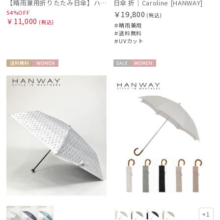
【晴雨兼用折りたたみ日傘】ハンウェイ (HANWAY) Socal Gir（ソーカル・ガール） 暑さ対策、紫外線対策、親骨：～50cm 雨の日OK 遮光 UV 晴雨兼用
日傘 折｜Caroline [HANWAY]
masu
54%OFF
￥19,800
(税込)
マス
￥11,000
(税込)
＃晴雨兼用
＃送料無料
miel
＃UVカット
ミエル
mila schon
送料無
WOME
セー
WOME
ミラ・ショーン
料
N
ル
N
MIRACLE TECH
ミラクルテック
OTHER BRAND
アザーブランド
PAUL&JOE ACCESSOIRES
ポールアンドジョー アクセソワ
POLO RALPH LAUREN
ポロ ラルフ ローレン
+1