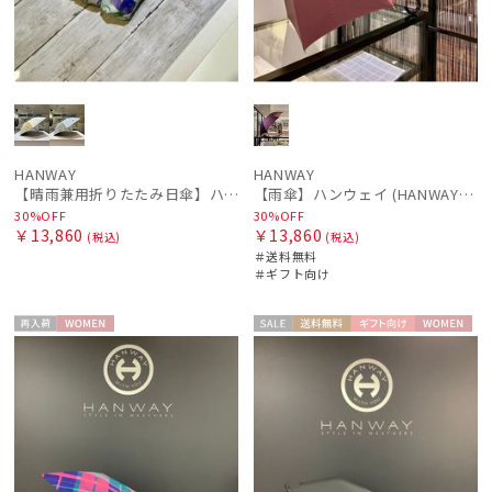
HANWAY
HANWAY
【晴雨兼用折りたたみ日傘】ハンウェイ (HANWAY) Dignified -凛とした- 雨の日OK 軽量 一級遮光 遮熱 UV 晴雨兼用暑さ対策、紫外線対策、親骨：～50cm
【雨傘】ハンウェイ (HANWAY) 日本製
30%OFF
30%OFF
￥13,860
￥13,860
(税込)
(税込)
＃送料無料
＃ギフト向け
再入
WOME
セー
送料無
ギフト
WOME
荷
N
ル
料
向け
N