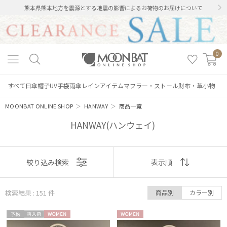
熊本県熊本地方を震源とする地震の影響によるお荷物のお届けについて
0
すべて
日傘
帽子
UV手袋
雨傘
レインアイテム
マフラー・ストール
財布・革小物
MOONBAT ONLINE SHOP
＞
HANWAY
＞
商品一覧
HANWAY(ハンウェイ)
表示
絞り込み検索
表示順
順
検索結果 : 151
件
商品別
カラー別
おすすめ
予約
再入
WOME
WOME
新着