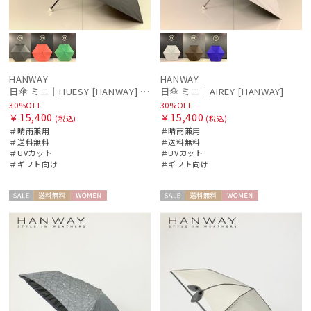
HANWAY
HANWAY
日傘 ミニ｜HUESY [HANWAY] @yucca.mmm様ご紹介アイテム
日傘 ミニ｜AIREY [HANWAY]
30%OFF
30%OFF
￥15,400
￥15,400
(税込)
(税込)
＃晴雨兼用
＃晴雨兼用
＃送料無料
＃送料無料
＃UVカット
＃UVカット
＃ギフト向け
＃ギフト向け
セー
送料無
WOME
セー
送料無
WOME
ル
料
N
ル
料
N