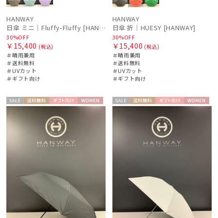
HANWAY
HANWAY
日傘 ミニ｜Fluffy-Fluffy [HANWAY]
日傘 折｜HUESY [HANWAY]
30%OFF
30%OFF
￥15,400
￥15,400
(税込)
(税込)
＃晴雨兼用
＃晴雨兼用
＃送料無料
＃送料無料
＃UVカット
＃UVカット
＃ギフト向け
＃ギフト向け
セー
送料無
ギフト
WOME
セー
送料無
ギフト
WOME
ル
料
向け
N
ル
料
向け
N