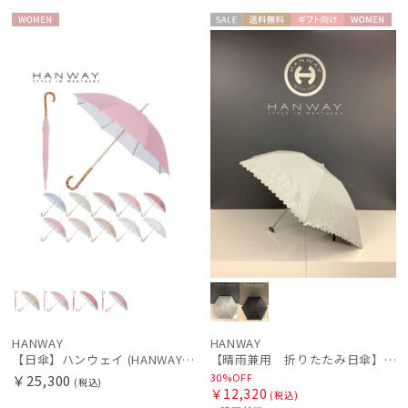
DAKS
WOME
セー
送料無
ギフト
WOME
ダックス
N
ル
料
向け
N
estaa
エスタ
FLO(A)TUS
フロータス
FURLA
フルラ
Fuwacool®
フワクール®
Gracy
グレイシー
HANWAY
HANWAY
【日傘】ハンウェイ (HANWAY) Pシエスタ 白ラミネート ナチュラルカラー 長傘 オールウェザー 遮光 竹手元 晴雨兼用 UV 日本製
【晴雨兼用 折りたたみ日傘】ハンウェイ（ＨＡＮＷＡＹ）Lace（レース）
HANWAY
30%OFF
￥25,300
(税込)
ハンウェイ
￥12,320
(税込)