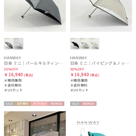
HANWAY
HANWAY
日傘 ミニ｜パールキルティング刺繍 [HANWAY]
日傘 ミニ｜パイピング＆ノットリボン [HANWAY]
30%OFF
30%OFF
￥16,940
￥16,940
(税込)
(税込)
＃晴雨兼用
＃晴雨兼用
＃送料無料
＃送料無料
＃UVカット
＃UVカット
セー
送料無
ギフト
WOME
セー
WOME
ル
料
向け
N
ル
N