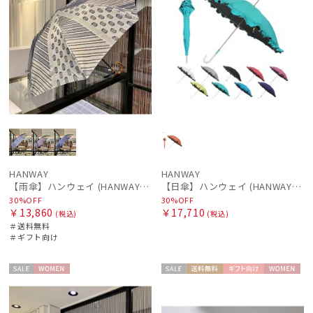
HANWAY
HANWAY
【雨傘】ハンウェイ (HANWAY) 日本製
【日傘】ハンウェイ (HANWAY) P.カルゼツイル フリル メイクアップカラー 長傘 オールウェザー 遮光 長傘 晴雨兼用 , UV , 日本製 ,
30%OFF
30%OFF
￥13,860
￥17,710
(税込)
(税込)
＃送料無料
＃ギフト向け
セー
WOME
セー
送料無
ギフト
WOME
ル
N
ル
料
向け
N