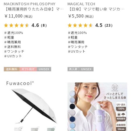
その他
MACKINTOSH PHILOSOPHY
MAGICAL TECH
【晴雨兼用折りたたみ日傘】マッキントッシュ フィロソフィー (MACKINTOSH PHILOSOPHY) バーブレラ サンプロテクト（SUNPROTECT）自動開閉 遮光100
【日傘】マジで軽い傘 マジカルテックプロテクション(MAGICAL TECH PROTECTION) 50cm 晴雨兼用傘自動開閉折りたたみ日傘 一級遮光100% UV 軽量 機能性 人気
￥11,000
￥5,500
(税込)
(税込)
カラー
4.6
4.5
（8）
（23）
＃遮光100%
＃遮光100%
価格・割引率
＃軽量
＃軽量
＃晴雨兼用
＃晴雨兼用
＃送料無料
＃ワンタッチ
＃ワンタッチ
＃UVカット
在庫表示
＃UVカット
販売状況
送料無
ギフト
UNISE
再入
UNISE
料
向け
X
荷
X
入荷状況