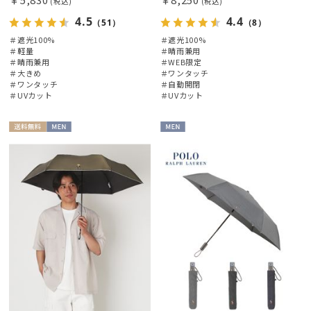
(税込)
(税込)
4.5
4.4
（51）
（8）
＃遮光100%
＃遮光100%
＃軽量
＃晴雨兼用
＃晴雨兼用
＃WEB限定
＃大きめ
＃ワンタッチ
＃ワンタッチ
＃自動開閉
＃UVカット
＃UVカット
送料無
MEN
MEN
料