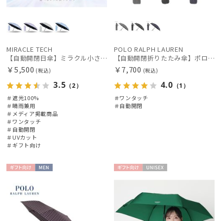
MIRACLE TECH
POLO RALPH LAUREN
【自動開閉日傘】ミラクル小さい傘 ミラクルテックプロ (MIRACLE TECH Pro) カラフルドット 晴雨兼用 遮光100 ワンタッチ開閉
【自動開閉折りたたみ傘】ポロ ラルフ ローレン (POLO RALPH LAUREN) ストライプ ワンタッチ開閉
￥5,500
￥7,700
(税込)
(税込)
3.5
4.0
（2）
（1）
＃遮光100%
＃ワンタッチ
＃晴雨兼用
＃自動開閉
＃メディア掲載商品
＃ワンタッチ
＃自動開閉
＃UVカット
＃ギフト向け
ギフト
MEN
ギフト
UNISE
向け
向け
X