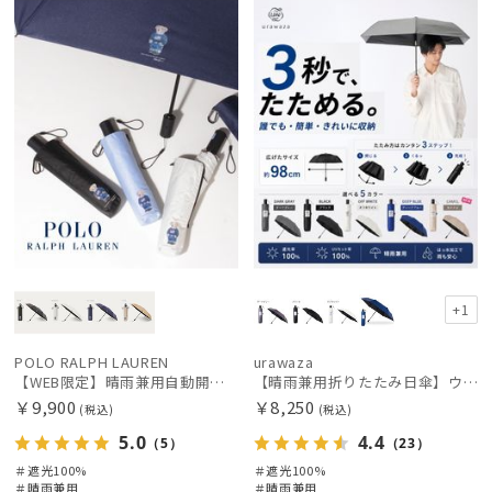
定
X
載商品
X
価格の高い
順
価格の低い
順
人気順
売上点数順
お気に入り
順
+1
POLO RALPH LAUREN
urawaza
【WEB限定】晴雨兼用自動開閉日傘 ポロ ラルフ ローレン（POLO RALPH LAUREN）ベア 遮光100 UV100 ワンタッチ開閉
【晴雨兼用折りたたみ日傘】ウラワザ（urawaza）無地 55㎝ 晴雨兼用 遮光100% UV100% 自動開閉 ワンタッチ
￥9,900
￥8,250
(税込)
(税込)
5.0
4.4
（5）
（23）
＃遮光100%
＃遮光100%
＃晴雨兼用
＃晴雨兼用