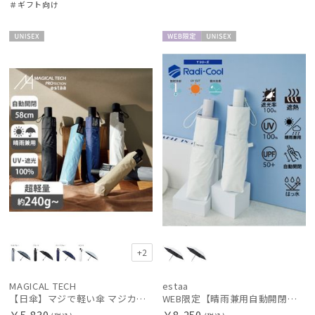
＃ギフト向け
UNISE
WEB限
UNISE
X
定
X
+2
MAGICAL TECH
estaa
【日傘】マジで軽い傘 マジカルテックプロテクション(MAGICAL TECH PROTECTION) 58cm 晴雨兼用傘自動開閉折りたたみ日傘 一級遮光100% UV 軽量 機能性 大きめ 人気
WEB限定【晴雨兼用自動開閉日傘】エスタ(estaa)REIKYAKUパラソル 55㎝ ラディクール 遮光100 UV100 ワンタッチ開閉
￥5,830
￥8,250