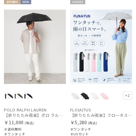
送料無
MEN
UNISE
料
X
+2
POLO RALPH LAUREN
FLO(A)TUS
【折りたたみ雨傘】ポロ ラルフ ローレン (POLO RALPH LAUREN) ツイル無地×カラーポニー 自動開閉 ワンタッチ
【折りたたみ雨傘】フロータス（FLO(A)TUS）プレーン60 超撥水傘 晴雨兼用 UV対応 自動開閉 大きめ
￥11,000
￥5,280
(税込)
(税込)
＃送料無料
＃ワンタッチ
＃ワンタッチ
＃UVカット