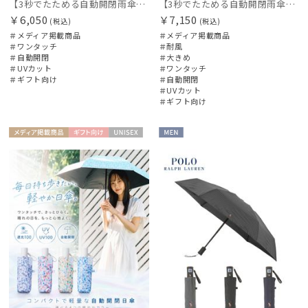
【3秒でたためる自動開閉雨傘】urawaza 小町（ウラワザ）Auto plane50 ワンタッチ開閉
【3秒でたためる自動開閉雨傘】urawaza 無双（ウラワザ）Auto58 ワンタッチ開閉 大きめ 耐風
￥6,050
￥7,150
(税込)
(税込)
＃メディア掲載商品
＃メディア掲載商品
＃ワンタッチ
＃耐風
＃自動開閉
＃大きめ
＃UVカット
＃ワンタッチ
＃ギフト向け
＃自動開閉
＃UVカット
＃ギフト向け
メディア掲
ギフト
UNISE
MEN
載商品
向け
X