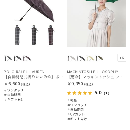
+6
POLO RALPH LAUREN
MACKINTOSH PHILOSOPHY
【自動開閉式折りたたみ傘】ポロ ラルフ ローレン (POLO RALPH LAUREN) ロゴ刺繍 ワンタッチ
【雨傘】マッキントッシュ フィロソフィー (MACKINTOSH PHILOSOPHY) Birbrella AUTO-JUMP バーブレラ 自動開閉 折りたたみ
￥6,600
￥9,350
(税込)
(税込)
＃ワンタッチ
5.0
（1）
＃自動開閉
＃ギフト向け
＃軽量
＃ワンタッチ
＃自動開閉
＃UVカット
＃ギフト向け