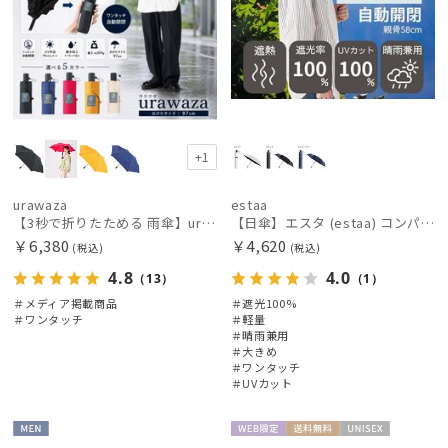
+1
urawaza
estaa
【3秒で折りたためる 雨傘】urawaza(ウラワザ) slim WJ55cmUV プレーン UV加工 自動開閉
【日傘】エスタ (estaa) コンパクトワイド58 自動開閉傘 折りたたみ傘 軽量 晴雨兼用 遮光100％ UV100%
￥6,380
￥4,620
(税込)
(税込)
4.8
4.0
（13）
（1）
＃メディア掲載商品
＃遮光100%
＃ワンタッチ
＃軽量
＃晴雨兼用
＃大きめ
＃ワンタッチ
＃UVカット
MEN
WEB限
送料無
UNISE