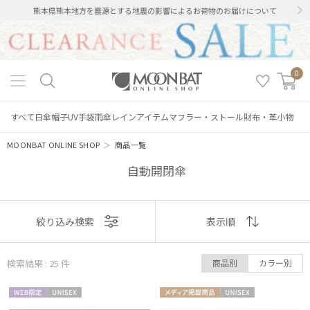
熊本県熊本地方を震源とする地震の影響によるお荷物のお届けについて
0
すべて
日傘
帽子
UV手袋
雨傘
レインアイテム
マフラー・ストール
財布・革小物
MOONBAT ONLINE SHOP
＞
商品一覧
自動開閉傘
表示
絞り込み検索
表示順
順
検索結果 : 25
件
商品別
カラー別
おすすめ
WEB限
UNISE
メディア掲
UNISE
新着