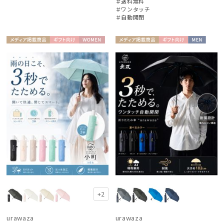
＃送料無料
＃ワンタッチ
＃自動開閉
メディア掲
ギフト
WOME
メディア掲
ギフト
MEN
載商品
向け
N
載商品
向け
+2
urawaza
urawaza