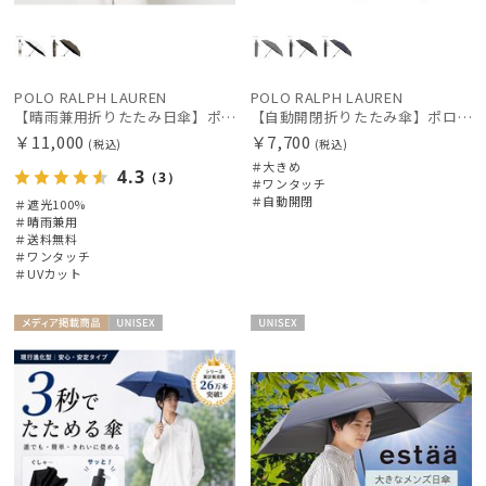
POLO RALPH LAUREN
POLO RALPH LAUREN
【晴雨兼用折りたたみ日傘】ポロ ラルフ ローレン (POLO RALPH LAUREN) ポロベア 遮光100% UVメンズ日傘 自動開閉
【自動開閉折りたたみ傘】ポロ ラルフ ローレン (POLO RALPH LAUREN) ストライプ ワンタッチ開閉 大きめ60cm
￥11,000
￥7,700
(税込)
(税込)
＃大きめ
4.3
（3）
＃ワンタッチ
＃自動開閉
＃遮光100%
＃晴雨兼用
＃送料無料
＃ワンタッチ
＃UVカット
メディア掲
UNISE
UNISE
載商品
X
X