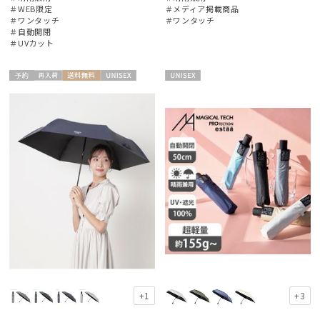
＃WEB限定
＃メディア掲載商品
＃ワンタッチ
＃ワンタッチ
＃自動開閉
＃UVカット
絞り込み
予約
再入
送料無
UNISE
UNISE
荷
料
X
X
レディース
メンズ
キッズ
カテゴリー
ブランド
傘機能
+1
+3