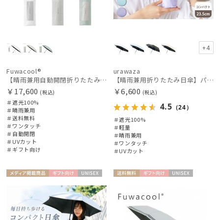
+4
Fuwacool®
urawaza
【晴雨兼用自動開閉折りたたみ日傘】フワクール®（Fuwacool®）ワンポイントロゴ 遮光100 UV100 ワンタッチ開閉
【晴雨兼用折りたたみ日傘】パッとさして、サッとしまえる傘コワザ(kowaza) プレーン 50 遮光100% UV100% 自動開閉傘 ワンタッチ
￥17,600
￥6,600
(税込)
(税込)
＃遮光100%
4.5
（24）
＃晴雨兼用
＃送料無料
＃遮光100%
＃ワンタッチ
＃軽量
＃自動開閉
＃晴雨兼用
＃UVカット
＃ワンタッチ
＃ギフト向け
＃UVカット
メディア掲
ギフト
UNISE
送料無
ギフト
UNISE
載商品
向け
X
料
向け
X