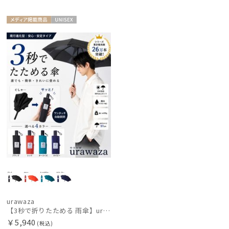
メディア掲
UNISE
載商品
X
urawaza
【3秒で折りたためる 雨傘】urawaza (ウラワザ) 無地 プレーン 折りたたみ傘 【公式ムーンバット】 レディース メンズ ユニセックス 男女兼用 晴雨兼用 ジャンプ式 撥水 UV 自動開閉
￥5,940
(税込)