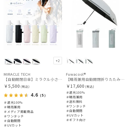
+2
MIRACLE TECH
Fuwacool®
【自動開閉日傘】ミラクル小さい傘 ミラクルテックプロ (MIRACLE TECH Pro) 晴雨兼用 遮光100 ワンタッチ開閉
【晴雨兼用自動開閉折りたたみ日傘】フワクール®（Fuwacool®）ダブルライン 遮光100 UV100 ワンタッチ開閉
￥5,500
￥17,600
(税込)
(税込)
＃遮光100%
4.6
（5）
＃晴雨兼用
＃送料無料
＃遮光100%
＃ワンタッチ
＃晴雨兼用
＃自動開閉
＃メディア掲載商品
＃UVカット
＃ワンタッチ
＃ギフト向け
＃自動開閉
＃UVカット