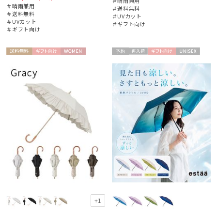
＃晴雨兼用
＃晴雨兼用
＃送料無料
＃送料無料
＃UVカット
＃UVカット
＃ギフト向け
＃ギフト向け
送料無
ギフト
WOME
予約
再入
ギフト
UNISE
料
向け
N
荷
向け
X
+1