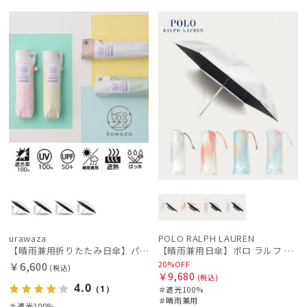
予約
再入
メディア掲
セー
送料無
ギフト
WOME
ギフト
UNISE
荷
載商品
ル
料
向け
N
向け
X
urawaza
POLO RALPH LAUREN
【晴雨兼用折りたたみ日傘】パッとさして、サッとしまえる傘コワザ(kowaza) ライトボーダー 50 遮光100% UV100%
【晴雨兼用日傘】ポロ ラルフ ローレン (POLO RALPH LAUREN) グラデーション 遮光100 UV100 簡単開閉
20%OFF
￥6,600
(税込)
￥9,680
(税込)
4.0
（1）
＃遮光100%
＃晴雨兼用
＃遮光100%