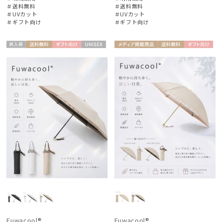
＃送料無料
＃送料無料
＃UVカット
＃UVカット
＃ギフト向け
＃ギフト向け
再入
送料無
ギフト
UNISE
メディア掲
送料無
ギフト
WOME
荷
料
向け
X
載商品
料
向け
N
Fuwacool®
Fuwacool®