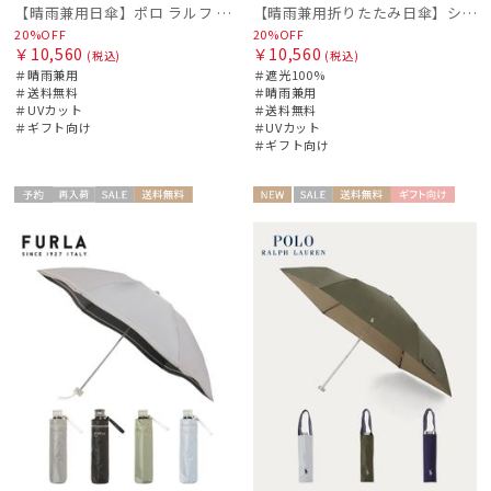
【晴雨兼用日傘】ポロ ラルフ ローレン (POLO RALPH LAUREN) 無地POLOPONY刺繍 遮光 遮熱 UV
【晴雨兼用折りたたみ日傘】シャンブレー切り継ぎグログラン 遮光100％ UV100％ 晴雨兼用
20%OFF
20%OFF
￥10,560
￥10,560
(税込)
(税込)
＃晴雨兼用
＃遮光100%
＃送料無料
＃晴雨兼用
＃UVカット
＃送料無料
＃ギフト向け
＃UVカット
＃ギフト向け
予約
再入
セー
送料無
NEW
セー
送料無
ギフト
ギフト
WOME
WOME
荷
ル
料
ル
料
向け
向け
N
N