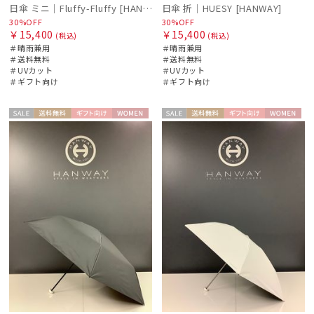
日傘 ミニ｜Fluffy-Fluffy [HANWAY]
日傘 折｜HUESY [HANWAY]
30%OFF
30%OFF
￥15,400
￥15,400
(税込)
(税込)
＃晴雨兼用
＃晴雨兼用
＃送料無料
＃送料無料
＃UVカット
＃UVカット
＃ギフト向け
＃ギフト向け
セー
送料無
ギフト
WOME
セー
送料無
ギフト
WOME
ル
料
向け
N
ル
料
向け
N