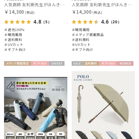
人気医師 友利新先生がほんきで作った”絶対に忘れない誰でも日傘” 55【晴雨兼用折りたたみ日傘】フワクール® (Fuwacool®) 雨の日OK 軽量 遮光100% UV100%
人気医師 友利新先生がほんきで作った”絶対に忘れない誰でも日傘” 55【晴雨兼用折りたたみ日傘】フワクール® (Fuwacool®) 雨の日OK 軽量 遮光100% UV100%
￥14,300
￥14,300
(税込)
(税込)
4.8
4.6
（5）
（20）
＃遮光100%
＃晴雨兼用
＃晴雨兼用
＃メディア掲載商品
絞り込み
＃送料無料
＃送料無料
＃UVカット
＃UVカット
＃ギフト向け
＃ギフト向け
メディア掲
ギフト
UNISE
セー
送料無
ギフト
WOME
載商品
向け
X
ル
料
向け
N
レディース
メンズ
キッズ
カテゴリー
ブランド
傘機能