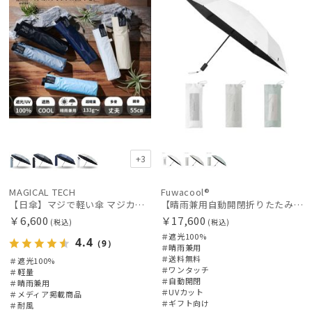
販売状況
入荷状況
+3
MAGICAL TECH
Fuwacool®
【日傘】マジで軽い傘 マジカルテックプロテクション（MAGICAL TECH PROTECTION）Tough 12 rib55cm
【晴雨兼用自動開閉折りたたみ日傘】フワクール®（Fuwacool®）ワンポイントロゴ 遮光100 UV100 ワンタッチ開閉
￥6,600
￥17,600
(税込)
(税込)
＃遮光100%
4.4
（9）
＃晴雨兼用
＃送料無料
＃遮光100%
＃ワンタッチ
＃軽量
＃自動開閉
＃晴雨兼用
＃UVカット
＃メディア掲載商品
＃ギフト向け
＃耐風