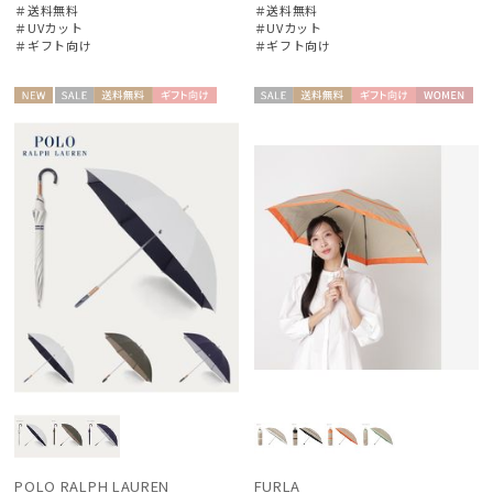
＃送料無料
＃送料無料
＃UVカット
＃UVカット
＃ギフト向け
＃ギフト向け
NEW
セー
送料無
ギフト
セー
送料無
ギフト
WOME
WOME
ル
料
向け
ル
料
向け
N
N
POLO RALPH LAUREN
FURLA