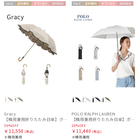
セー
送料無
ギフト
WOME
セー
送料無
ギフト
WOME
ル
料
向け
N
ル
料
向け
N
Gracy
POLO RALPH LAUREN
【晴雨兼用折りたたみ日傘】グレイシー (Gracy) Natural frill 一級遮光99.99% 遮熱 UV99％
【晴雨兼用折りたたみ日傘】ポロ ラルフ ローレン (POLO RALPH LAUREN) 無地刺繍 簡単開閉 遮光 遮熱 UV 日本製
30%OFF
20%OFF
￥11,550
￥11,440
(税込)
(税込)
＃晴雨兼用
＃晴雨兼用