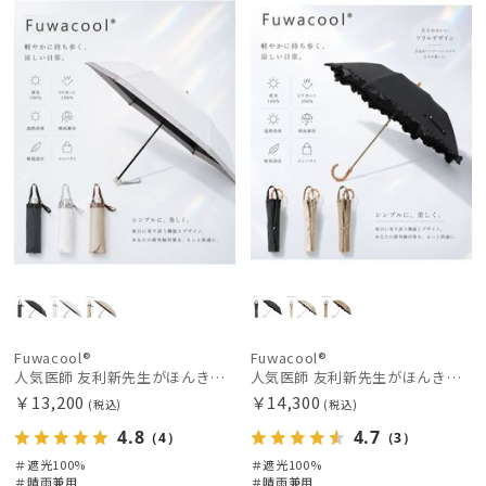
料
向け
X
料
向け
N
価格の高い
順
価格の低い
順
人気順
売上点数順
お気に入り
順
Fuwacool®
Fuwacool®
人気医師 友利新先生がほんきで作った”絶対に忘れない誰でも日傘” 50【晴雨兼用折りたたみ日傘】フワクール® (Fuwacool®) 雨の日OK 軽量 遮光100% UV100%
人気医師 友利新先生がほんきで作った”絶対に忘れない誰でも日傘” エレガント派のバンブーフリル【晴雨兼用日傘】フワクール® (Fuwacool®) 雨の日OK 軽量 遮光100% UV100％
￥13,200
￥14,300
(税込)
(税込)
4.8
4.7
（4）
（3）
＃遮光100%
＃遮光100%
＃晴雨兼用
＃晴雨兼用