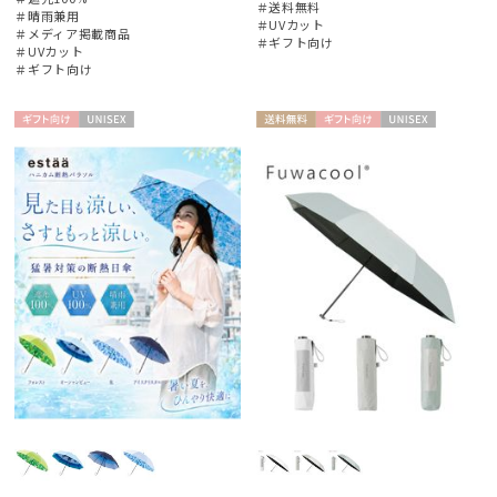
＃送料無料
＃晴雨兼用
＃UVカット
＃メディア掲載商品
＃ギフト向け
＃UVカット
＃ギフト向け
ギフト
UNISE
送料無
ギフト
UNISE
向け
X
料
向け
X