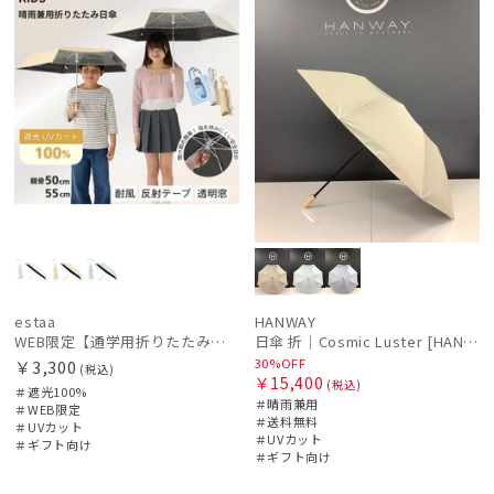
estaa
HANWAY
WEB限定【通学用折りたたみ日傘】キッズ日傘 プレーン 遮光100 UV100 耐風
日傘 折｜Cosmic Luster [HANWAY]
30%OFF
￥3,300
(税込)
￥15,400
(税込)
＃遮光100%
＃晴雨兼用
＃WEB限定
＃送料無料
＃UVカット
＃UVカット
＃ギフト向け
＃ギフト向け