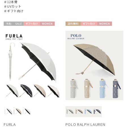
＃12本骨
＃UVカット
＃ギフト向け
予約
セー
ギフト
WOME
送料無
ギフト
WOME
ル
向け
N
料
向け
N
FURLA
POLO RALPH LAUREN