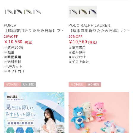
FURLA
POLO RALPH LAUREN
【晴雨兼用折りたたみ日傘】フルラ (FURLA) ジッパー刺繍 遮光100 UV100 軽量
【晴雨兼用折りたたみ日傘】ポロ ラルフ ローレン (POLO RALPH LAUREN) 無地POLOPONY刺繍 遮光 遮熱 UV
20%OFF
20%OFF
￥10,560
￥10,560
(税込)
(税込)
＃遮光100%
＃晴雨兼用
＃軽量
＃送料無料
＃晴雨兼用
＃UVカット
＃送料無料
＃ギフト向け
＃UVカット
＃ギフト向け
ギフト
UNISE
ギフト
WOME
向け
X
向け
N