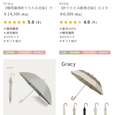
Gracy
estaa
【晴雨兼用折りたたみ日傘】グレイシー (Gracy) Peplum Frill 一級遮光99.99% 遮熱 UV99％ 簡単開閉
【折りたたみ断熱日傘】エスタ (estaa) ハニカム断熱パラソル グラデーション 折りたたみ傘 晴雨兼用 遮光100 UV100
￥14,300
￥6,930
(税込)
(税込)
5.0
4.0
（3）
（1）
＃晴雨兼用
＃遮光100%
＃送料無料
＃晴雨兼用
＃UVカット
＃UVカット
＃ギフト向け
＃ギフト向け
送料無
ギフト
WOME
予約
送料無
ギフト
WOME
料
向け
N
料
向け
N