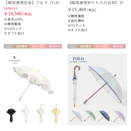
【晴雨兼用日傘】フルラ（FURLA）バイカラーカットワーク 遮光100 UV100 軽量
【晴雨兼用折りたたみ日傘】ポロ ラルフ ローレン (POLO RALPH LAUREN) 先染めジャガード 遮光 UV 遮熱
20%OFF
￥15,400
(税込)
￥10,560
(税込)
＃晴雨兼用
＃遮光100%
＃送料無料
＃晴雨兼用
＃UVカット
＃UVカット
＃ギフト向け
＃ギフト向け
セー
送料無
ギフト
WOME
セー
送料無
ギフト
WOME
ル
料
向け
N
ル
料
向け
N