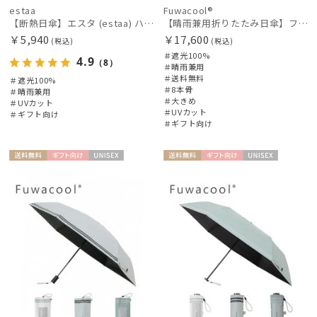
estaa
Fuwacool®
【断熱日傘】エスタ (estaa) ハニカム断熱パラソル 晴雨兼用 遮光100 UV100
【晴雨兼用折りたたみ日傘】フワクールRウェブロン（FuwacoolR）ワンポイントロゴ 遮光100 UV100 簡単開閉 大きめ60cm
￥5,940
￥17,600
(税込)
(税込)
＃遮光100%
4.9
（8）
＃晴雨兼用
＃送料無料
＃遮光100%
＃8本骨
＃晴雨兼用
＃大きめ
＃UVカット
＃UVカット
＃ギフト向け
＃ギフト向け
送料無
ギフト
UNISE
送料無
ギフト
UNISE
料
向け
X
料
向け
X