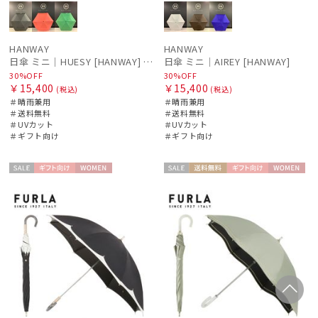
HANWAY
HANWAY
日傘 ミニ｜HUESY [HANWAY] @yucca.mmm様ご紹介アイテム
日傘 ミニ｜AIREY [HANWAY]
30%OFF
30%OFF
￥15,400
￥15,400
(税込)
(税込)
＃晴雨兼用
＃晴雨兼用
＃送料無料
＃送料無料
＃UVカット
＃UVカット
＃ギフト向け
＃ギフト向け
セー
ギフト
WOME
セー
送料無
ギフト
WOME
ル
向け
N
ル
料
向け
N