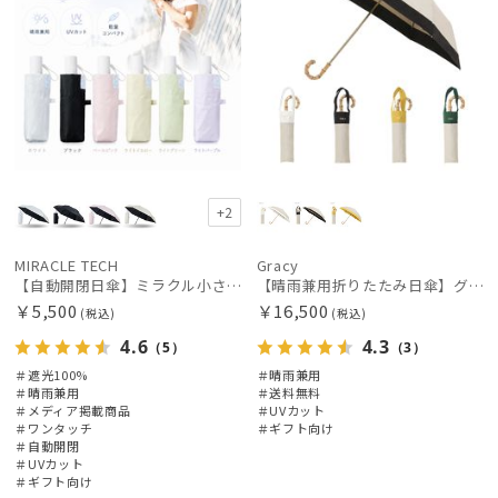
+2
MIRACLE TECH
Gracy
【自動開閉日傘】ミラクル小さい傘 ミラクルテックプロ (MIRACLE TECH Pro) 晴雨兼用 遮光100 ワンタッチ開閉
【晴雨兼用折りたたみ日傘】グレイシー (Gracy) Natural bicolor 遮光99% 遮熱 UV99％ 簡単開閉
￥5,500
￥16,500
(税込)
(税込)
4.6
4.3
（5）
（3）
＃遮光100%
＃晴雨兼用
＃晴雨兼用
＃送料無料
＃メディア掲載商品
＃UVカット
＃ワンタッチ
＃ギフト向け
＃自動開閉
＃UVカット
＃ギフト向け