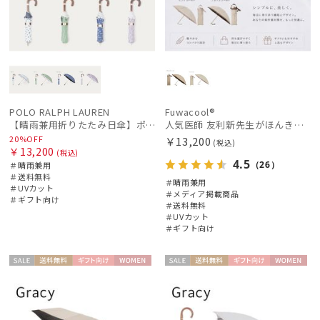
POLO RALPH LAUREN
Fuwacool®
【晴雨兼用折りたたみ日傘】ポロ ラルフ ローレン (POLO RALPH LAUREN) WoodBloac Flower 遮光 UV 遮熱
人気医師 友利新先生がほんきで作った”絶対に忘れない誰でも日傘” 50【晴雨兼用折りたたみ日傘】フワクール® (Fuwacool®) 雨の日OK 軽量 遮光100％ UV100%
20%OFF
￥13,200
(税込)
￥13,200
(税込)
4.5
（26）
＃晴雨兼用
＃送料無料
＃晴雨兼用
＃UVカット
＃メディア掲載商品
＃ギフト向け
＃送料無料
＃UVカット
＃ギフト向け
セー
送料無
ギフト
WOME
セー
送料無
ギフト
WOME
ル
料
向け
N
ル
料
向け
N