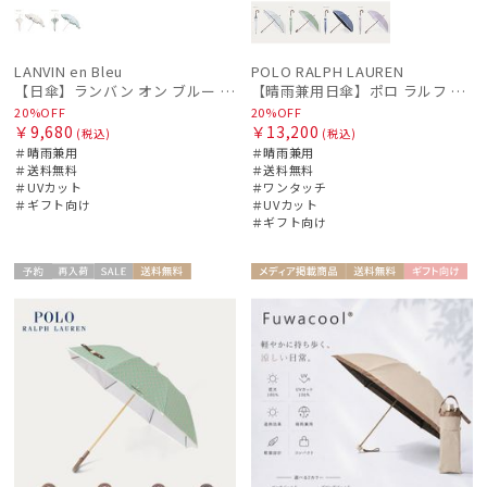
LANVIN en Bleu
POLO RALPH LAUREN
【日傘】ランバン オン ブルー (LANVIN en Bleu) ラッフルフリル ショート折りたたみ傘 楽折り
【晴雨兼用日傘】ポロ ラルフ ローレン (POLO RALPH LAUREN) WoodBloac Flower 遮光 UV 遮熱
20%OFF
20%OFF
￥9,680
￥13,200
(税込)
(税込)
＃晴雨兼用
＃晴雨兼用
＃送料無料
＃送料無料
＃UVカット
＃ワンタッチ
＃ギフト向け
＃UVカット
＃ギフト向け
予約
再入
セー
送料無
メディア掲
送料無
ギフト
ギフト
WOME
WOME
荷
ル
料
載商品
料
向け
向け
N
N