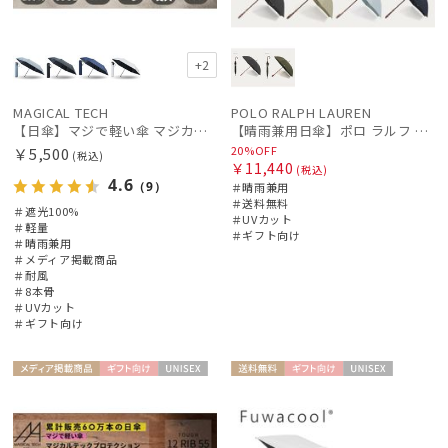
マフラー・ストール・スカーフ
+2
帽子
MAGICAL TECH
POLO RALPH LAUREN
【日傘】マジで軽い傘 マジカルテックプロテクション（MAGICAL TECH PROTECTION）Tough W rib55cm 耐風 軽量 遮光100
【晴雨兼用日傘】ポロ ラルフ ローレン (POLO RALPH LAUREN) 無地刺繍 簡単開閉 遮光 遮熱 UV 日本製
20%OFF
￥5,500
(税込)
手袋・アームカバー
￥11,440
(税込)
4.6
（9）
＃晴雨兼用
＃送料無料
＃遮光100%
＃UVカット
その他
＃軽量
＃ギフト向け
＃晴雨兼用
＃メディア掲載商品
＃耐風
カラー
＃8本骨
＃UVカット
＃ギフト向け
価格・割引率
メディア掲
ギフト
UNISE
送料無
ギフト
UNISE
載商品
向け
X
料
向け
X
在庫表示