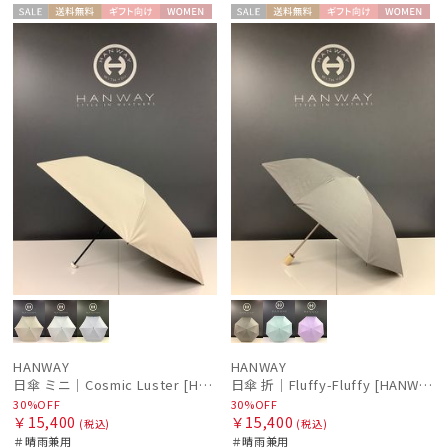
セー
送料無
ギフト
WOME
セー
送料無
ギフト
WOME
ル
料
向け
N
ル
料
向け
N
件
HANWAY
HANWAY
日傘 ミニ｜Cosmic Luster [HANWAY]
日傘 折｜Fluffy-Fluffy [HANWAY]
30%OFF
30%OFF
￥15,400
￥15,400
(税込)
(税込)
＃晴雨兼用
＃晴雨兼用