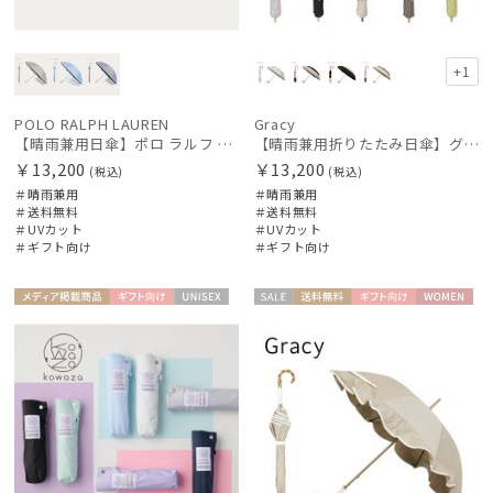
+1
POLO RALPH LAUREN
Gracy
【晴雨兼用日傘】ポロ ラルフ ローレン (POLO RALPH LAUREN) スカラ刺繍ストライプ 遮光 遮熱 UV
【晴雨兼用折りたたみ日傘】グレイシー (Gracy) Tender bicolor 一級遮光99.99% 遮熱 UV99％ 簡単開閉
￥13,200
￥13,200
(税込)
(税込)
＃晴雨兼用
＃晴雨兼用
＃送料無料
＃送料無料
＃UVカット
＃UVカット
＃ギフト向け
＃ギフト向け
メディア掲
ギフト
UNISE
セー
送料無
ギフト
WOME
載商品
向け
X
ル
料
向け
N