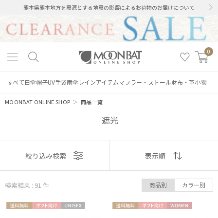
熊本県熊本地方を震源とする地震の影響によるお荷物のお届けについて
0
すべて
日傘
帽子
UV手袋
雨傘
レインアイテム
マフラー・ストール
財布・革小物
MOONBAT ONLINE SHOP
＞
商品一覧
遮光
表示
絞り込み検索
表示順
順
検索結果 : 91
件
商品別
カラー別
おすすめ
送料無
ギフト
UNISE
送料無
ギフト
WOME
新着