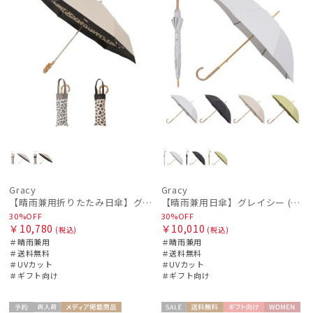
Gracy
Gracy
【晴雨兼用折りたたみ日傘】グレイシー (Gracy) Leopard Back Print 一級遮光99.99% 遮熱 UV99％ 簡単開閉
【晴雨兼用日傘】グレイシー (Gracy) Studs 一級遮光99.99% 遮熱 UV99％
30%OFF
30%OFF
￥10,780
￥10,010
(税込)
(税込)
＃晴雨兼用
＃晴雨兼用
＃送料無料
＃送料無料
＃UVカット
＃UVカット
＃ギフト向け
＃ギフト向け