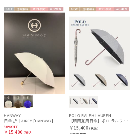
セー
送料無
ギフト
WOME
NEW
送料無
ギフト
WOME
ル
料
向け
N
料
向け
N
HANWAY
POLO RALPH LAUREN
日傘 折｜AIREY [HANWAY]
【晴雨兼用日傘】ポロ ラルフ ローレン (POLO RALPH LAUREN) POLOPONYジャガード 遮光 遮熱 UV
30%OFF
￥15,400
(税込)
￥15,400
(税込)