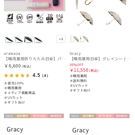
+4
urawaza
Gracy
【晴雨兼用折りたたみ日傘】パッとさして、サッとしまえる傘コワザ(kowaza) ライトプレーン 50 遮光100% UV100%
【晴雨兼用日傘】グレイシー (Gracy) Natural frill 遮光99% 遮熱 UV99％
30%OFF
￥6,600
(税込)
￥11,550
(税込)
4.5
（4）
＃晴雨兼用
＃送料無料
＃遮光100%
＃UVカット
＃晴雨兼用
＃ギフト向け
＃メディア掲載商品
＃UVカット
＃ギフト向け
セー
送料無
ギフト
WOME
セー
送料無
ギフト
WOME
ル
料
向け
N
ル
料
向け
N