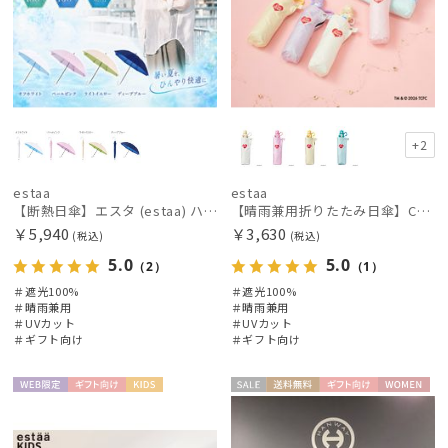
+2
estaa
estaa
【断熱日傘】エスタ (estaa) ハニカム断熱パラソル グラデーション 晴雨兼用 遮光100 UV100
【晴雨兼用折りたたみ日傘】CareBearsTM（ケアベアTM）折りたたみ日傘 UV100% 遮光100%
￥5,940
￥3,630
(税込)
(税込)
5.0
5.0
（2）
（1）
＃遮光100%
＃遮光100%
＃晴雨兼用
＃晴雨兼用
＃UVカット
＃UVカット
＃ギフト向け
＃ギフト向け
WEB限
ギフト
KIDS
セー
送料無
ギフト
WOME
定
向け
ル
料
向け
N