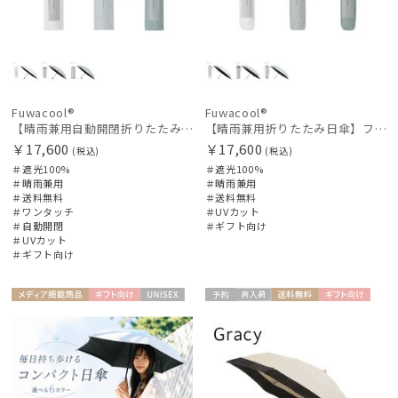
Fuwacool®
Fuwacool®
【晴雨兼用自動開閉折りたたみ日傘】フワクール®（Fuwacool®）ダブルライン 遮光100 UV100 ワンタッチ開閉
【晴雨兼用折りたたみ日傘】フワクール®（Fuwacool®）ダブルライン 遮光100 UV100 簡単開閉
￥17,600
￥17,600
(税込)
(税込)
＃遮光100%
＃遮光100%
＃晴雨兼用
＃晴雨兼用
＃送料無料
＃送料無料
＃ワンタッチ
＃UVカット
＃自動開閉
＃ギフト向け
＃UVカット
＃ギフト向け
メディア掲
ギフト
UNISE
予約
再入
送料無
ギフト
WOME
載商品
向け
X
荷
料
向け
N