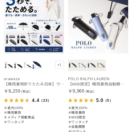
価格の低い
順
人気順
売上点数順
お気に入り
順
+1
urawaza
POLO RALPH LAUREN
【晴雨兼用折りたたみ日傘】ウラワザ（urawaza）無地 55㎝ 晴雨兼用 遮光100% UV100% 自動開閉 ワンタッチ
【WEB限定】晴雨兼用自動開閉日傘 ポロ ラルフ ローレン（POLO RALPH LAUREN）ベア 遮光100 UV100 ワンタッチ開閉
￥8,250
￥9,900
(税込)
(税込)
4.4
5.0
（23）
（5）
＃遮光100%
＃遮光100%
＃晴雨兼用
＃晴雨兼用
＃メディア掲載商品
＃WEB限定
＃ワンタッチ
＃ワンタッチ
＃自動開閉
＃UVカット