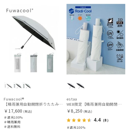
送料無
ギフト
UNISE
WEB限
UNISE
料
向け
X
定
X
Fuwacool®
estaa
【晴雨兼用自動開閉折りたたみ日傘】フワクール®（Fuwacool®）ダブルライン 遮光100 UV100 ワンタッチ開閉
WEB限定【晴雨兼用自動開閉日傘】エスタ(estaa)REIKYAKUパラソル 55㎝ ラディクール 遮光100 UV100 ワンタッチ開閉
￥17,600
￥8,250
(税込)
(税込)
＃遮光100%
4.4
（8）
＃晴雨兼用
＃送料無料
＃遮光100%