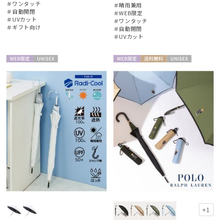
＃ワンタッチ
＃晴雨兼用
＃自動開閉
＃WEB限定
＃UVカット
＃ワンタッチ
＃ギフト向け
＃自動開閉
＃UVカット
WEB限
UNISE
WEB限
送料無
UNISE
定
X
定
料
X
+1