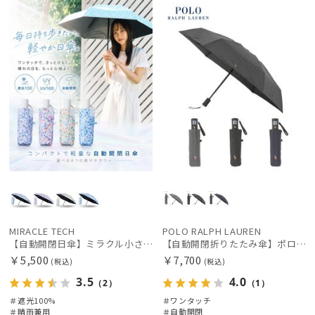
載商品
向け
X
MIRACLE TECH
POLO RALPH LAUREN
【自動開閉日傘】ミラクル小さい傘 ミラクルテックプロ (MIRACLE TECH Pro) カラフルドット 晴雨兼用 遮光100 ワンタッチ開閉
【自動開閉折りたたみ傘】ポロ ラルフ ローレン (POLO RALPH LAUREN) ストライプ ワンタッチ開閉
￥5,500
￥7,700
(税込)
(税込)
3.5
4.0
（2）
（1）
＃遮光100%
＃ワンタッチ
＃晴雨兼用
＃自動開閉