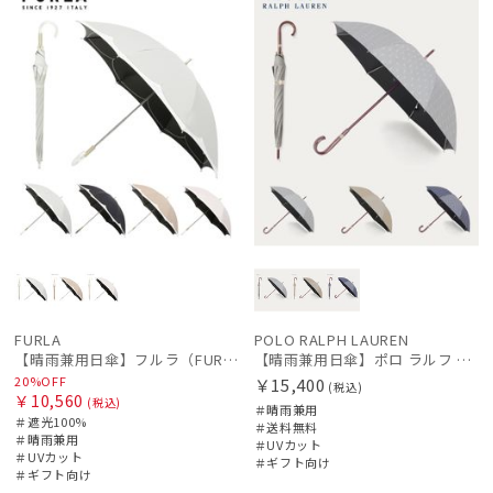
FURLA
POLO RALPH LAUREN
【晴雨兼用日傘】フルラ（FURLA）バイカラーカットワーク 遮光100 UV100 軽量
【晴雨兼用日傘】ポロ ラルフ ローレン (POLO RALPH LAUREN) POLOPONYジャガード 遮光 遮熱 UV
20%OFF
￥15,400
(税込)
￥10,560
(税込)
＃晴雨兼用
＃遮光100%
＃送料無料
＃晴雨兼用
＃UVカット
＃UVカット
＃ギフト向け
＃ギフト向け