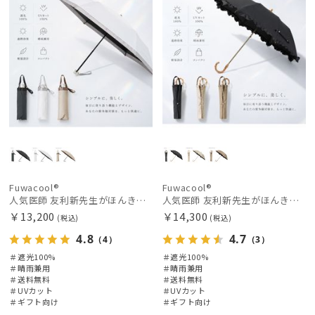
価格の低い
順
人気順
売上点数順
お気に入り
順
Fuwacool®
Fuwacool®
人気医師 友利新先生がほんきで作った”絶対に忘れない誰でも日傘” 50【晴雨兼用折りたたみ日傘】フワクール® (Fuwacool®) 雨の日OK 軽量 遮光100% UV100%
人気医師 友利新先生がほんきで作った”絶対に忘れない誰でも日傘” エレガント派のバンブーフリル【晴雨兼用日傘】フワクール® (Fuwacool®) 雨の日OK 軽量 遮光100% UV100％
￥13,200
￥14,300
(税込)
(税込)
4.8
4.7
（4）
（3）
＃遮光100%
＃遮光100%
＃晴雨兼用
＃晴雨兼用
＃送料無料
＃送料無料
＃UVカット
＃UVカット
＃ギフト向け
＃ギフト向け