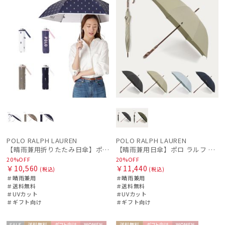
POLO RALPH LAUREN
POLO RALPH LAUREN
【晴雨兼用折りたたみ日傘】ポロ ラルフ ローレン (POLO RALPH LAUREN) カラーベア 遮光 遮熱 UV 晴雨兼用
【晴雨兼用日傘】ポロ ラルフ ローレン (POLO RALPH LAUREN) 無地刺繍 簡単開閉 遮光 遮熱 UV 日本製
20%OFF
20%OFF
￥10,560
￥11,440
(税込)
(税込)
＃晴雨兼用
＃晴雨兼用
＃送料無料
＃送料無料
＃UVカット
＃UVカット
＃ギフト向け
＃ギフト向け