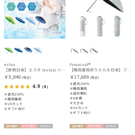
estaa
Fuwacool®
【断熱日傘】エスタ (estaa) ハニカム断熱パラソル 晴雨兼用 遮光100 UV100
【晴雨兼用折りたたみ日傘】フワクールRウェブロン（FuwacoolR）ワンポイントロゴ 遮光100 UV100 簡単開閉 大きめ60cm
￥5,940
￥17,600
(税込)
(税込)
＃遮光100%
4.9
（8）
＃晴雨兼用
＃送料無料
＃遮光100%
＃8本骨
＃晴雨兼用
＃大きめ
＃UVカット
＃UVカット
＃ギフト向け
＃ギフト向け
送料無
ギフト
UNISE
送料無
ギフト
UNISE