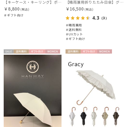
【キーケース・キーリング】ポロ ラルフ ローレン (POLO RALPH LAUREN) ハーモニー エンボスレザー キーケース
【晴雨兼用折りたたみ日傘】グレイシー (Gracy) Natural bicolor 遮光99% 遮熱 UV99％ 簡単開閉
￥8,800
￥16,500
(税込)
(税込)
＃ギフト向け
4.3
（3）
＃晴雨兼用
＃送料無料
＃UVカット
＃ギフト向け
セー
送料無
ギフト
WOME
送料無
ギフト
WOME
ル
料
向け
N
料
向け
N