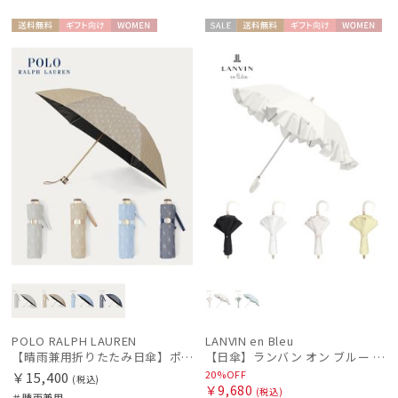
送料無
ギフト
WOME
セー
送料無
ギフト
WOME
料
向け
N
ル
料
向け
N
POLO RALPH LAUREN
LANVIN en Bleu
【晴雨兼用折りたたみ日傘】ポロ ラルフ ローレン (POLO RALPH LAUREN) 先染めジャガード 遮光 UV 遮熱
【日傘】ランバン オン ブルー (LANVIN en Bleu) ラッフルフリル ショート折りたたみ傘 楽折り
20%OFF
￥15,400
(税込)
￥9,680
(税込)
＃晴雨兼用