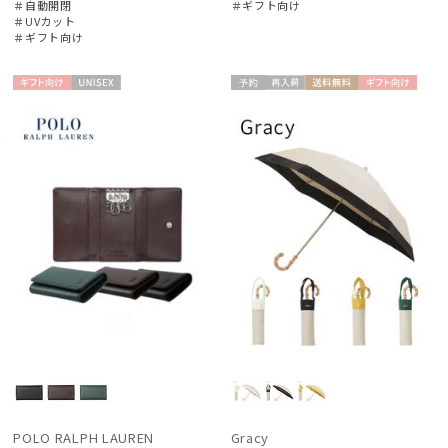
＃自動開閉
＃ギフト向け
＃UVカット
＃ギフト向け
ギフト
UNISE
予約
再入
送料無
ギフト
WOME
向け
X
荷
料
向け
N
POLO RALPH LAUREN
Gracy