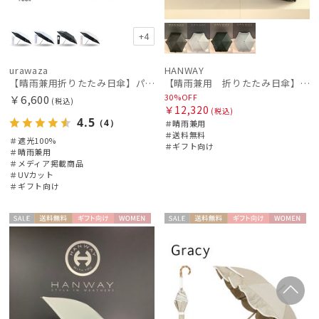
+4
urawaza
HANWAY
【晴雨兼用折りたたみ日傘】パッとさして、サッとしまえる傘コワザ(kowaza) ライトプレーン 50 遮光100% UV100%
【晴雨兼用 折りたたみ日傘】ハンウェイ（ＨＡＮＷＡＹ）Eyelashes frill（アイラッシュ・フリル）
30%OFF
￥6,600
(税込)
￥12,320
(税込)
4.5
（4）
＃晴雨兼用
＃送料無料
＃遮光100%
＃ギフト向け
＃晴雨兼用
＃メディア掲載商品
＃UVカット
＃ギフト向け
セー
送料無
ギフト
WOME
セー
送料無
ギフト
WOME
ル
料
向け
N
ル
料
向け
N