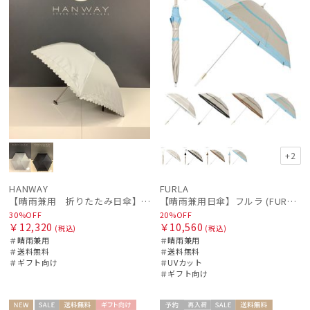
+2
HANWAY
FURLA
【晴雨兼用 折りたたみ日傘】ハンウェイ（ＨＡＮＷＡＹ）Lace（レース）
【晴雨兼用日傘】フルラ (FURLA) 切り継ぎグログラン 一級遮光99.99％ 遮熱 UV 晴雨兼用 送料無料 可愛い
30%OFF
20%OFF
￥12,320
￥10,560
(税込)
(税込)
＃晴雨兼用
＃晴雨兼用
＃送料無料
＃送料無料
＃ギフト向け
＃UVカット
＃ギフト向け