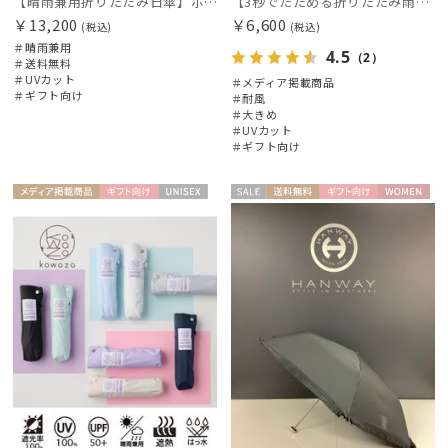
【晴雨兼用折りたたみ日傘】ポロ ラルフ ローレン (POLO RALPH LAUREN) ストライプスカラ刺繍 遮熱 UV 晴雨兼用
【3秒でたためる折りたたみ雨傘】urawaza 無双（ウラワザ）プレーン58 耐風 大きめ
￥13,200
￥6,600
(税込)
(税込)
＃晴雨兼用
4.5
（2）
＃送料無料
＃UVカット
＃メディア掲載商品
＃ギフト向け
＃耐風
＃大きめ
＃UVカット
＃ギフト向け
メディア掲
ギフト
UNISE
セー
送料無
ギフト
WOME
載商品
向け
X
ル
料
向け
N