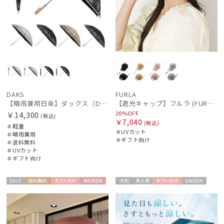
DAKS
FURLA
【晴雨兼用日傘】ダックス（DAKS）街並み 遮光99.99％ UV99％ 軽量
【遮光キャップ】フルラ (FURLA) アーチロゴ キャップ 遮光UV帽子
20%OFF
￥14,300
(税込)
￥7,040
(税込)
＃軽量
＃UVカット
＃晴雨兼用
＃ギフト向け
＃送料無料
＃UVカット
＃ギフト向け
セー
送料無
ギフト
WOME
予約
再入
ギフト
UNISE
ル
料
向け
N
荷
向け
X