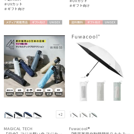
＃UVカット
＃UVカット
＃ギフト向け
＃ギフト向け
メディア掲
ギフト
UNISE
送料無
ギフト
UNISE
載商品
向け
X
料
向け
X
+2
MAGICAL TECH
Fuwacool®
【日傘】マジで軽い傘 マジカルテックプロテクション（MAGICAL TECH PROTECTION）Tough W rib55cm 耐風 軽量 遮光100
【晴雨兼用自動開閉折りたたみ日傘】フワクール®（Fuwacool®）ワンポイントロゴ 遮光100 UV100 ワンタッチ開閉