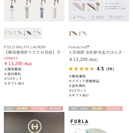
POLO RALPH LAUREN
Fuwacool®
【晴雨兼用折りたたみ日傘】ポロ ラルフ ローレン (POLO RALPH LAUREN) WoodBloac Flower 遮光 UV 遮熱
人気医師 友利新先生がほんきで作った”絶対に忘れない誰でも日傘” 50【晴雨兼用折りたたみ日傘】フワクール® (Fuwacool®) 雨の日OK 軽量 遮光100％ UV100%
20%OFF
￥13,200
(税込)
￥13,200
(税込)
4.5
（26）
＃晴雨兼用
＃送料無料
＃晴雨兼用
＃UVカット
＃メディア掲載商品
＃ギフト向け
＃送料無料
＃UVカット
＃ギフト向け
セー
送料無
ギフト
WOME
予約
セー
送料無
ギフト
WOME
ル
料
向け
N
ル
料
向け
N