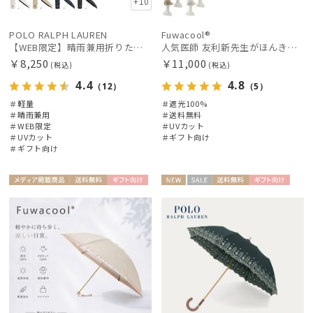
+10
マフラー・ストール・スカーフ
POLO RALPH LAUREN
Fuwacool®
【WEB限定】晴雨兼用折りたたみ日傘 ポロ ラルフ ローレン ポロポニー刺繍 POLO BEAR 雨の日OK 遮光100% 遮熱 簡単開閉 UV100% 晴雨兼用
人気医師 友利新先生がほんきでつくったUVカット100％帽子【遮光100％帽子】フワクール® (Fuwacool®) ジョッキーサンバイザー
￥8,250
￥11,000
(税込)
(税込)
帽子
4.4
4.8
（12）
（5）
＃軽量
＃遮光100%
＃晴雨兼用
＃送料無料
手袋・アームカバー
＃WEB限定
＃UVカット
＃UVカット
＃ギフト向け
＃ギフト向け
その他
メディア掲
送料無
ギフト
NEW
セー
送料無
ギフト
WOME
WOME
カラー
載商品
料
向け
ル
料
向け
N
N
価格・割引率
在庫表示