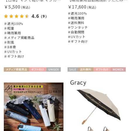
￥5,500
￥17,600
(税込)
(税込)
＃遮光100%
4.6
（9）
＃晴雨兼用
＃送料無料
＃遮光100%
＃ワンタッチ
＃軽量
＃自動開閉
＃晴雨兼用
＃UVカット
＃メディア掲載商品
＃ギフト向け
＃耐風
＃8本骨
＃UVカット
＃ギフト向け
メディア掲
ギフト
UNISE
セー
送料無
ギフト
WOME
載商品
向け
X
ル
料
向け
N