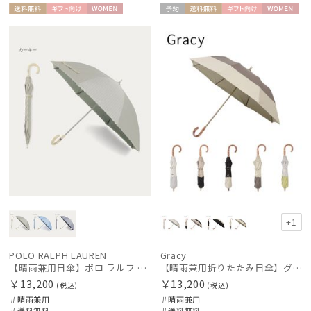
送料無
ギフト
WOME
予約
送料無
ギフト
WOME
料
向け
N
料
向け
N
+1
件
POLO RALPH LAUREN
Gracy
【晴雨兼用日傘】ポロ ラルフ ローレン (POLO RALPH LAUREN) スカラ刺繍ストライプ 遮光 遮熱 UV
【晴雨兼用折りたたみ日傘】グレイシー (Gracy) Tender bicolor 一級遮光99.99% 遮熱 UV99％ 簡単開閉
￥13,200
￥13,200
(税込)
(税込)
＃晴雨兼用
＃晴雨兼用
＃送料無料
＃送料無料