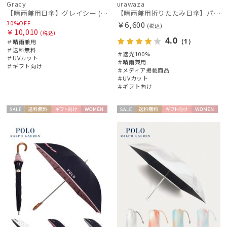
Gracy
urawaza
【晴雨兼用日傘】グレイシー (Gracy) Studs 一級遮光99.99% 遮熱 UV99％
【晴雨兼用折りたたみ日傘】パッとさして、サッとしまえる傘コワザ(kowaza) ライトボーダー 50 遮光100% UV100%
30%OFF
￥6,600
(税込)
￥10,010
(税込)
4.0
（1）
＃晴雨兼用
＃送料無料
＃遮光100%
＃UVカット
＃晴雨兼用
＃ギフト向け
＃メディア掲載商品
＃UVカット
＃ギフト向け
セー
送料無
ギフト
WOME
セー
送料無
ギフト
WOME
ル
料
向け
N
ル
料
向け
N