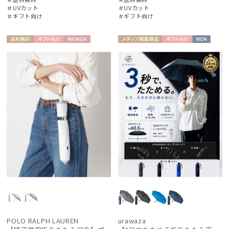
＃UVカット
＃UVカット
＃ギフト向け
＃ギフト向け
送料無
ギフト
WOME
メディア掲
ギフト
MEN
料
向け
N
載商品
向け
POLO RALPH LAUREN
urawaza