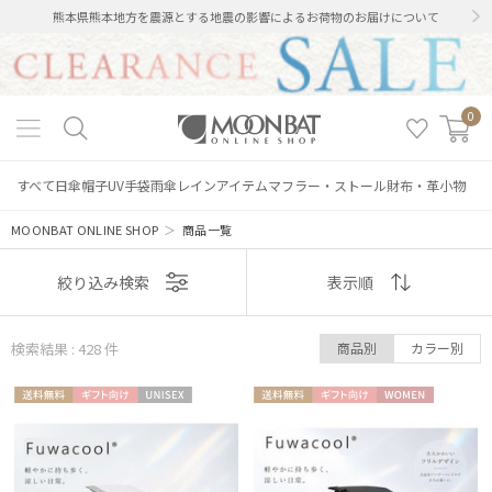
熊本県熊本地方を震源とする地震の影響によるお荷物のお届けについて
0
すべて
日傘
帽子
UV手袋
雨傘
レインアイテム
マフラー・ストール
財布・革小物
MOONBAT ONLINE SHOP
＞
商品一覧
表示
絞り込み検索
表示順
順
検索結果 : 428
件
商品別
カラー別
おすすめ
送料無
ギフト
UNISE
送料無
ギフト
WOME
新着
料
向け
X
料
向け
N
価格の高い
順