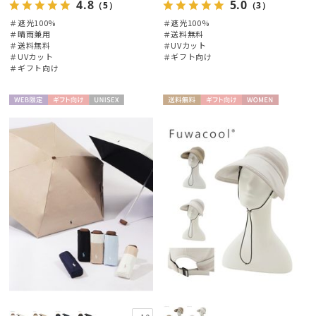
4.8
5.0
（5）
（3）
＃遮光100%
＃遮光100%
＃晴雨兼用
＃送料無料
＃送料無料
＃UVカット
＃UVカット
＃ギフト向け
＃ギフト向け
絞り込み
WEB限
ギフト
UNISE
送料無
ギフト
WOME
定
向け
X
料
向け
N
レディース
メンズ
キッズ
カテゴリー
ブランド
傘機能