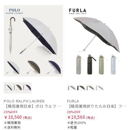
NEW
セー
送料無
ギフト
予約
再入
セー
送料無
WOME
ギフト
WOME
ル
料
向け
荷
ル
料
N
向け
N
POLO RALPH LAUREN
FURLA
【晴雨兼用日傘】ポロ ラルフ ローレン (POLO RALPH LAUREN) 無地POLOPONY刺繍 遮光 遮熱 UV
【晴雨兼用折りたたみ日傘】フルラ (FURLA) ジッパー刺繍 遮光100 UV100 軽量
20%OFF
20%OFF
￥10,560
￥10,560
(税込)
(税込)
＃晴雨兼用
＃遮光100%
＃送料無料
＃軽量