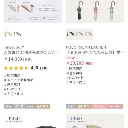
販売状況
入荷状況
Fuwacool®
POLO RALPH LAUREN
人気医師 友利新先生がほんきで作った”絶対に忘れない誰でも日傘” 55【晴雨兼用折りたたみ日傘】フワクール® (Fuwacool®) 雨の日OK 軽量 遮光100% UV100%
【晴雨兼用折りたたみ日傘】ポロ ラルフ ローレン (POLO RALPH LAUREN) フローラル刺繍 遮光 遮熱 UV
20%OFF
￥14,300
(税込)
￥13,200
(税込)
4.6
（20）
＃晴雨兼用
＃送料無料
＃晴雨兼用
＃UVカット
＃メディア掲載商品
＃ギフト向け
＃送料無料
＃UVカット
＃ギフト向け
予約
再入
セー
送料無
セー
送料無
ギフト
WOME
ギフト
WOME
荷
ル
料
ル
料
向け
N
向け
N