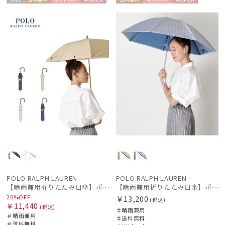
セー
送料無
ギフト
WOME
送料無
ギフト
WOME
ル
料
向け
N
料
向け
N
POLO RALPH LAUREN
POLO RALPH LAUREN
【晴雨兼用折りたたみ日傘】ポロ ラルフ ローレン (POLO RALPH LAUREN) 無地刺繍 遮光 遮熱 UV 晴雨兼用
【晴雨兼用折りたたみ日傘】ポロ ラルフ ローレン (POLO RALPH LAUREN) ストライプスカラ刺繍 遮熱 UV 晴雨兼用
20%OFF
￥13,200
(税込)
￥11,440
(税込)
＃晴雨兼用
＃晴雨兼用
＃送料無料
＃送料無料