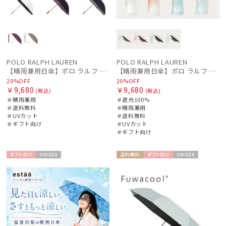
POLO RALPH LAUREN
POLO RALPH LAUREN
【晴雨兼用日傘】ポロ ラルフ ローレン (POLO RALPH LAUREN) カラーベア 遮熱 UV 晴雨兼用
【晴雨兼用日傘】ポロ ラルフ ローレン (POLO RALPH LAUREN) グラデーション 遮光100 UV100 簡単開閉
20%OFF
20%OFF
￥9,680
￥9,680
(税込)
(税込)
＃晴雨兼用
＃遮光100%
＃送料無料
＃晴雨兼用
＃UVカット
＃送料無料
＃ギフト向け
＃UVカット
＃ギフト向け
ギフト
UNISE
送料無
ギフト
UNISE
向け
X
料
向け
X