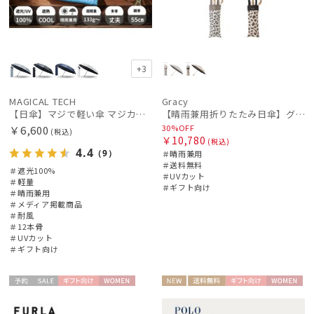
+3
MAGICAL TECH
Gracy
【日傘】マジで軽い傘 マジカルテックプロテクション（MAGICAL TECH PROTECTION）Tough 12 rib55cm
【晴雨兼用折りたたみ日傘】グレイシー (Gracy) Leopard Back Print 一級遮光99.99% 遮熱 UV99％ 簡単開閉
30%OFF
￥6,600
(税込)
￥10,780
(税込)
4.4
（9）
＃晴雨兼用
＃送料無料
＃遮光100%
＃UVカット
＃軽量
＃ギフト向け
＃晴雨兼用
＃メディア掲載商品
＃耐風
＃12本骨
＃UVカット
＃ギフト向け
予約
セー
ギフト
WOME
NEW
送料無
ギフト
WOME
ル
向け
N
料
向け
N