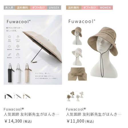
再入
送料無
ギフト
UNISE
送料無
ギフト
WOME
荷
料
向け
X
料
向け
N
Fuwacool®
Fuwacool®
人気医師 友利新先生がほんきで作った”絶対に忘れない誰でも日傘” 55【晴雨兼用折りたたみ日傘】フワクール® (Fuwacool®) 雨の日OK 軽量 遮光100% UV100%
人気医師 友利新先生がほんきでつくったUVカット100％帽子【遮光100％帽子】フワクール® (Fuwacool®) リボンクロッシェ
￥14,300
￥11,000
(税込)
(税込)