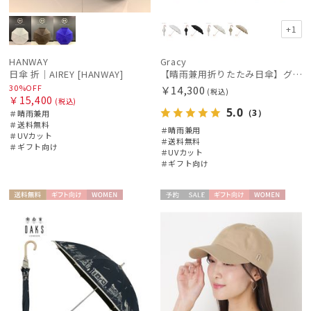
+1
HANWAY
Gracy
日傘 折｜AIREY [HANWAY]
【晴雨兼用折りたたみ日傘】グレイシー (Gracy) Peplum Frill 一級遮光99.99% 遮熱 UV99％ 簡単開閉
30%OFF
￥14,300
(税込)
￥15,400
(税込)
5.0
（3）
＃晴雨兼用
＃送料無料
＃晴雨兼用
＃UVカット
＃送料無料
＃ギフト向け
＃UVカット
＃ギフト向け
送料無
ギフト
WOME
予約
セー
ギフト
WOME
料
向け
N
ル
向け
N