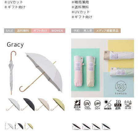
＃UVカット
＃晴雨兼用
＃ギフト向け
＃送料無料
＃UVカット
＃ギフト向け
セー
送料無
ギフト
WOME
予約
再入
メディア掲
ギフト
UNISE
ル
料
向け
N
荷
載商品
向け
X