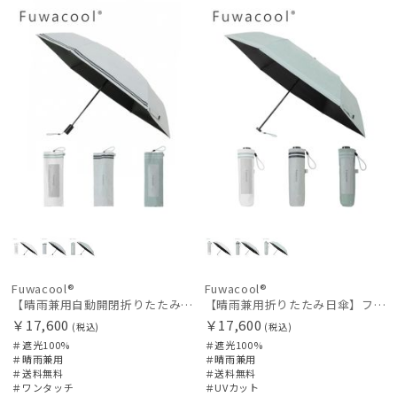
料
向け
X
料
向け
X
Fuwacool®
Fuwacool®
【晴雨兼用自動開閉折りたたみ日傘】フワクール®（Fuwacool®）ダブルライン 遮光100 UV100 ワンタッチ開閉
【晴雨兼用折りたたみ日傘】フワクール®（Fuwacool®）ダブルライン 遮光100 UV100 簡単開閉
￥17,600
￥17,600
(税込)
(税込)
＃遮光100%
＃遮光100%
＃晴雨兼用
＃晴雨兼用
＃送料無料
＃送料無料
＃ワンタッチ
＃UVカット