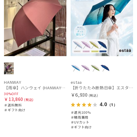
HANWAY
estaa
【雨傘】ハンウェイ (HANWAY) 日本製
【折りたたみ断熱日傘】エスタ (estaa) ハニカム断熱パラソル グラデーション 折りたたみ傘 晴雨兼用 遮光100 UV100
30%OFF
￥6,930
(税込)
￥13,860
(税込)
4.0
（1）
＃送料無料
＃ギフト向け
＃遮光100%
＃晴雨兼用
＃UVカット
＃ギフト向け