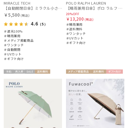
MIRACLE TECH
POLO RALPH LAUREN
【自動開閉日傘】ミラクル小さい傘 ミラクルテックプロ (MIRACLE TECH Pro) 晴雨兼用 遮光100 ワンタッチ開閉
【晴雨兼用日傘】ポロ ラルフ ローレン (POLO RALPH LAUREN) WoodBloac Flower 遮光 UV 遮熱
20%OFF
￥5,500
(税込)
￥13,200
(税込)
4.6
（5）
＃晴雨兼用
＃送料無料
＃遮光100%
＃ワンタッチ
＃晴雨兼用
＃UVカット
＃メディア掲載商品
＃ギフト向け
＃ワンタッチ
＃自動開閉
＃UVカット
＃ギフト向け
予約
再入
セー
送料無
メディア掲
送料無
ギフト
ギフト
WOME
WOME
荷
ル
料
載商品
料
向け
向け
N
N