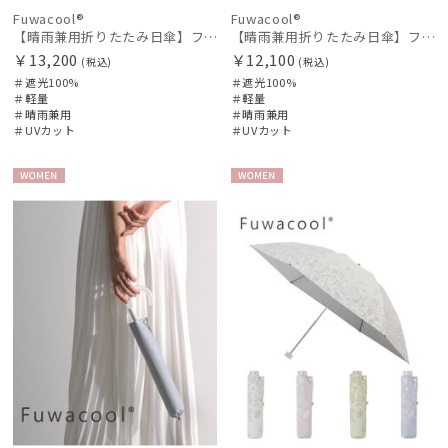
Fuwacool®
Fuwacool®
【晴雨兼用折りたたみ日傘】フワクール®ホワイト（Fuwacool® White）チューブスタイル 遮光100 UV100
【晴雨兼用折りたたみ日傘】フワクール®ホワイト（Fuwacool® White）ジオメタリックラメ 遮光100 UV100
￥13,200
￥12,100
(税込)
(税込)
＃遮光100%
＃遮光100%
＃軽量
＃軽量
＃晴雨兼用
＃晴雨兼用
＃UVカット
＃UVカット
WOME
WOME
N
N