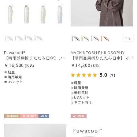
+2
Fuwacool®
MACKINTOSH PHILOSOPHY
【晴雨兼用折りたたみ日傘】フワクール®ホワイト（Fuwacool® White）バイカラー 1級遮光 遮熱 UV99%以上
【晴雨兼用折りたたみ日傘】マッキントッシュ フィロソフィー (MACKINTOSH PHILOSOPHY)シャンブレーワンポイントロゴ
￥16,500
￥14,300
(税込)
(税込)
＃軽量
5.0
（1）
＃晴雨兼用
＃UVカット
＃軽量
＃晴雨兼用
＃送料無料
＃UVカット
＃ギフト向け
送料無
ギフト
MEN
WOME
料
向け
N