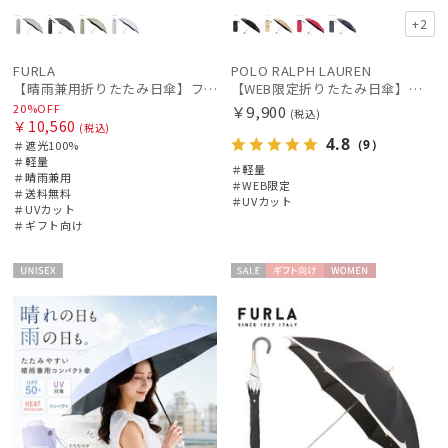
+2
FURLA
POLO RALPH LAUREN
【晴雨兼用折りたたみ日傘】フルラ (FURLA) ジッパー刺繍 遮光100 UV100 軽量
【WEB限定折りたたみ日傘】ポロ ラルフ ローレン(POLO RALPH LAUREN)ワンポイントポロ刺繍×サコッシュ 遮光100% UV100%
20%OFF
￥9,900
(税込)
￥10,560
(税込)
4.8
（9）
＃遮光100%
＃軽量
＃軽量
＃晴雨兼用
＃WEB限定
＃送料無料
＃UVカット
＃UVカット
＃ギフト向け
UNISE
セー
ギフト
WOME
X
ル
向け
N