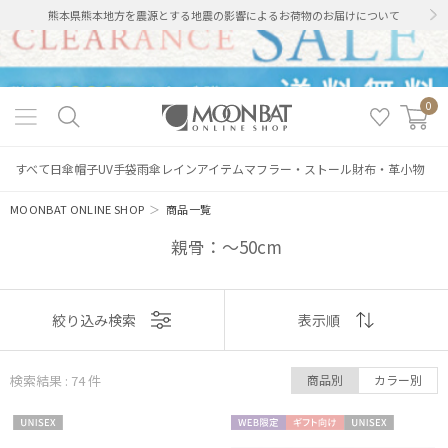
熊本県熊本地方を震源とする地震の影響によるお荷物のお届けについて
0
すべて
日傘
帽子
UV手袋
雨傘
レインアイテム
マフラー・ストール
財布・革小物
MOONBAT ONLINE SHOP
＞
商品一覧
親骨：～50cm
表示
絞り込み検索
表示順
順
検索結果 : 74
件
商品別
カラー別
おすすめ
UNISE
WEB限
ギフト
UNISE
新着