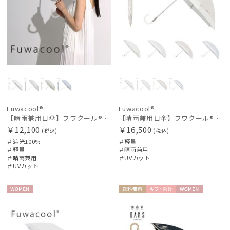
Fuwacool®
Fuwacool®
【晴雨兼用日傘】フワクール®ホワイト（Fuwacool® White）ジオメタリックラメ 遮光100 UV100
【晴雨兼用日傘】フワクール®ホワイト（Fuwacool® White）バイカラー 1級遮光 遮熱 UV99%以上
￥12,100
￥16,500
(税込)
(税込)
＃遮光100%
＃軽量
＃軽量
＃晴雨兼用
＃晴雨兼用
＃UVカット
＃UVカット
WOME
送料無
ギフト
WOME
N
料
向け
N