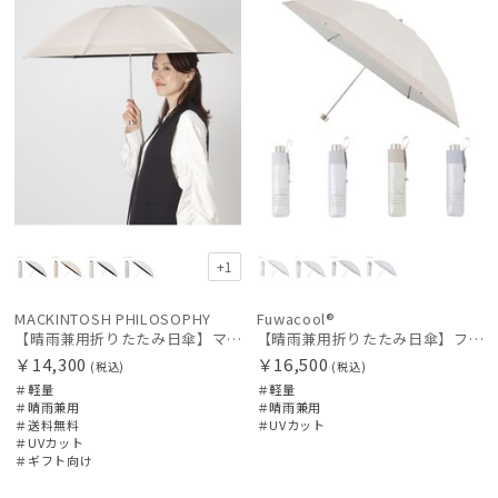
+1
MACKINTOSH PHILOSOPHY
Fuwacool®
【晴雨兼用折りたたみ日傘】マッキントッシュ フィロソフィー (MACKINTOSH PHILOSOPHY) ボーダー
【晴雨兼用折りたたみ日傘】フワクール®ホワイト（Fuwacool® White）トーンonトーン
￥14,300
￥16,500
(税込)
(税込)
＃軽量
＃軽量
＃晴雨兼用
＃晴雨兼用
＃送料無料
＃UVカット
＃UVカット
＃ギフト向け