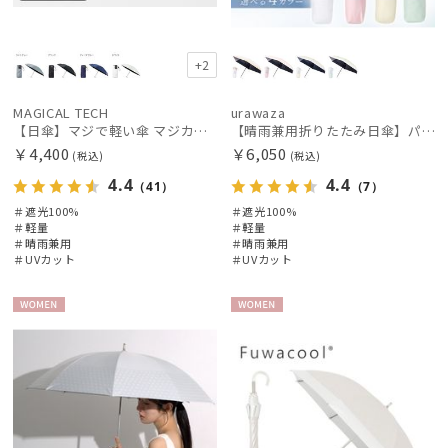
手袋・アームカバー
+2
その他
MAGICAL TECH
urawaza
【日傘】マジで軽い傘 マジカルテックプロテクション(MAGICAL TECH PROTECTION)5flat 晴雨兼用傘折りたたみ日傘 一級遮光100% UV 軽量 コンパクト持ち運びに便利 人気
【晴雨兼用折りたたみ日傘】パッとさして、サッとしまえる傘コワザ(kowaza) ボーダー 50 遮光100% UV100%
￥4,400
￥6,050
(税込)
(税込)
カラー
4.4
4.4
（41）
（7）
＃遮光100%
＃遮光100%
価格・割引率
＃軽量
＃軽量
＃晴雨兼用
＃晴雨兼用
＃UVカット
＃UVカット
在庫表示
WOME
WOME
N
N
販売状況
入荷状況