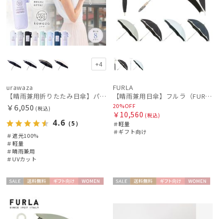
+4
urawaza
FURLA
【晴雨兼用折りたたみ日傘】パッとさして、サッとしまえる傘コワザ(kowaza) プレーン 50 遮光100% UV100%
【晴雨兼用日傘】フルラ（FURLA）バイカラーカットワーク 遮光99.99% UV99% 遮熱
20%OFF
￥6,050
(税込)
￥10,560
(税込)
4.6
（5）
＃軽量
＃ギフト向け
＃遮光100%
＃軽量
＃晴雨兼用
＃UVカット
セー
送料無
ギフト
WOME
セー
送料無
ギフト
WOME
ル
料
向け
N
ル
料
向け
N