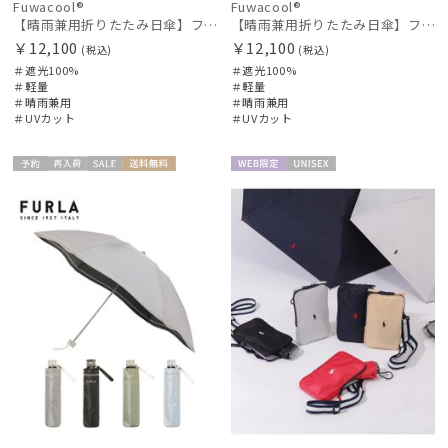
Fuwacool®
Fuwacool®
【晴雨兼用折りたたみ日傘】フワクール®ホワイト（Fuwacool® White）グリッターリボン 遮光100 UV100
【晴雨兼用折りたたみ日傘】フワクール®ホワイト（Fuwacool® White）ラインフラワー 遮光100 UV100
￥12,100
￥12,100
(税込)
(税込)
＃遮光100%
＃遮光100%
＃軽量
＃軽量
＃晴雨兼用
＃晴雨兼用
＃UVカット
＃UVカット
予約
再入
セー
送料無
WEB限
UNISE
ギフト
WOME
荷
ル
料
定
X
向け
N