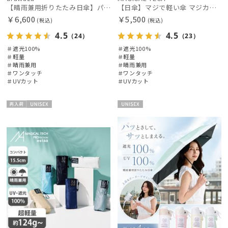
【晴雨兼用折りたたみ日傘】パッとさして、サッとしまえる傘コワザ(kowaza) プレーン 50 遮光100% UV100% 自動開閉傘 ワンタッチ
【日傘】マジで軽い傘 マジカルテックプロテクション(MAGICAL TECH PROTECTION) 50cm 晴雨兼用傘自動開閉折りたたみ日傘 一級遮光100% UV 軽量 機能性 人気
￥6,600
￥5,500
(税込)
(税込)
4.5
4.5
（24）
（23）
＃遮光100%
＃遮光100%
＃軽量
＃軽量
絞り込み
＃晴雨兼用
＃晴雨兼用
＃ワンタッチ
＃ワンタッチ
＃UVカット
＃UVカット
再入
UNISE
UNISE
荷
X
X
レディース
メンズ
キッズ
カテゴリー
ブランド
傘機能