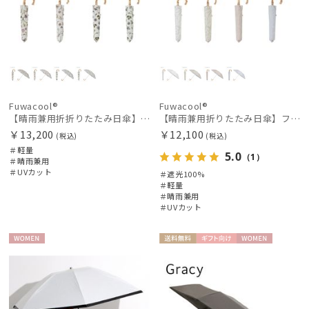
Fuwacool®
Fuwacool®
【晴雨兼用折折りたたみ日傘】フワクール®ホワイト（Fuwacool® White）ボタニカル 遮光100% 遮熱 UV100% ハンドル付き
【晴雨兼用折りたたみ日傘】フワクール®ホワイト（Fuwacool® White）ラインフラワー 遮光100 UV100 ハンドル付き
￥13,200
￥12,100
(税込)
(税込)
＃軽量
5.0
（1）
＃晴雨兼用
＃UVカット
＃遮光100%
＃軽量
＃晴雨兼用
＃UVカット
WOME
送料無
ギフト
WOME
N
料
向け
N