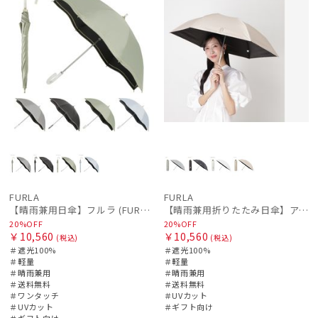
FURLA
FURLA
【晴雨兼用日傘】フルラ (FURLA) ジッパー刺繍 遮光100 UV100 ジャンプ
【晴雨兼用折りたたみ日傘】アーチロゴ 遮光100％ UV100％ 晴雨兼用 軽量
20%OFF
20%OFF
￥10,560
￥10,560
(税込)
(税込)
＃遮光100%
＃遮光100%
＃軽量
＃軽量
＃晴雨兼用
＃晴雨兼用
＃送料無料
＃送料無料
＃ワンタッチ
＃UVカット
＃UVカット
＃ギフト向け
＃ギフト向け