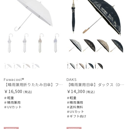
Fuwacool®
DAKS
【晴雨兼用折りたたみ日傘】フワクール®ホワイト（Fuwacool® White）トーンonトーン 1級遮光 遮熱 UV99%以上
【晴雨兼用日傘】ダックス（DAKS）街並み 遮光99.99％ UV99％ 軽量
￥16,500
￥14,300
(税込)
(税込)
＃軽量
＃軽量
＃晴雨兼用
＃晴雨兼用
＃UVカット
＃送料無料
＃UVカット
＃ギフト向け