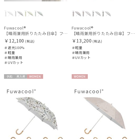
Fuwacool®
Fuwacool®
【晴雨兼用折りたたみ日傘】フワクール®ホワイト（Fuwacool® White）グリッターリボン 遮光100 UV100
【晴雨兼用折りたたみ日傘】フワクール®ホワイト（Fuwacool® White）ボタニカル 遮光100％ 遮熱 UV100％
￥12,100
￥13,200
(税込)
(税込)
＃遮光100%
＃軽量
＃軽量
＃晴雨兼用
＃晴雨兼用
＃UVカット
＃UVカット
予約
再入
WOME
WOME
荷
N
N
件