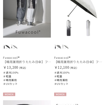
Fuwacool®
Fuwacool®
【晴雨兼用折りたたみ日傘】フワクール®ブラック（Fuwacool® Black）チューブスタイル 遮光100 UV100
【晴雨兼用折りたたみ日傘】フワクール®ブラック（Fuwacool® Black）ドライメタル 遮光100
￥13,200
￥12,100
(税込)
(税込)
＃遮光100%
＃遮光100%
＃軽量
＃軽量
＃晴雨兼用
＃晴雨兼用
＃UVカット
＃UVカット
WOME
WOME
N
N