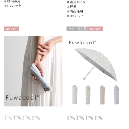
＃晴雨兼用
＃遮光100%
＃UVカット
＃軽量
＃晴雨兼用
＃UVカット
WOME
予約
再入
WOME
N
荷
N