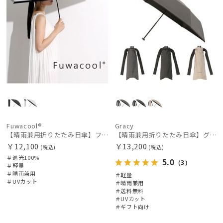
Fuwacool®
Gracy
【晴雨兼用折りたたみ日傘】フワクール®ブラック（Fuwacool® Black）グリッターリボン 遮光100 UV100
【晴雨兼用折りたたみ日傘】グレイシー (Gracy) Natural 一級遮光99.99% 遮熱 UV99％ 軽量 簡単開閉
￥12,100
￥13,200
(税込)
(税込)
＃遮光100%
5.0
（3）
＃軽量
＃晴雨兼用
＃軽量
＃UVカット
＃晴雨兼用
＃送料無料
＃UVカット
＃ギフト向け