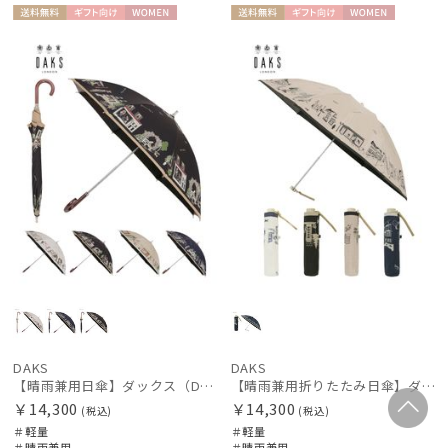
送料無
ギフト
WOME
送料無
ギフト
WOME
料
向け
N
料
向け
N
DAKS
DAKS
【晴雨兼用日傘】ダックス（DAKS）街並み 遮光99.99％ UV99％ 軽量
【晴雨兼用折りたたみ日傘】ダックス（DAKS）街並み 遮光99.99％ UV99％ 軽量
￥14,300
￥14,300
(税込)
(税込)
＃軽量
＃軽量
＃晴雨兼用
＃晴雨兼用