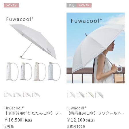
WOME
予約
WOME
N
N
Fuwacool®
Fuwacool®
【晴雨兼用折りたたみ日傘】フワクール®ホワイト（Fuwacool® White）チューブスタイル
【晴雨兼用日傘】フワクール®ホワイト（Fuwacool® White）グリッターリボン 遮光100 UV100
￥16,500
￥12,100
(税込)
(税込)
＃軽量
＃遮光100%