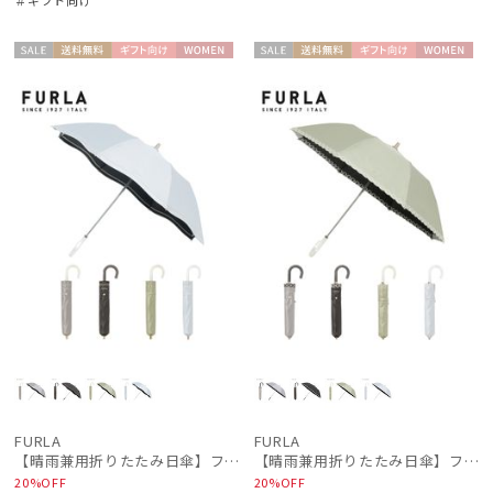
セー
送料無
ギフト
WOME
セー
送料無
ギフト
WOME
ル
料
向け
N
ル
料
向け
N
FURLA
FURLA
【晴雨兼用折りたたみ日傘】フルラ (FURLA) ジッパー刺繍 遮光100 UV100 簡単開閉 ジャンプ
【晴雨兼用折りたたみ日傘】フルラ (FURLA) チェーン刺繍 遮光100 UV100 簡単開閉 ジャンプ
20%OFF
20%OFF