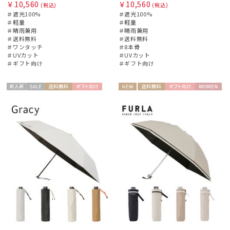
￥10,560
￥10,560
(税込)
(税込)
＃遮光100%
＃遮光100%
＃軽量
＃軽量
＃晴雨兼用
＃晴雨兼用
＃送料無料
＃送料無料
＃ワンタッチ
＃8本骨
＃UVカット
＃UVカット
＃ギフト向け
＃ギフト向け
再入
セー
送料無
ギフト
NEW
送料無
ギフト
WOME
WOME
荷
ル
料
向け
料
向け
N
N