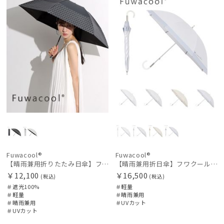
Fuwacool®
Fuwacool®
【晴雨兼用折りたたみ日傘】フワクール®ブラック（Fuwacool® Black）ジオメトリック 遮光100 UV100
【晴雨兼用折日傘】フワクール®ホワイト（Fuwacool® White）トーンonトーン 1級遮光 遮熱 UV99%以上
￥12,100
￥16,500
(税込)
(税込)
＃遮光100%
＃軽量
＃軽量
＃晴雨兼用
＃晴雨兼用
＃UVカット
＃UVカット