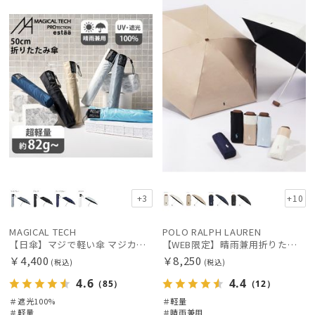
X
定
向け
X
価格の高い
順
価格の低い
順
人気順
売上点数順
お気に入り
順
+3
+10
MAGICAL TECH
POLO RALPH LAUREN
【日傘】マジで軽い傘 マジカルテックプロテクション(MAGICAL TECH PROTECTION)50cm 晴雨兼用傘折りたたみ日傘 一級遮光100% UV 軽量 人気 レディース メンズ
【WEB限定】晴雨兼用折りたたみ日傘 ポロ ラルフ ローレン ポロポニー刺繍 POLO BEAR 雨の日OK 遮光100% 遮熱 簡単開閉 UV100% 晴雨兼用
￥4,400
￥8,250
(税込)
(税込)
4.6
4.4
（85）
（12）
＃遮光100%
＃軽量
＃軽量
＃晴雨兼用