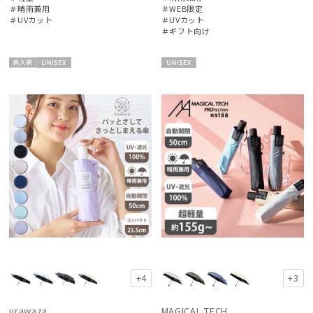
＃晴雨兼用
＃WEB限定
＃UVカット
＃UVカット
＃ギフト向け
再入
UNISE
UNISE
荷
X
X
+4
+3
urawaza
MAGICAL TECH