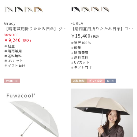
Gracy
FURLA
【晴雨兼用折りたたみ日傘】グレイシー (Gracy) Active 一級遮光99.99% 遮熱 UV99％ 軽量 簡単開閉
【晴雨兼用折りたたみ日傘】フルラ (FURLA) ジャガードグログラン 遮光100 遮熱 UV100 軽量
30%OFF
￥15,400
(税込)
￥9,240
(税込)
＃遮光100%
＃軽量
＃軽量
＃晴雨兼用
＃晴雨兼用
＃送料無料
＃送料無料
＃UVカット
＃UVカット
＃ギフト向け
＃ギフト向け
WOME
送料無
ギフト
MEN
N
料
向け