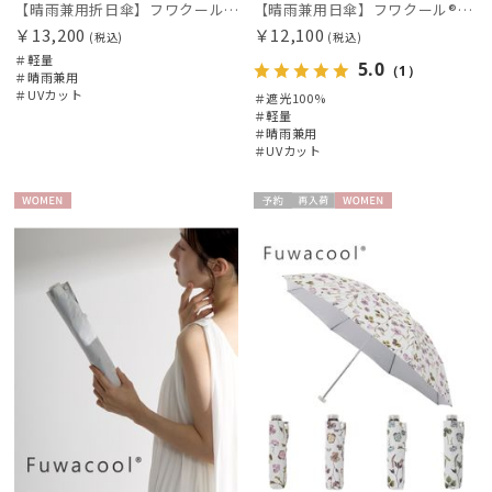
【晴雨兼用折日傘】フワクール®ホワイト（Fuwacool® White）ボタニカル 遮光100% 遮熱 UV100%
【晴雨兼用日傘】フワクール®ホワイト（Fuwacool® White）ラインフラワー 遮光100 UV100
￥13,200
￥12,100
(税込)
(税込)
＃軽量
5.0
（1）
＃晴雨兼用
＃UVカット
＃遮光100%
＃軽量
＃晴雨兼用
＃UVカット
WOME
予約
再入
WOME
N
荷
N