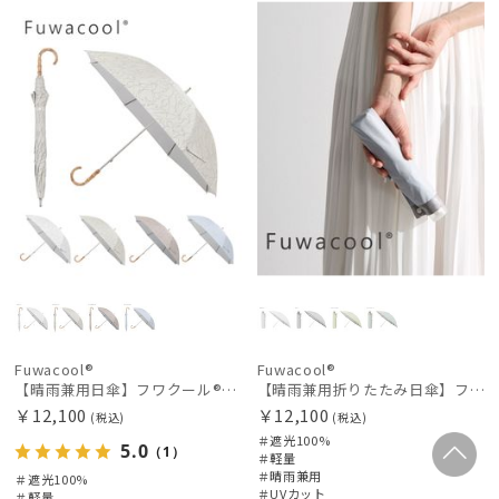
N
N
Fuwacool®
Fuwacool®
【晴雨兼用日傘】フワクール®ホワイト（Fuwacool® White）ラインフラワー 遮光100 UV100
【晴雨兼用折りたたみ日傘】フワクール®ホワイト（Fuwacool® White）グリッターリボン 遮光100 UV100
￥12,100
￥12,100
(税込)
(税込)
＃遮光100%
5.0
（1）
＃軽量
＃晴雨兼用
＃遮光100%
＃UVカット
＃軽量