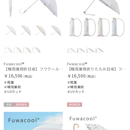
Fuwacool®
Fuwacool®
【晴雨兼用折日傘】フワクール®ホワイト（Fuwacool® White）トーンonトーン 1級遮光 遮熱 UV99%以上
【晴雨兼用折りたたみ日傘】フワクール®ホワイト（Fuwacool® White）チューブスタイル
￥16,500
￥16,500
(税込)
(税込)
＃軽量
＃軽量
＃晴雨兼用
＃晴雨兼用
＃UVカット
＃UVカット
予約
WOME
WOME
N
N