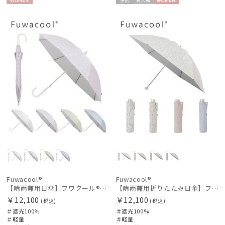
WOME
予約
再入
WOME
N
荷
N
Fuwacool®
Fuwacool®
【晴雨兼用日傘】フワクール®ホワイト（Fuwacool® White）ボタニカルグリッター 遮光100 UV100
【晴雨兼用折りたたみ日傘】フワクール®ホワイト（Fuwacool® White）ラインフラワー 遮光100 UV100
￥12,100
￥12,100
(税込)
(税込)
＃遮光100%
＃遮光100%
＃軽量
＃軽量