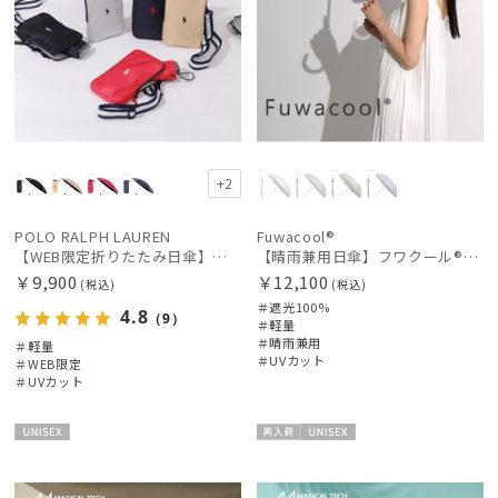
+2
POLO RALPH LAUREN
Fuwacool®
【WEB限定折りたたみ日傘】ポロ ラルフ ローレン(POLO RALPH LAUREN)ワンポイントポロ刺繍×サコッシュ 遮光100% UV100%
【晴雨兼用日傘】フワクール®ホワイト（Fuwacool® White）ジオメタリックラメ 遮光100 UV100
￥9,900
￥12,100
(税込)
(税込)
＃遮光100%
4.8
（9）
＃軽量
＃晴雨兼用
＃軽量
＃UVカット
＃WEB限定
＃UVカット
UNISE
再入
UNISE
X
荷
X