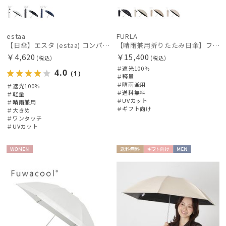
estaa
FURLA
【日傘】エスタ (estaa) コンパクトワイド58 自動開閉傘 折りたたみ傘 軽量 晴雨兼用 遮光100％ UV100%
【晴雨兼用折りたたみ日傘】フルラ (FURLA) ジャガードグログラン 遮光100 遮熱 UV100 軽量
￥4,620
￥15,400
(税込)
(税込)
＃遮光100%
4.0
（1）
＃軽量
＃晴雨兼用
＃遮光100%
＃送料無料
＃軽量
＃UVカット
＃晴雨兼用
＃ギフト向け
＃大きめ
＃ワンタッチ
＃UVカット
WOME
送料無
ギフト
MEN
N
料
向け