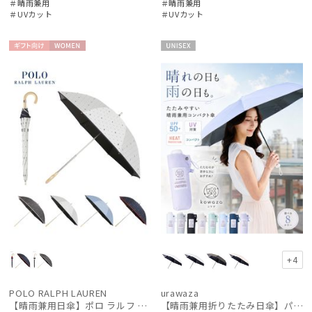
＃晴雨兼用
＃晴雨兼用
＃UVカット
＃UVカット
ギフト
WOME
UNISE
向け
N
X
+4
POLO RALPH LAUREN
urawaza
【晴雨兼用日傘】ポロ ラルフ ローレン (POLO RALPH LAUREN) ドット 遮光100 UV100 遮熱 晴雨兼用 軽量
【晴雨兼用折りたたみ日傘】パッとさして、サッとしまえる傘コワザ(kowaza) プレーン 50 遮光100% UV100%