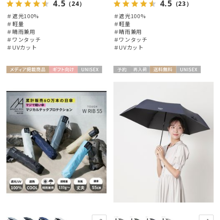
4.5
4.5
（24）
（23）
＃遮光100%
＃遮光100%
＃軽量
＃軽量
＃晴雨兼用
＃晴雨兼用
＃ワンタッチ
＃ワンタッチ
＃UVカット
＃UVカット
絞り込み
メディア掲
ギフト
UNISE
予約
再入
送料無
UNISE
載商品
向け
X
荷
料
X
レディース
メンズ
キッズ
カテゴリー
ブランド
傘機能