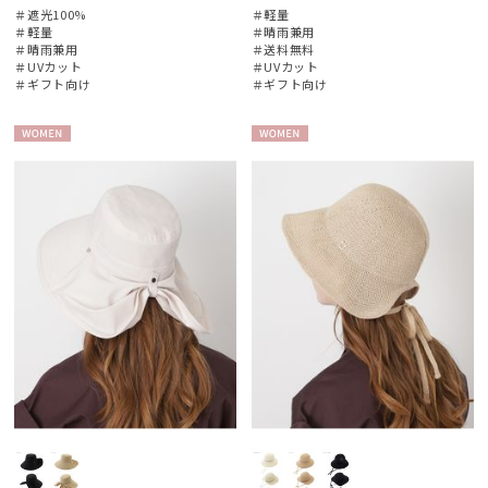
＃遮光100%
＃軽量
＃軽量
＃晴雨兼用
＃晴雨兼用
＃送料無料
＃UVカット
＃UVカット
＃ギフト向け
＃ギフト向け
WOME
WOME
N
N