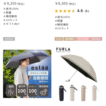
￥9,350
￥6,050
(税込)
(税込)
＃遮光100%
4.6
（5）
＃軽量
＃晴雨兼用
＃遮光100%
＃UVカット
＃軽量
＃ギフト向け
＃晴雨兼用
＃UVカット
UNISE
NEW
送料無
ギフト
WOME
X
料
向け
N