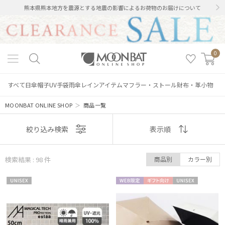
熊本県熊本地方を震源とする地震の影響によるお荷物のお届けについて
0
すべて
日傘
帽子
UV手袋
雨傘
レインアイテム
マフラー・ストール
財布・革小物
MOONBAT ONLINE SHOP
＞
商品一覧
表示
絞り込み検索
表示順
順
検索結果 : 98
件
商品別
カラー別
おすすめ
UNISE
WEB限
ギフト
UNISE
新着
X
定
向け
X
価格の高い
順