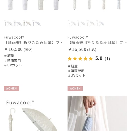
Fuwacool®
Fuwacool®
【晴雨兼用折りたたみ日傘】フワクール®ホワイト（Fuwacool® White）トーンonトーン
【晴雨兼用折りたたみ日傘】フワクール®ホワイト（Fuwacool® White）バイカラー 1級遮光 遮熱 UV99%以上
￥16,500
￥16,500
(税込)
(税込)
＃軽量
5.0
（1）
＃晴雨兼用
＃UVカット
＃軽量
＃晴雨兼用
＃UVカット
WOME
WOME
N
N