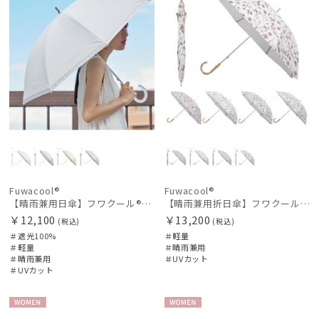
Fuwacool®
Fuwacool®
【晴雨兼用日傘】フワクール®ホワイト（Fuwacool® White）グリッターリボン 遮光100 UV100
【晴雨兼用折日傘】フワクール®ホワイト（Fuwacool® White）ボタニカル 遮光100% 遮熱 UV100%
￥12,100
￥13,200
(税込)
(税込)
＃遮光100%
＃軽量
＃軽量
＃晴雨兼用
＃晴雨兼用
＃UVカット
＃UVカット
WOME
WOME