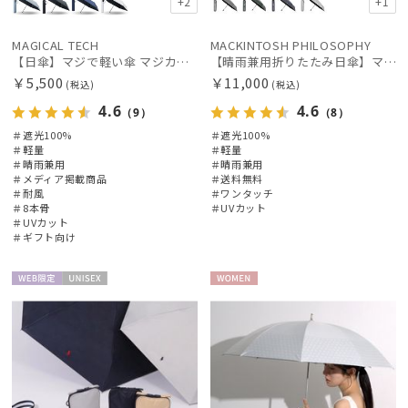
+2
+1
手袋・アームカバー
MAGICAL TECH
MACKINTOSH PHILOSOPHY
【日傘】マジで軽い傘 マジカルテックプロテクション（MAGICAL TECH PROTECTION）Tough W rib55cm 耐風 軽量 遮光100
【晴雨兼用折りたたみ日傘】マッキントッシュ フィロソフィー (MACKINTOSH PHILOSOPHY) バーブレラ サンプロテクト（SUNPROTECT）自動開閉 遮光100
￥5,500
￥11,000
(税込)
(税込)
その他
4.6
4.6
（9）
（8）
＃遮光100%
＃遮光100%
＃軽量
＃軽量
カラー
＃晴雨兼用
＃晴雨兼用
＃メディア掲載商品
＃送料無料
＃耐風
＃ワンタッチ
価格・割引率
＃8本骨
＃UVカット
＃UVカット
＃ギフト向け
在庫表示
WEB限
UNISE
WOME
定
X
N
販売状況
入荷状況