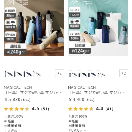
+2
+2
MAGICAL TECH
MAGICAL TECH
【日傘】マジで軽い傘 マジカルテックプロテクション(MAGICAL TECH PROTECTION) 58cm 晴雨兼用傘自動開閉折りたたみ日傘 一級遮光100% UV 軽量 機能性 大きめ 人気
【日傘】マジで軽い傘 マジカルテックプロテクション(MAGICAL TECH PROTECTION)5flat 晴雨兼用傘折りたたみ日傘 一級遮光100% UV 軽量 コンパクト持ち運びに便利 人気
￥5,830
￥4,400
(税込)
(税込)
4.5
4.4
（51）
（41）
＃遮光100%
＃遮光100%
＃軽量
＃軽量
＃晴雨兼用
＃晴雨兼用
＃大きめ
＃UVカット