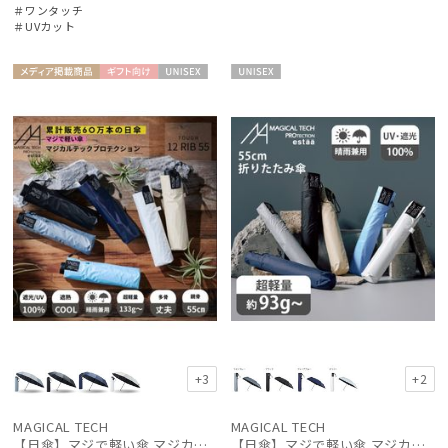
＃ワンタッチ
＃UVカット
メディア掲
ギフト
UNISE
UNISE
載商品
向け
X
X
+3
+2
MAGICAL TECH
MAGICAL TECH
【日傘】マジで軽い傘 マジカルテックプロテクション（MAGICAL TECH PROTECTION）Tough 12 rib55cm
【日傘】マジで軽い傘 マジカルテックプロテクション(MAGICAL TECH PROTECTION)55cm 晴雨兼用傘折りたたみ日傘 一級遮光100% UV 軽量 スリム レディース メンズ