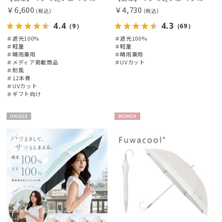
￥6,600
￥4,730
(税込)
(税込)
4.4
4.3
（9）
（69）
＃遮光100%
＃遮光100%
＃軽量
＃軽量
＃晴雨兼用
＃晴雨兼用
＃メディア掲載商品
＃UVカット
＃耐風
＃12本骨
＃UVカット
＃ギフト向け
UNISE
WOME
X
N