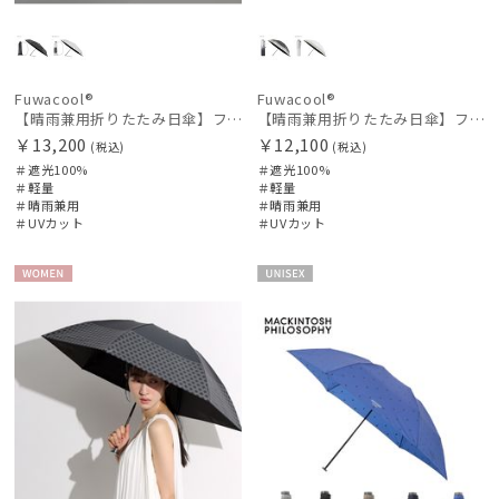
Fuwacool®
Fuwacool®
【晴雨兼用折りたたみ日傘】フワクール®ブラック（Fuwacool® Black）チューブスタイル 遮光100 UV100
【晴雨兼用折りたたみ日傘】フワクール®ブラック（Fuwacool® Black）ドライメタル 遮光100
￥13,200
￥12,100
(税込)
(税込)
＃遮光100%
＃遮光100%
＃軽量
＃軽量
＃晴雨兼用
＃晴雨兼用
＃UVカット
＃UVカット
WOME
UNISE
N
X