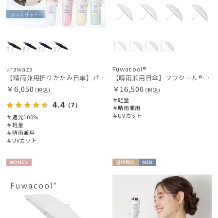
urawaza
Fuwacool®
【晴雨兼用折りたたみ日傘】パッとさして、サッとしまえる傘コワザ(kowaza) ボーダー 50 遮光100% UV100%
【晴雨兼用日傘】フワクール®ホワイト（Fuwacool® White）バイカラー 1級遮光 遮熱 UV99%以上
￥6,050
￥16,500
(税込)
(税込)
＃軽量
4.4
（7）
＃晴雨兼用
＃UVカット
＃遮光100%
＃軽量
＃晴雨兼用
＃UVカット
WOME
送料無
MEN
N
料