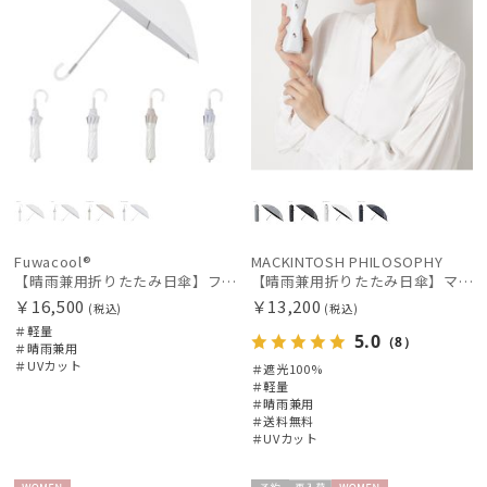
Fuwacool®
MACKINTOSH PHILOSOPHY
【晴雨兼用折りたたみ日傘】フワクール®ホワイト（Fuwacool® White）トーンonトーン 1級遮光 遮熱 UV99%以上
【晴雨兼用折りたたみ日傘】マッキントッシュ フィロソフィー (MACKINTOSH PHILOSOPHY)コーギー 雨の日OK 軽量 遮光100％ 遮熱 UV
￥16,500
￥13,200
(税込)
(税込)
＃軽量
5.0
（8）
＃晴雨兼用
＃UVカット
＃遮光100%
＃軽量
＃晴雨兼用
＃送料無料
＃UVカット