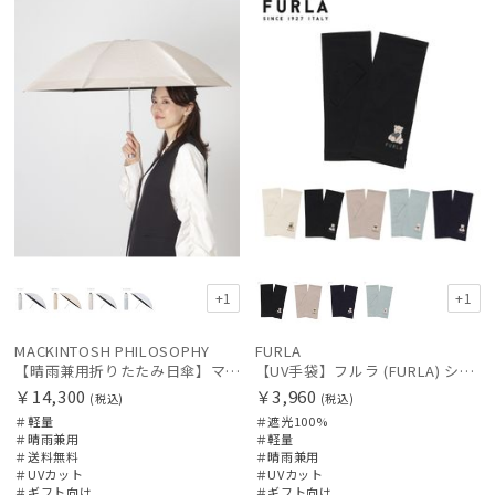
料
向け
向け
N
+1
+1
MACKINTOSH PHILOSOPHY
FURLA
【晴雨兼用折りたたみ日傘】マッキントッシュ フィロソフィー (MACKINTOSH PHILOSOPHY) ボーダー
【UV手袋】フルラ (FURLA) ショート ＵＶ手袋 ハートベア 指無し
￥14,300
￥3,960
(税込)
(税込)
＃軽量
＃遮光100%
＃晴雨兼用
＃軽量
＃送料無料
＃晴雨兼用
＃UVカット
＃UVカット
＃ギフト向け
＃ギフト向け