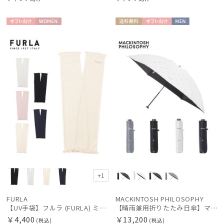
ギフト
WOME
送料無
ギフト
MEN
向け
N
料
向け
+1
FURLA
MACKINTOSH PHILOSOPHY
【UV手袋】フルラ (FURLA) ミディアム ＵＶ手袋 フリル 指無し
【晴雨兼用折りたたみ日傘】マッキントッシュ フィロソフィー (MACKINTOSH PHILOSOPHY) アンブレラモチーフ
￥4,400
￥13,200
(税込)
(税込)