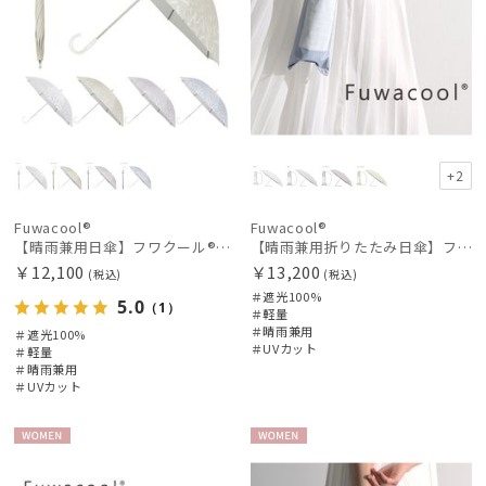
+2
Fuwacool®
Fuwacool®
【晴雨兼用日傘】フワクール®ホワイト（Fuwacool® White）スパークルブラッシュ 遮光100 UV100
【晴雨兼用折りたたみ日傘】フワクール®ホワイト（Fuwacool® White）チューブスタイル 遮光100 UV100
￥12,100
￥13,200
(税込)
(税込)
＃遮光100%
5.0
（1）
＃軽量
＃晴雨兼用
＃遮光100%
＃UVカット
＃軽量
＃晴雨兼用
＃UVカット
WOME
WOME
N
N