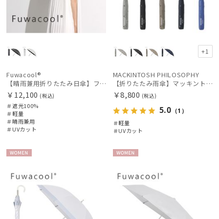
+1
Fuwacool®
MACKINTOSH PHILOSOPHY
【晴雨兼用折りたたみ日傘】フワクール®ブラック（Fuwacool® Black）ジオメトリック 遮光100 UV100
【折りたたみ雨傘】マッキントッシュ フィロソフィー（MACKINTOSH PHILOSOPHY）Barbrella（バーブレラ）CAT 軽量
￥12,100
￥8,800
(税込)
(税込)
＃遮光100%
5.0
（1）
＃軽量
＃晴雨兼用
＃軽量
＃UVカット
＃UVカット
件
WOME
WOME
N
N