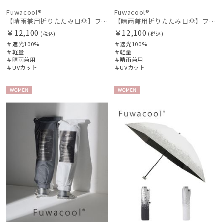
Fuwacool®
Fuwacool®
【晴雨兼用折りたたみ日傘】フワクール®ホワイト（Fuwacool® White）スパークルブラッシュ 遮光100 UV100
【晴雨兼用折りたたみ日傘】フワクール®ホワイト（Fuwacool® White）スパークルブラッシュ 遮光100 UV100 ハンドル付き
￥12,100
￥12,100
(税込)
(税込)
＃遮光100%
＃遮光100%
＃軽量
＃軽量
＃晴雨兼用
＃晴雨兼用
＃UVカット
＃UVカット
WOME
WOME
N
N