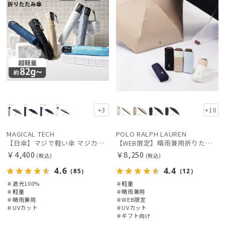
価格の低い
順
人気順
売上点数順
お気に入り
順
+3
+10
MAGICAL TECH
POLO RALPH LAUREN
【日傘】マジで軽い傘 マジカルテックプロテクション(MAGICAL TECH PROTECTION)50cm 晴雨兼用傘折りたたみ日傘 一級遮光100% UV 軽量 人気 レディース メンズ
【WEB限定】晴雨兼用折りたたみ日傘 ポロ ラルフ ローレン ポロポニー刺繍 POLO BEAR 雨の日OK 遮光100% 遮熱 簡単開閉 UV100% 晴雨兼用
￥4,400
￥8,250
(税込)
(税込)
4.6
4.4
（85）
（12）
＃遮光100%
＃軽量
＃軽量
＃晴雨兼用
＃晴雨兼用
＃WEB限定
＃UVカット
＃UVカット
＃ギフト向け