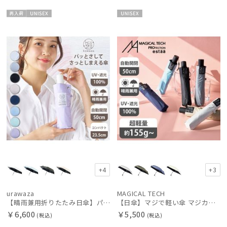
再入
UNISE
UNISE
荷
X
X
+4
+3
urawaza
MAGICAL TECH
【晴雨兼用折りたたみ日傘】パッとさして、サッとしまえる傘コワザ(kowaza) プレーン 50 遮光100% UV100% 自動開閉傘 ワンタッチ
【日傘】マジで軽い傘 マジカルテックプロテクション(MAGICAL TECH PROTECTION) 50cm 晴雨兼用傘自動開閉折りたたみ日傘 一級遮光100% UV 軽量 機能性 人気
￥6,600
￥5,500
(税込)
(税込)