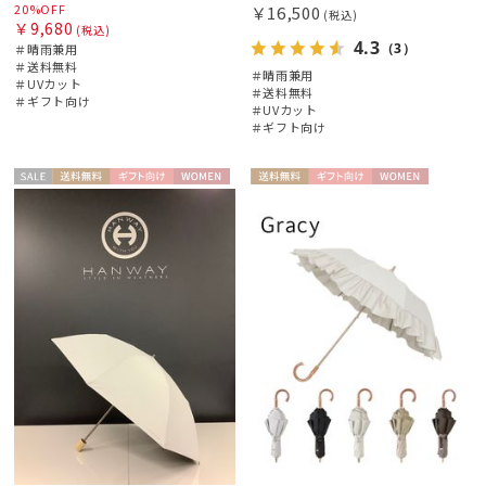
20%OFF
￥16,500
(税込)
￥9,680
(税込)
4.3
（3）
＃晴雨兼用
＃送料無料
＃晴雨兼用
＃UVカット
＃送料無料
＃ギフト向け
＃UVカット
＃ギフト向け
セー
送料無
ギフト
WOME
送料無
ギフト
WOME
ル
料
向け
N
料
向け
N