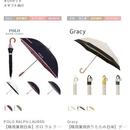
＃UVカット
＃ギフト向け
セー
送料無
ギフト
WOME
予約
再入
送料無
ギフト
WOME
ル
料
向け
N
荷
料
向け
N
POLO RALPH LAUREN
Gracy
【晴雨兼用日傘】ポロ ラルフ ローレン (POLO RALPH LAUREN) カラーベア 遮熱 UV 晴雨兼用
【晴雨兼用折りたたみ日傘】グレイシー (Gracy) Natural bicolor 遮光99% 遮熱 UV99％ 簡単開閉