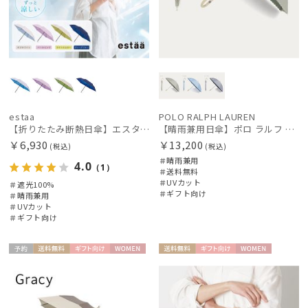
estaa
POLO RALPH LAUREN
【折りたたみ断熱日傘】エスタ (estaa) ハニカム断熱パラソル グラデーション 折りたたみ傘 晴雨兼用 遮光100 UV100
【晴雨兼用日傘】ポロ ラルフ ローレン (POLO RALPH LAUREN) スカラ刺繍ストライプ 遮光 遮熱 UV
￥6,930
￥13,200
(税込)
(税込)
＃晴雨兼用
4.0
（1）
＃送料無料
＃UVカット
＃遮光100%
＃ギフト向け
＃晴雨兼用
＃UVカット
＃ギフト向け
予約
送料無
ギフト
WOME
送料無
ギフト
WOME
料
向け
N
料
向け
N