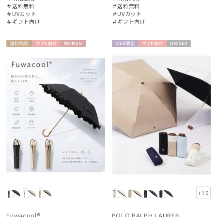
＃送料無料
＃送料無料
＃UVカット
＃UVカット
＃ギフト向け
＃ギフト向け
送料無
ギフト
WOME
WEB限
ギフト
UNISE
料
向け
N
定
向け
X
+10
Fuwacool®
POLO RALPH LAUREN