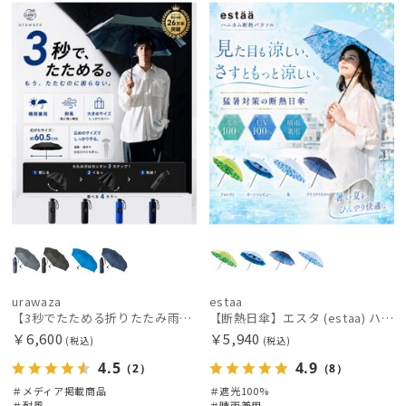
載商品
向け
向け
X
urawaza
estaa
【3秒でたためる折りたたみ雨傘】urawaza 無双（ウラワザ）プレーン58 耐風 大きめ
【断熱日傘】エスタ (estaa) ハニカム断熱パラソル 晴雨兼用 遮光100 UV100
￥6,600
￥5,940
(税込)
(税込)
4.5
4.9
（2）
（8）
＃メディア掲載商品
＃遮光100%
＃耐風
＃晴雨兼用