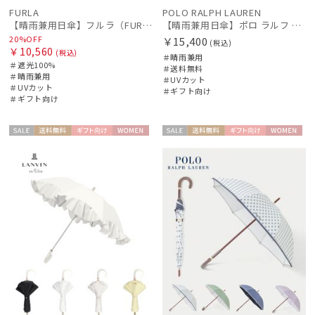
FURLA
POLO RALPH LAUREN
【晴雨兼用日傘】フルラ（FURLA）バイカラーカットワーク 遮光100 UV100 軽量
【晴雨兼用日傘】ポロ ラルフ ローレン (POLO RALPH LAUREN) POLOPONYジャガード 遮光 遮熱 UV
20%OFF
￥15,400
(税込)
￥10,560
(税込)
＃晴雨兼用
＃遮光100%
＃送料無料
＃晴雨兼用
＃UVカット
＃UVカット
＃ギフト向け
＃ギフト向け
セー
送料無
ギフト
WOME
セー
送料無
ギフト
WOME
ル
料
向け
N
ル
料
向け
N