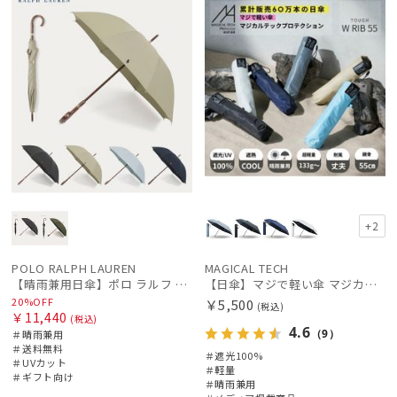
+2
POLO RALPH LAUREN
MAGICAL TECH
【晴雨兼用日傘】ポロ ラルフ ローレン (POLO RALPH LAUREN) 無地刺繍 簡単開閉 遮光 遮熱 UV 日本製
【日傘】マジで軽い傘 マジカルテックプロテクション（MAGICAL TECH PROTECTION）Tough W rib55cm 耐風 軽量 遮光100
20%OFF
￥5,500
(税込)
￥11,440
(税込)
4.6
（9）
＃晴雨兼用
＃送料無料
＃遮光100%
＃UVカット
＃軽量
＃ギフト向け
＃晴雨兼用