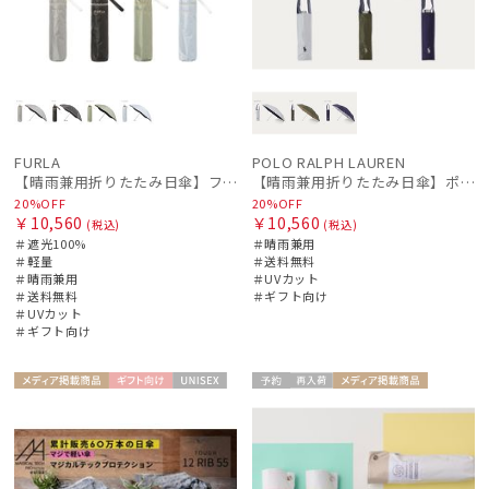
FURLA
POLO RALPH LAUREN
【晴雨兼用折りたたみ日傘】フルラ (FURLA) ジッパー刺繍 遮光100 UV100 軽量
【晴雨兼用折りたたみ日傘】ポロ ラルフ ローレン (POLO RALPH LAUREN) 無地POLOPONY刺繍 遮光 遮熱 UV
20%OFF
20%OFF
￥10,560
￥10,560
(税込)
(税込)
＃遮光100%
＃晴雨兼用
＃軽量
＃送料無料
＃晴雨兼用
＃UVカット
＃送料無料
＃ギフト向け
＃UVカット
＃ギフト向け
メディア掲
ギフト
UNISE
予約
再入
メディア掲
ギフト
UNISE
載商品
向け
X
荷
載商品
向け
X