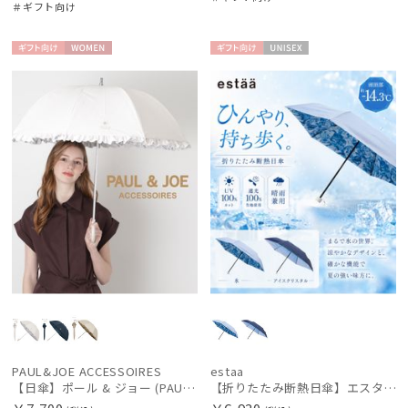
＃ギフト向け
ギフト
WOME
ギフト
UNISE
向け
N
向け
X
PAUL&JOE ACCESSOIRES
estaa
【日傘】ポール & ジョー (PAUL & JOE ACCESSOIRES) クリザンテームワンポイント フリル【公式ムーンバット】雨の日OK スライド式 一級遮光 遮熱 UV
【折りたたみ断熱日傘】エスタ (estaa) ハニカム断熱パラソル 折りたたみ傘 晴雨兼用 遮光100 UV100