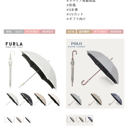
＃メディア掲載商品
＃耐風
＃8本骨
＃UVカット
＃ギフト向け
予約
セー
ギフト
WOME
NEW
送料無
ギフト
WOME
ル
向け
N
料
向け
N