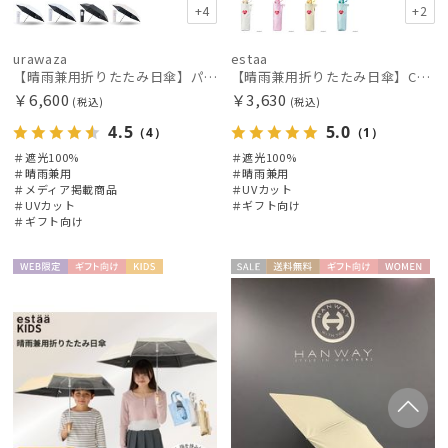
+4
+2
urawaza
estaa
【晴雨兼用折りたたみ日傘】パッとさして、サッとしまえる傘コワザ(kowaza) ライトプレーン 50 遮光100% UV100%
【晴雨兼用折りたたみ日傘】CareBearsTM（ケアベアTM）折りたたみ日傘 UV100% 遮光100%
￥6,600
￥3,630
(税込)
(税込)
4.5
5.0
（4）
（1）
＃遮光100%
＃遮光100%
＃晴雨兼用
＃晴雨兼用
＃メディア掲載商品
＃UVカット
＃UVカット
＃ギフト向け
＃ギフト向け
WEB限
ギフト
KIDS
セー
送料無
ギフト
WOME
定
向け
ル
料
向け
N