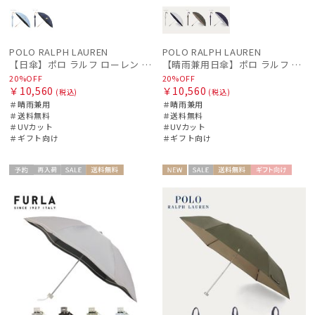
POLO RALPH LAUREN
POLO RALPH LAUREN
【日傘】ポロ ラルフ ローレン (POLO RALPH LAUREN) レインベア転写プリント 1級遮光 遮熱 UV 晴雨兼用 軽量 ショート長傘
【晴雨兼用日傘】ポロ ラルフ ローレン (POLO RALPH LAUREN) 無地POLOPONY刺繍 遮光 遮熱 UV
20%OFF
20%OFF
￥10,560
￥10,560
(税込)
(税込)
＃晴雨兼用
＃晴雨兼用
＃送料無料
＃送料無料
＃UVカット
＃UVカット
＃ギフト向け
＃ギフト向け
予約
再入
セー
送料無
NEW
セー
送料無
ギフト
ギフト
WOME
WOME
荷
ル
料
ル
料
向け
向け
N
N