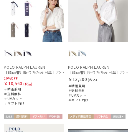
販売状況
入荷状況
POLO RALPH LAUREN
POLO RALPH LAUREN
【晴雨兼用折りたたみ日傘】ポロ ラルフ ローレン (POLO RALPH LAUREN) カラーベア 遮光 遮熱 UV 晴雨兼用
【晴雨兼用折りたたみ日傘】ポロ ラルフ ローレン (POLO RALPH LAUREN) ストライプスカラ刺繍 遮熱 UV 晴雨兼用
20%OFF
￥13,200
(税込)
￥10,560
(税込)
＃晴雨兼用
＃晴雨兼用
＃送料無料
＃送料無料
＃UVカット
＃UVカット
＃ギフト向け
＃ギフト向け
セー
送料無
ギフト
WOME
メディア掲
ギフト
UNISE
ル
料
向け
N
載商品
向け
X