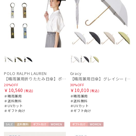
POLO RALPH LAUREN
Gracy
【晴雨兼用折りたたみ日傘】ポロ ラルフ ローレン (POLO RALPH LAUREN) レインベア 簡単開閉 遮光 遮熱 簡単開閉 UV 晴雨兼用
【晴雨兼用日傘】グレイシー (Gracy) Studs 一級遮光99.99% 遮熱 UV99％
20%OFF
30%OFF
￥10,560
￥10,010
(税込)
(税込)
＃晴雨兼用
＃晴雨兼用
＃送料無料
＃送料無料
＃UVカット
＃UVカット
＃ギフト向け
＃ギフト向け
セー
送料無
ギフト
WOME
ギフト
WOME
ル
料
向け
N
向け
N