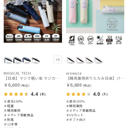
+3
MAGICAL TECH
urawaza
【日傘】マジで軽い傘 マジカルテックプロテクション（MAGICAL TECH PROTECTION）Tough 12 rib55cm
【晴雨兼用折りたたみ日傘】パッとさして、サッとしまえる傘コワザ(kowaza) ライトボーダー 50 遮光100% UV100%
￥6,600
￥6,600
(税込)
(税込)
4.4
4.0
（9）
（1）
＃遮光100%
＃遮光100%
＃軽量
＃晴雨兼用
＃晴雨兼用
＃メディア掲載商品
＃メディア掲載商品
＃UVカット
＃耐風
＃ギフト向け
＃12本骨