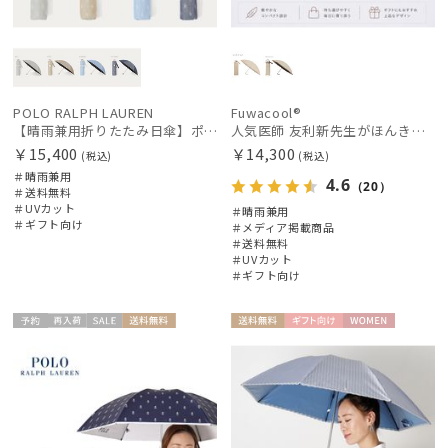
マフラー・ストール・スカーフ
帽子
POLO RALPH LAUREN
Fuwacool®
【晴雨兼用折りたたみ日傘】ポロ ラルフ ローレン (POLO RALPH LAUREN) 先染めジャガード 遮光 UV 遮熱
人気医師 友利新先生がほんきで作った”絶対に忘れない誰でも日傘” 55【晴雨兼用折りたたみ日傘】フワクール® (Fuwacool®) 雨の日OK 軽量 遮光100% UV100%
￥15,400
￥14,300
(税込)
(税込)
手袋・アームカバー
＃晴雨兼用
4.6
（20）
＃送料無料
＃UVカット
＃晴雨兼用
＃ギフト向け
その他
＃メディア掲載商品
＃送料無料
＃UVカット
＃ギフト向け
カラー
予約
再入
セー
送料無
送料無
ギフト
WOME
価格・割引率
ギフト
WOME
荷
ル
料
料
向け
N
向け
N
在庫表示