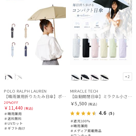
+2
POLO RALPH LAUREN
MIRACLE TECH
【晴雨兼用折りたたみ日傘】ポロ ラルフ ローレン (POLO RALPH LAUREN) 無地刺繍 遮光 遮熱 UV 晴雨兼用
【自動開閉日傘】ミラクル小さい傘 ミラクルテックプロ (MIRACLE TECH Pro) 晴雨兼用 遮光100 ワンタッチ開閉
20%OFF
￥5,500
(税込)
￥11,440
(税込)
4.6
（5）
＃晴雨兼用
＃送料無料
＃遮光100%
＃UVカット
＃晴雨兼用
＃ギフト向け
＃メディア掲載商品
＃ワンタッチ