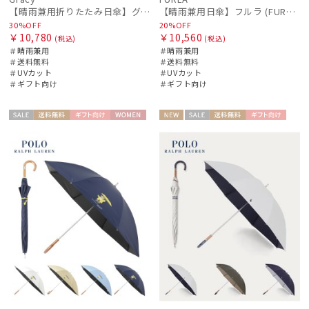
【晴雨兼用折りたたみ日傘】グレイシー (Gracy) Leopard Back Print 一級遮光99.99% 遮熱 UV99％ 簡単開閉
【晴雨兼用日傘】フルラ (FURLA) 切り継ぎグログラン 一級遮光99.99％ 遮熱 UV 晴雨兼用 送料無料 可愛い
30%OFF
20%OFF
￥10,780
￥10,560
(税込)
(税込)
＃晴雨兼用
＃晴雨兼用
＃送料無料
＃送料無料
＃UVカット
＃UVカット
＃ギフト向け
＃ギフト向け
セー
送料無
ギフト
WOME
NEW
セー
送料無
ギフト
WOME
ル
料
向け
N
ル
料
向け
N