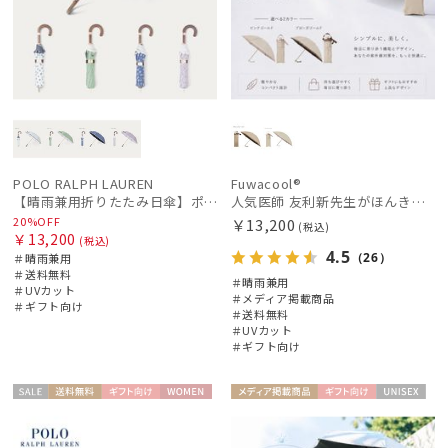
POLO RALPH LAUREN
Fuwacool®
【晴雨兼用折りたたみ日傘】ポロ ラルフ ローレン (POLO RALPH LAUREN) WoodBloac Flower 遮光 UV 遮熱
人気医師 友利新先生がほんきで作った”絶対に忘れない誰でも日傘” 50【晴雨兼用折りたたみ日傘】フワクール® (Fuwacool®) 雨の日OK 軽量 遮光100％ UV100%
20%OFF
￥13,200
(税込)
￥13,200
(税込)
4.5
（26）
＃晴雨兼用
＃送料無料
＃晴雨兼用
＃UVカット
＃メディア掲載商品
＃ギフト向け
＃送料無料
＃UVカット
＃ギフト向け
セー
送料無
ギフト
WOME
メディア掲
ギフト
UNISE
ル
料
向け
N
載商品
向け
X