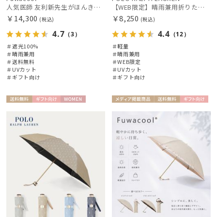
人気医師 友利新先生がほんきで作った”絶対に忘れない誰でも日傘” エレガント派のバンブーフリル【晴雨兼用日傘】フワクール® (Fuwacool®) 雨の日OK 軽量 遮光100% UV100％
【WEB限定】晴雨兼用折りたたみ日傘 ポロ ラルフ ローレン ポロポニー刺繍 POLO BEAR 雨の日OK 遮光100% 遮熱 簡単開閉 UV100% 晴雨兼用
￥14,300
￥8,250
(税込)
(税込)
4.7
4.4
（3）
（12）
＃遮光100%
＃軽量
＃晴雨兼用
＃晴雨兼用
絞り込み
＃送料無料
＃WEB限定
＃UVカット
＃UVカット
＃ギフト向け
＃ギフト向け
送料無
ギフト
WOME
メディア掲
送料無
ギフト
WOME
料
向け
N
載商品
料
向け
レディース
メンズ
キッズ
N
カテゴリー
ブランド
傘機能