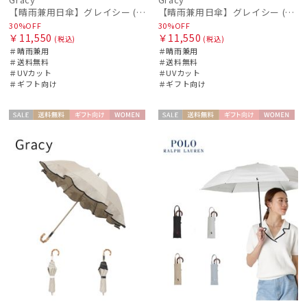
【晴雨兼用日傘】グレイシー (Gracy) Denim frill 遮光99% 遮熱 UV99％
【晴雨兼用日傘】グレイシー (Gracy) Natural frill 一級遮光99.99% 遮熱 UV99％
30%OFF
30%OFF
￥11,550
￥11,550
(税込)
(税込)
＃晴雨兼用
＃晴雨兼用
＃送料無料
＃送料無料
＃UVカット
＃UVカット
＃ギフト向け
＃ギフト向け
セー
送料無
ギフト
WOME
セー
送料無
ギフト
WOME
ル
料
向け
N
ル
料
向け
N