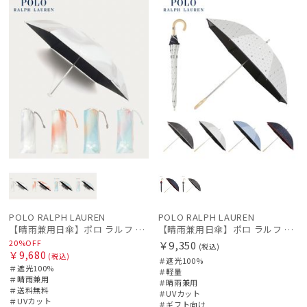
POLO RALPH LAUREN
POLO RALPH LAUREN
件
【晴雨兼用日傘】ポロ ラルフ ローレン (POLO RALPH LAUREN) グラデーション 遮光100 UV100 簡単開閉
【晴雨兼用日傘】ポロ ラルフ ローレン (POLO RALPH LAUREN) ドット 遮光100 UV100 遮熱 晴雨兼用 軽量
20%OFF
￥9,350
(税込)
￥9,680
(税込)
＃遮光100%
＃遮光100%
＃軽量
＃晴雨兼用
＃晴雨兼用
＃送料無料
＃UVカット
＃UVカット
＃ギフト向け