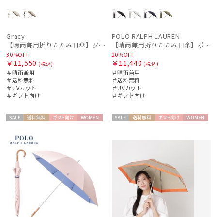
Gracy
POLO RALPH LAUREN
【晴雨兼用折りたたみ日傘】グレイシー (Gracy) Natural frill 一級遮光99.99% 遮熱 UV99％
【晴雨兼用折りたたみ日傘】ポロ ラルフ ローレン (POLO RALPH LAUREN) 無地刺繍 簡単開閉 遮光 遮熱 UV 日本製
30%OFF
20%OFF
￥11,550
￥11,440
(税込)
(税込)
＃晴雨兼用
＃晴雨兼用
＃送料無料
＃送料無料
＃UVカット
＃UVカット
＃ギフト向け
＃ギフト向け
セー
送料無
ギフト
WOME
セー
送料無
ギフト
WOME
ル
料
向け
N
ル
料
向け
N