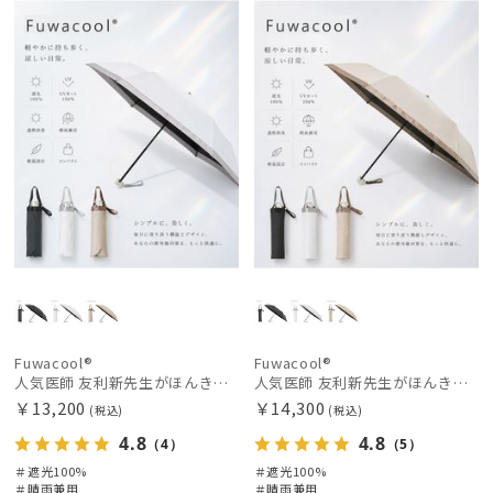
料
向け
X
荷
料
向け
X
価格の高い
順
価格の低い
順
人気順
売上点数順
お気に入り
順
Fuwacool®
Fuwacool®
人気医師 友利新先生がほんきで作った”絶対に忘れない誰でも日傘” 50【晴雨兼用折りたたみ日傘】フワクール® (Fuwacool®) 雨の日OK 軽量 遮光100% UV100%
人気医師 友利新先生がほんきで作った”絶対に忘れない誰でも日傘” 55【晴雨兼用折りたたみ日傘】フワクール® (Fuwacool®) 雨の日OK 軽量 遮光100% UV100%
￥13,200
￥14,300
(税込)
(税込)
4.8
4.8
（4）
（5）
＃遮光100%
＃遮光100%
＃晴雨兼用
＃晴雨兼用