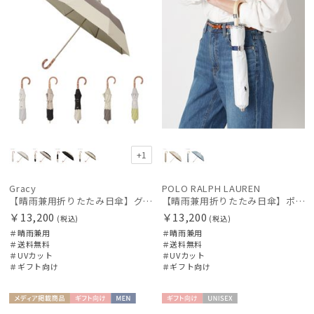
+1
Gracy
POLO RALPH LAUREN
【晴雨兼用折りたたみ日傘】グレイシー (Gracy) Tender bicolor 一級遮光99.99% 遮熱 UV99％ 簡単開閉
【晴雨兼用折りたたみ日傘】ポロ ラルフ ローレン (POLO RALPH LAUREN) ストライプスカラ刺繍 遮熱 UV 晴雨兼用
￥13,200
￥13,200
(税込)
(税込)
＃晴雨兼用
＃晴雨兼用
＃送料無料
＃送料無料
＃UVカット
＃UVカット
＃ギフト向け
＃ギフト向け
メディア掲
ギフト
MEN
ギフト
UNISE