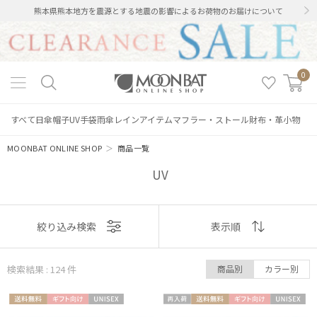
熊本県熊本地方を震源とする地震の影響によるお荷物のお届けについて
0
すべて
日傘
帽子
UV手袋
雨傘
レインアイテム
マフラー・ストール
財布・革小物
MOONBAT ONLINE SHOP
＞
商品一覧
UV
表示
絞り込み検索
表示順
順
検索結果 : 124
件
商品別
カラー別
おすすめ
送料無
ギフト
UNISE
再入
送料無
ギフト
UNISE
新着