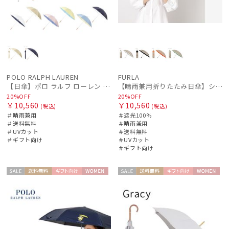
POLO RALPH LAUREN
FURLA
【日傘】ポロ ラルフ ローレン (POLO RALPH LAUREN) ＰＰロゴ刺繍 バイカラー 裏カラー 1級遮光 遮熱 UV 晴雨兼用 軽量 ショート長傘
【晴雨兼用折りたたみ日傘】シャンブレー切り継ぎグログラン 遮光100％ UV100％ 晴雨兼用
20%OFF
20%OFF
￥10,560
￥10,560
(税込)
(税込)
＃晴雨兼用
＃遮光100%
＃送料無料
＃晴雨兼用
＃UVカット
＃送料無料
＃ギフト向け
＃UVカット
＃ギフト向け
セー
送料無
ギフト
WOME
セー
送料無
ギフト
WOME
ル
料
向け
N
ル
料
向け
N