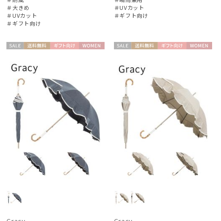
＃大きめ
＃UVカット
＃UVカット
＃ギフト向け
＃ギフト向け
セー
送料無
ギフト
WOME
セー
送料無
ギフト
WOME
ル
料
向け
N
ル
料
向け
N
Gracy
Gracy