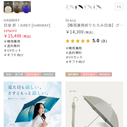
+1
HANWAY
Gracy
日傘 折｜AIREY [HANWAY]
【晴雨兼用折りたたみ日傘】グレイシー (Gracy) Peplum Frill 一級遮光99.99% 遮熱 UV99％ 簡単開閉
30%OFF
￥14,300
(税込)
￥15,400
(税込)
5.0
（3）
＃晴雨兼用
＃送料無料
＃晴雨兼用
＃UVカット
＃送料無料
＃ギフト向け
＃UVカット
＃ギフト向け
予約
再入
ギフト
UNISE
送料無
ギフト
WOME
荷
向け
X
料
向け
N