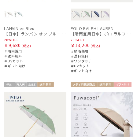
LANVIN en Bleu
POLO RALPH LAUREN
【日傘】ランバン オン ブルー (LANVIN en Bleu) ラッフルフリル ショート折りたたみ傘 楽折り
【晴雨兼用日傘】ポロ ラルフ ローレン (POLO RALPH LAUREN) WoodBloac Flower 遮光 UV 遮熱
20%OFF
20%OFF
￥9,680
￥13,200
(税込)
(税込)
＃晴雨兼用
＃晴雨兼用
＃送料無料
＃送料無料
＃UVカット
＃ワンタッチ
＃ギフト向け
＃UVカット
＃ギフト向け
予約
再入
セー
送料無
メディア掲
送料無
ギフト
ギフト
WOME
WOME
荷
ル
料
載商品
料
向け
向け
N
N