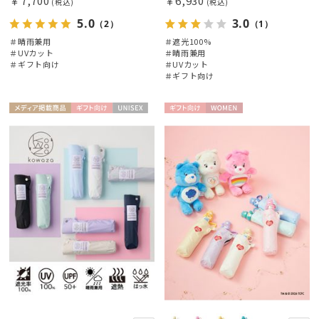
￥7,700
￥6,930
(税込)
(税込)
5.0
3.0
（2）
（1）
＃晴雨兼用
＃遮光100%
＃UVカット
＃晴雨兼用
＃ギフト向け
＃UVカット
＃ギフト向け
メディア掲
ギフト
UNISE
ギフト
WOME
載商品
向け
X
向け
N