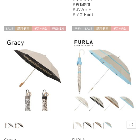
＃自動開閉
＃UVカット
＃ギフト向け
セー
送料無
ギフト
WOME
予約
セー
送料無
ギフト
WOME
ル
料
向け
N
ル
料
向け
N
+2
Gracy
FURLA